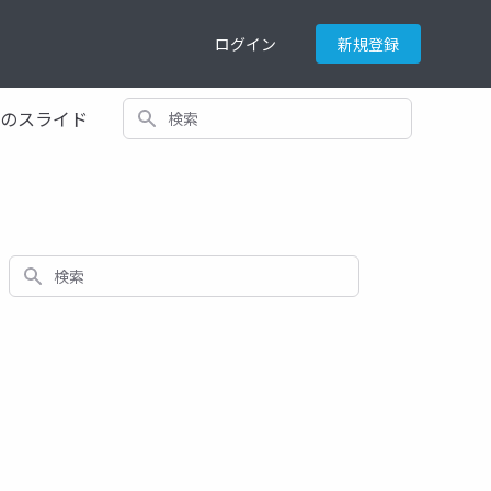
ログイン
新規登録
検索
てのスライド
検索