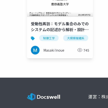
受動性再訪：モデル集合のみでの
システムの記述から解析・設計ま
で
制御工学
大規模複雑系
受動性
Masaki Inoue
745
運営：株