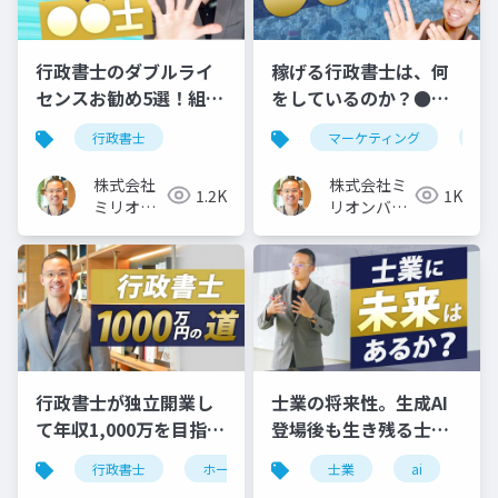
行政書士のダブルライ
稼げる行政書士は、何
センスお勧め5選！組み
をしているのか？●●
合わせるなら、この資
業務がお勧めの理由
行政書士
マーケティング
行
格
株式会社
株式会社ミ
1.2K
1K
ミリオン
リオンバリ
バリュー
ュー
行政書士が独立開業し
士業の将来性。生成AI
て年収1,000万を目指す
登場後も生き残る士業
ホームページ集客3ステ
に必須の「３つの力」
行政書士
ホームページ
士業
独立開業
ai
ップ