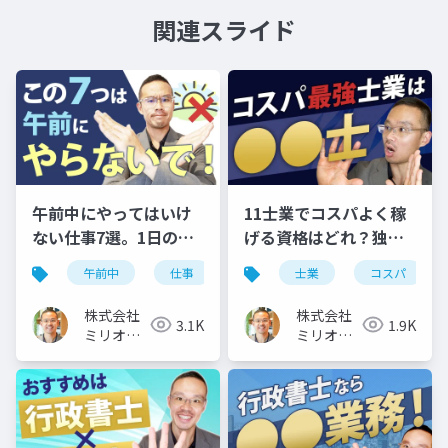
関連スライド
午前中にやってはいけ
11士業でコスパよく稼
ない仕事7選。1日のモ
げる資格はどれ？独立
デルスケジュールも公
開業に向いているのは
午前中
仕事
スケジュール
士業
コスパ
開
コレ
株式会社
株式会社
3.1K
1.9K
ミリオン
ミリオン
バリュー
バリュー