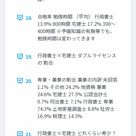
合格率 勉強時間 （平均） 行政書士
18.
13.9% 800時間 宅建士 17.2% 300～
400時間 ※予備知識の有無等でも、
勉強時間は変わってきます
行政書士×宅建士 ダブルライセンス
19.
の 割合
専業・兼業の割合 兼業の内訳 未回答
20.
1.1% その他 24.2% 他資格 兼業
24.6% 宅建士 27.5% 公認会計士
0.7% 司法書士 7.1% 行政書士 専業
74.3% 土地家屋調査士 8.6% 社労士
16.9% 税理士 14.5%
行政書士×宅建士 どれくらい希少？
21.