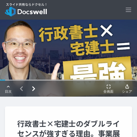
Ope
行政書士×宅建士のダブルライ
センスが強すぎる理由。事業展