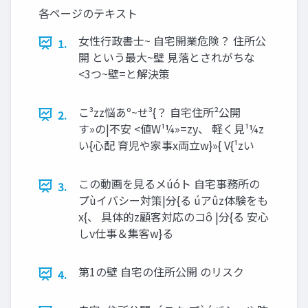
各ページのテキスト
⼥性⾏政書⼠~ ⾃宅開業危険？ 住所公
1.
開 という最⼤~壁 ⾒落とされがちな
<3つ~壁=と解決策
こ³zz悩あº~せ³{？ ⾃宅住所²公開
2.
す»の|不安 <値W¹¼»=zy、 軽く⾒¹¼z
い{⼼配 育児や家事x両⽴w}»{ V{¹zい
この動画を⾒るメúóト ⾃宅事務所の
3.
プùイバシー対策|分{る úアûz体験をも
x{、 具体的z顧客対応のコô |分{る 安⼼
しv仕事＆集客w}る
第1の壁 ⾃宅の住所公開 のリスク
4.