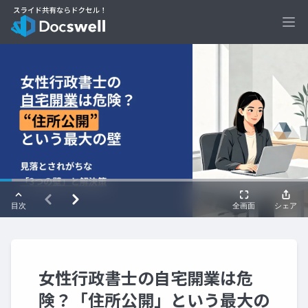
Ope
女性行政書士の自宅開業は危
険？「住所公開」という最大の