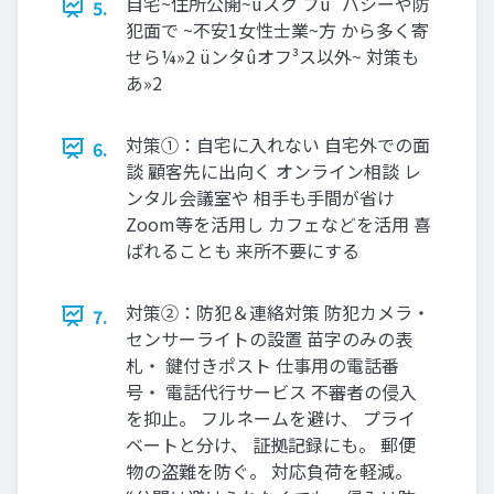
⾃宅~住所公開~úスク プù´バシーや防
5.
犯⾯で ~不安1⼥性⼠業~⽅ から多く寄
せら¼»2 üンタûオフ³ス以外~ 対策も
あ»2
対策①：自宅に入れない 自宅外での面
6.
談 顧客先に出向く オンライン相談 レ
ンタル会議室や 相手も手間が省け
Zoom等を活用し カフェなどを活用 喜
ばれることも 来所不要にする
対策②：防犯＆連絡対策 防犯カメラ・
7.
センサーライトの設置 苗字のみの表
札・ 鍵付きポスト 仕事用の電話番
号・ 電話代行サービス 不審者の侵入
を抑止。 フルネームを避け、 プライ
ベートと分け、 証拠記録にも。 郵便
物の盗難を防ぐ。 対応負荷を軽減。