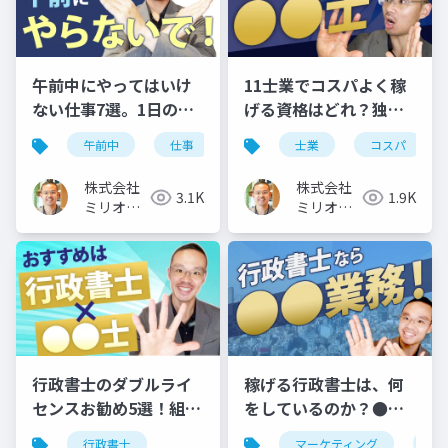
午前中にやってはいけ
11士業でコスパよく稼
ない仕事7選。1日のモ
げる資格はどれ？独立
デルスケジュールも公
開業に向いているのは
午前中
仕事
スケジュール
士業
コスパ
開
コレ
株式会社
株式会社
3.1K
1.9K
ミリオン
ミリオン
バリュー
バリュー
行政書士のダブルライ
稼げる行政書士は、何
センスお勧め5選！組み
をしているのか？●●
合わせるなら、この資
業務がお勧めの理由
行政書士
マーケティング
行