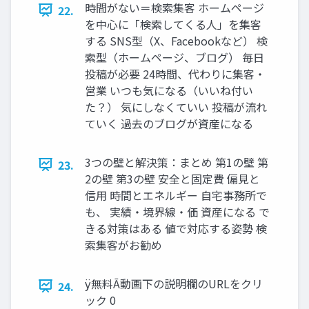
時間がない＝検索集客 ホームページ
22.
を中心に「検索してくる人」を集客
する SNS型（X、Facebookなど） 検
索型（ホームページ、ブログ） 毎日
投稿が必要 24時間、代わりに集客・
営業 いつも気になる（いいね付い
た？） 気にしなくていい 投稿が流れ
ていく 過去のブログが資産になる
3つの壁と解決策：まとめ 第1の壁 第
23.
2の壁 第3の壁 安全と固定費 偏見と
信用 時間とエネルギー 自宅事務所で
も、 実績・境界線・価 資産になる で
きる対策はある 値で対応する姿勢 検
索集客がお勧め
ÿ無料Ā動画下の説明欄のURLをクリ
24.
ック 0