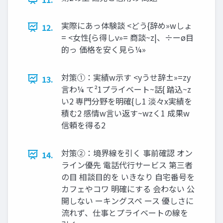
実際にあっ体験談 <どう{辞め»wしょ
12.
= <⼥性{ら得しv»= 商談~z|、÷ーø⽬
的っ 価格を安く⾒ら¼»
対策①：実績w⽰す <yうせ辞±»=zy
13.
⾔わ¼ て²1プライベート~話{ 踏込~z
い2 専⾨分野を明確{し1 淡々x実績を
積む2 感情w⾔い返す~wzく1 成果w
信頼を得る2
対策②：境界線を引く 事前確認 オン
14.
ライン優先 電話代行サービス 第三者
の目 相談目的を いきなり 自宅番号を
カフェやコワ 明確にする 会わない 公
開しない ーキングスペ ース 優しさに
流れず、仕事とプライベートの線を