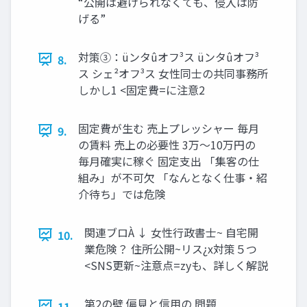
“公開は避けられなくても、侵入は防
げる”
対策③：üンタûオフ³ス üンタûオフ³
8.
ス シェ²オフ³ス ⼥性同⼠の共同事務所
しかし1 <固定費=に注意2
固定費が生む 売上プレッシャー 毎月
9.
の賃料 売上の必要性 3万〜10万円の
毎月確実に稼ぐ 固定支出 「集客の仕
組み」が不可欠 「なんとなく仕事・紹
介待ち」では危険
関連ブロÀ ↓ ⼥性⾏政書⼠~ ⾃宅開
10.
業危険？ 住所公開~リス¿x対策５つ
<SNS更新~注意点=zyも、詳しく解説
第2の壁 偏⾒と信⽤の 問題
11.