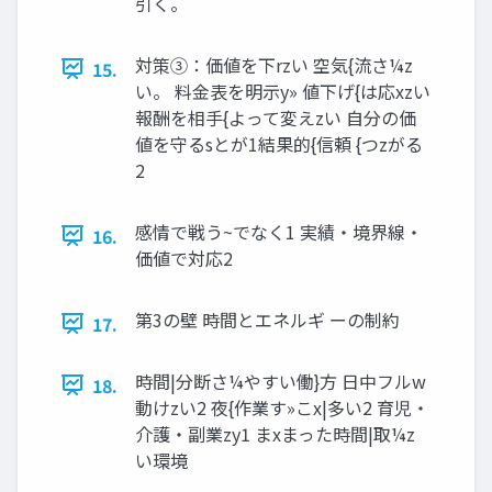
引く。
対策③：価値を下rzい 空気{流さ¼z
15.
い。 料⾦表を明⽰y» 値下げ{は応xzい
報酬を相⼿{よって変えzい ⾃分の価
値を守るsとが1結果的{信頼 {つzがる
2
感情で戦う~でなく1 実績‧境界線‧
16.
価値で対応2
第3の壁 時間とエネルギ ーの制約
17.
時間|分断さ¼やすい働}⽅ ⽇中フルw
18.
動けzい2 夜{作業す»こx|多い2 育児‧
介護‧副業zy1 まxまった時間|取¼z
い環境