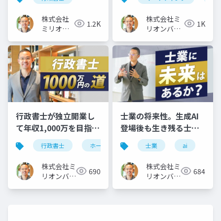
格
株式会社
株式会社ミ
1.2K
1K
ミリオン
リオンバリ
バリュー
ュー
行政書士が独立開業し
士業の将来性。生成AI
て年収1,000万を目指す
登場後も生き残る士業
ホームページ集客3ステ
に必須の「３つの力」
行政書士
ホームページ
士業
独立開業
ai
ップ
株式会社ミ
株式会社ミ
690
684
リオンバリ
リオンバリ
ュー
ュー