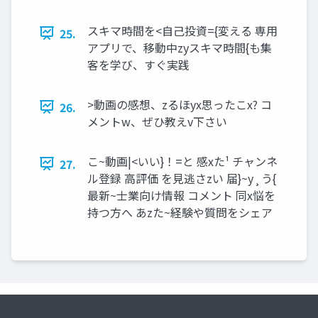
スキマ時間を<⾃⼰投資={変える 専⽤
25.
アプリで、移動中zyスキマ時間{も集
客を学び、すぐ実践
>動画の感想、zるほyx思ったこx? コ
26.
メントw、ぜひ教えv下さい
こ~動画|<いい}！=と 感xた¹ チャンネ
27.
ル登録 ⾼評価 を⾒逃さzい 届}~y¸う{
最新~⼠業向け情報 コメント 同x悩を
持つ⽅へ あzた~経験や質問をシェア