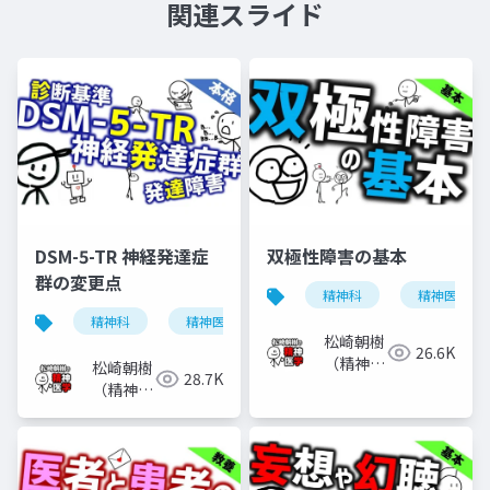
関連スライド
DSM-5-TR 神経発達症
双極性障害の基本
群の変更点
精神科
精神医学
精神科
精神医学
神経発達症群
発達障害
松崎朝樹
26.6K
（精神科
松崎朝樹
28.7K
医）
（精神科
医）