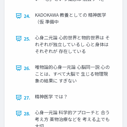
KADOKAWA 教養としての 精神医学
24.
（仮 準備中
心身二元論 心的世界と物的世界は そ
25.
れぞれが独立しているし 心と身体は
それぞれが 存在している
唯物論的心身一元論 心脳同一説 心の
26.
ことは、すべて大脳で 生じる物理現
象の結果に すぎない
精神医学 では？
27.
心身一元論 科学的アプローチと 合う
28.
考え方 薬物治療などを 考える上でも
大切