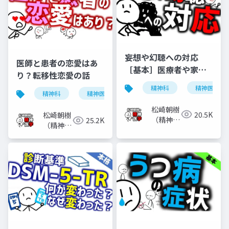
妄想や幻聴への対応
医師と患者の恋愛はあ
［基本］医療者や家族
り？転移性恋愛の話
などがどう対応すべき
精神科
精神医学
か
精神科
精神医学
転移性恋愛
恋愛
松崎朝樹
20.5K
松崎朝樹
（精神科
25.2K
（精神科
医）
医）