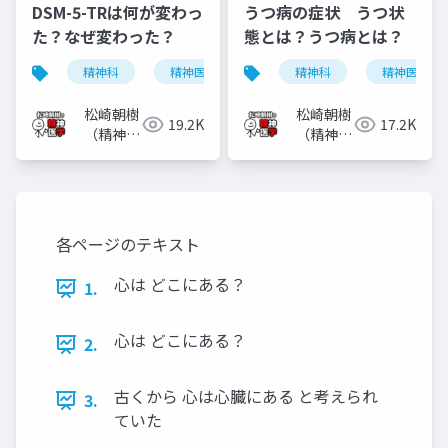
DSM-5-TRは何が変わっ
うつ病の症状 うつ状
た？なぜ変わった？
態とは？うつ病とは？
精神科
精神医学
dsm-5-tr
精神科
dsm-5
精神医学
松崎朝樹
松崎朝樹
19.2K
17.2K
（精神科
（精神科
医）
医）
各ページのテキスト
心は どこにある？
1.
心は どこにある？
2.
古くから 心は心臓にある と考えられ
3.
ていた