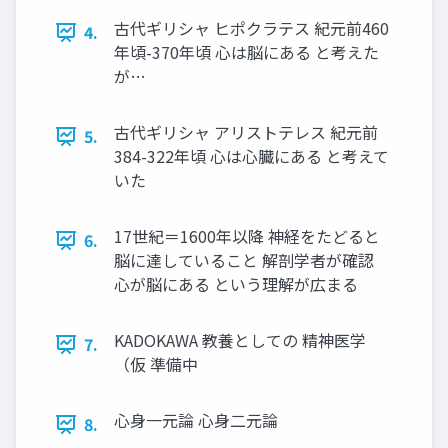
古代ギリシャ ヒポクラテス 紀元前460
4.
年頃-370年頃 心は脳にある と考えた
が…
古代ギリシャ アリストテレス 紀元前
5.
384-322年頃 心は心臓にある と考えて
いた
17世紀＝1600年以降 神経をたどると
6.
脳に達していること 解剖学者が確認
心が脳にある という理解が広まる
KADOKAWA 教養としての 精神医学
7.
（仮 準備中
心身一元論 心身二元論
8.