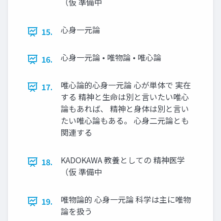
（仮 準備中
心身一元論
15.
心身一元論 • 唯物論 • 唯心論
16.
唯心論的心身一元論 心が単体で 実在
17.
する 精神と生命は別と言いたい唯心
論もあれば、 精神と身体は別と言い
たい唯心論もある。 心身二元論とも
関連する
KADOKAWA 教養としての 精神医学
18.
（仮 準備中
唯物論的 心身一元論 科学は主に唯物
19.
論を扱う