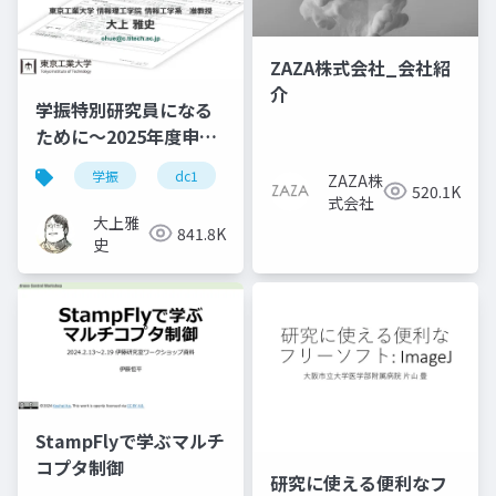
ZAZA株式会社_会社紹
介
学振特別研究員になる
ために～2025年度申請
版
学振
dc1
dc2
jsps
pd
ZAZA株
520.1K
式会社
大上雅
841.8K
史
StampFlyで学ぶマルチ
コプタ制御
研究に使える便利なフ