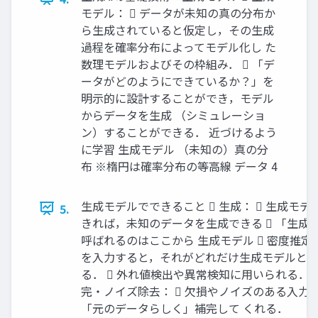
モデル：  データが未知の真の分布か
ら生成されていると仮定し，その生成
過程を確率分布によってモデル化し た
数理モデルおよびその枠組み．  「デ
ータがどのようにできているか？」を
明示的に設計することができ，モデル
からデータを生成 （シミュレーショ
ン）することができる． 近づけるよう
に学習 生成モデル （未知の）真の分
布 ※楕円は確率分布の等高線 データ 4
生成モデルでできること  生成：  生成モ
5.
きれば，未知のデータを生成できる  「生成
呼ばれるのはここから 生成モデル  密度推定：
を入力すると，それがどれだけ生成モデルと
る．  外れ値検出や異常検知に用いられる． 
完・ノイズ除去：  欠損やノイズのある入力
「元のデータらしく」補完して くれる．