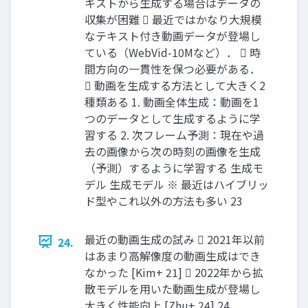
キストから生成する場合はデータの
収集が困難  最近ではかなり大規模
なテキスト付き動画データが登場し
ている（WebVid-10Mなど）．  時
間方向の一貫性を保つ必要がある．
 動画を生成する方法として大きく2
種類ある 1. 動画全体生成：動画を1
つのデータとして生成するように学
習する 2. 次フレーム予測：現在や過
去の画像から次の時刻の画像を生成
（予測）するように学習する 生成モ
デル 生成モデル ※ 最近はハイブリッ
ド型やこれ以外の方法も多い 23
最近の動画生成の試み  2021年以前
24.
はあまり高解像度の動画生成はでき
なかった [Kim+ 21]  2022年から拡
散モデルを用いた動画生成が登場し
大きく性能向上 [Zhu+ 24] 24