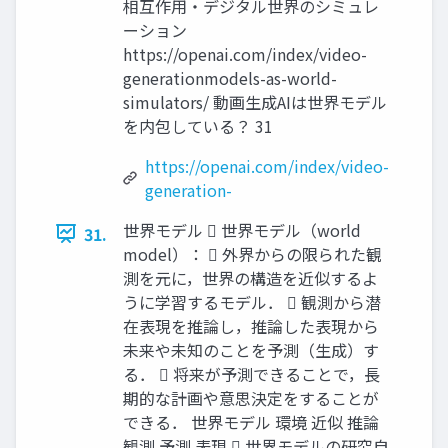
相互作用・デジタル世界のシミュレ
ーション
https://openai.com/index/video-
generationmodels-as-world-
simulators/ 動画生成AIは世界モデル
を内包している？ 31
https://openai.com/index/video-
generation-
世界モデル  世界モデル（world
31.
model）：  外界からの限られた観
測を元に，世界の構造を近似するよ
うに学習するモデル．  観測から潜
在表現を推論し，推論した表現から
未来や未知のことを予測（生成）す
る．  将来が予測できることで，長
期的な計画や意思決定をすることが
できる． 世界モデル 環境 近似 推論
観測 予測 表現  世界モデルの研究自