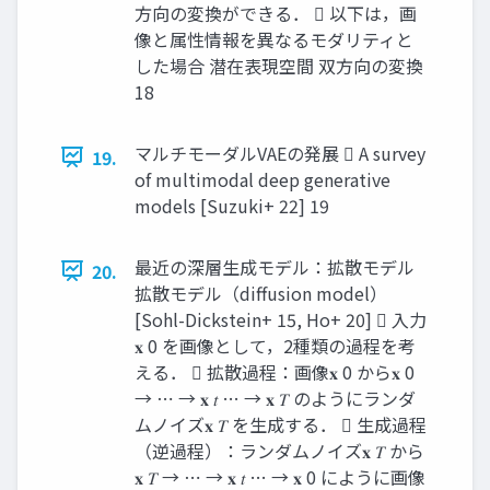
方向の変換ができる．  以下は，画
像と属性情報を異なるモダリティと
した場合 潜在表現空間 双方向の変換
18
マルチモーダルVAEの発展  A survey
19.
of multimodal deep generative
models [Suzuki+ 22] 19
最近の深層生成モデル：拡散モデル
20.
拡散モデル（diffusion model）
[Sohl-Dickstein+ 15, Ho+ 20]  入力
𝐱 0 を画像として，2種類の過程を考
える．  拡散過程：画像𝐱 0 から𝐱 0
→ ⋯ → 𝐱 𝑡 … → 𝐱 𝑇 のようにランダ
ムノイズ𝐱 𝑇 を生成する．  生成過程
（逆過程）：ランダムノイズ𝐱 𝑇 から
𝐱 𝑇 → ⋯ → 𝐱 𝑡 … → 𝐱 0 にように画像