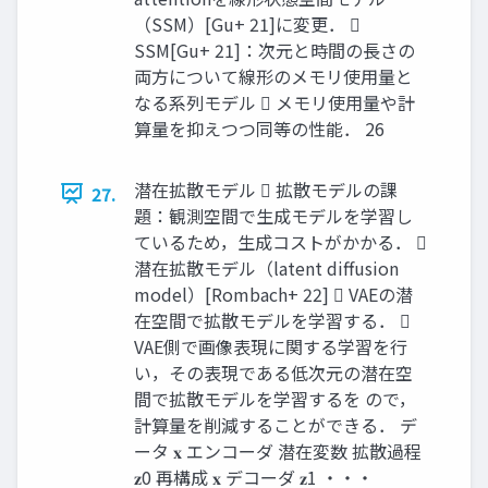
（SSM）[Gu+ 21]に変更． 
SSM[Gu+ 21]：次元と時間の長さの
両方について線形のメモリ使用量と
なる系列モデル  メモリ使用量や計
算量を抑えつつ同等の性能． 26
潜在拡散モデル  拡散モデルの課
27.
題：観測空間で生成モデルを学習し
ているため，生成コストがかかる． 
潜在拡散モデル（latent diffusion
model）[Rombach+ 22]  VAEの潜
在空間で拡散モデルを学習する． 
VAE側で画像表現に関する学習を行
い，その表現である低次元の潜在空
間で拡散モデルを学習するを ので，
計算量を削減することができる． デ
ータ 𝐱 エンコーダ 潜在変数 拡散過程
𝐳0 再構成 𝐱 デコーダ 𝐳1 ・・・