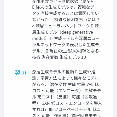
な確率分布では直接表現できない．
 従来の生成モデルは，複雑なデー
タを直接生成することは意図してい
なかった． 複雑な観測を扱うには？-
> 深層ニューラルネットワーク  深
層生成モデル（deep generative
model）  生成モデルを深層ニュー
ラルネットワークで表現した生成モ
デル．  現在の生成AIの根幹となる
技術 潜在変数 生成モデル 10
深層生成モデルの種類  生成や推
11.
論，学習方法によって様々なモデル
がある． 潜在変数 生成 推論 VAE 低
コスト 可能（エンコーダ） 拡散モデ
ル 高コスト（反復） 可能（拡散過
程） GAN 低コスト エンコーダを導入
すれば可能 フローベースモデル 低コ
スト 可能（逆変換） 自己回帰モデル