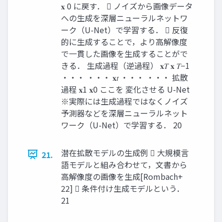
𝐱 0 に戻す．  ノイズから画像データ
への生成を深層ニューラルネットワ
ーク（U-Net）で学習する．  反復
的に生成することで，より高解像度
で一貫した画像を生成することがで
きる． 生成過程（逆過程） 𝐱𝑇 𝐱 𝑇−1
・・・ ・・・ 𝐱𝑡 ・・・ ・・・ 拡散
過程 𝐱1 𝐱0 ここを 変化させる U-Net
※実際には生成過程ではなくノイズ
予測器などを深層ニューラルネット
ワーク（U-Net）で学習する． 20
潜在拡散モデルの生成例  大規模言
21.
語モデルと組み合わせて，文書から
高解像度の画像を生成[Rombach+
22]  条件付け生成モデルという．
21