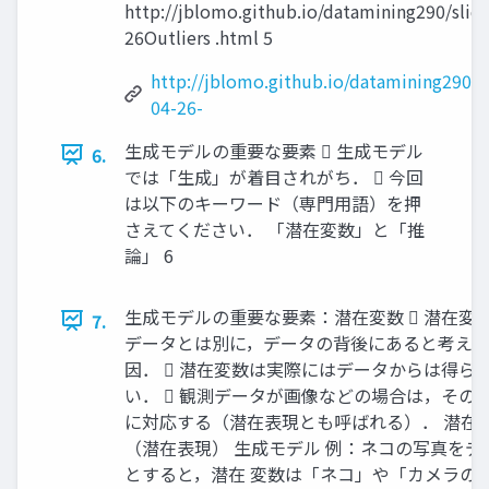
http://jblomo.github.io/datamining290/slid
26Outliers .html 5
http://jblomo.github.io/datamining290/s
04-26-
生成モデルの重要な要素  生成モデル
6.
では「生成」が着目されがち．  今回
は以下のキーワード（専門用語）を押
さえてください． 「潜在変数」と「推
論」 6
生成モデルの重要な要素：潜在変数  潜在変数
7.
データとは別に，データの背後にあると考え
因．  潜在変数は実際にはデータからは得ら
い．  観測データが画像などの場合は，その
に対応する（潜在表現とも呼ばれる）． 潜在
（潜在表現） 生成モデル 例：ネコの写真をデ
とすると，潜在 変数は「ネコ」や「カメラの