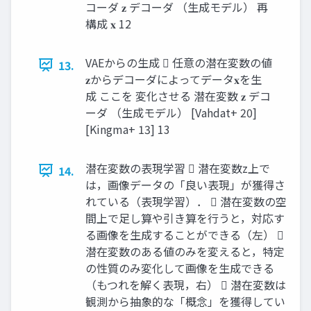
コーダ 𝐳 デコーダ （生成モデル） 再
構成 𝐱 12
VAEからの生成  任意の潜在変数の値
13.
𝐳からデコーダによってデータ𝐱を生
成 ここを 変化させる 潜在変数 𝐳 デコ
ーダ （生成モデル） [Vahdat+ 20]
[Kingma+ 13] 13
潜在変数の表現学習  潜在変数z上で
14.
は，画像データの「良い表現」が獲得さ
れている（表現学習）．  潜在変数の空
間上で足し算や引き算を行うと，対応す
る画像を生成することができる（左） 
潜在変数のある値のみを変えると，特定
の性質のみ変化して画像を生成できる
（もつれを解く表現，右）  潜在変数は
観測から抽象的な「概念」を獲得してい