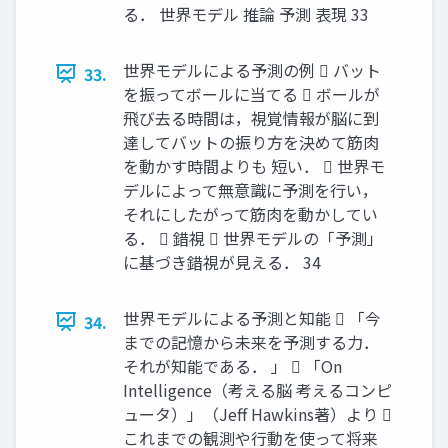
る． 世界モデル 推論 予測 表現 33
世界モデルによる予測の例  バット
33.
を振ってボールに当てる  ボールが
飛び去る時間は，視覚情報が脳に到
達してバットの振り方を決めて筋肉
を動かす時間よりも 短い．  世界モ
デルによって無意識に予測を行い，
それにしたがって筋肉を動かしてい
る．  錯視  世界モデルの「予測」
に基づき錯視が見える． 34
世界モデルによる予測と知能  「今
34.
までの記憶から未来を予測する力．
それが知能である． 」  「On
Intelligence（考える脳 考えるコンピ
ュータ）」（Jeff Hawkins著）より 
これまでの観測や行動を使って将来