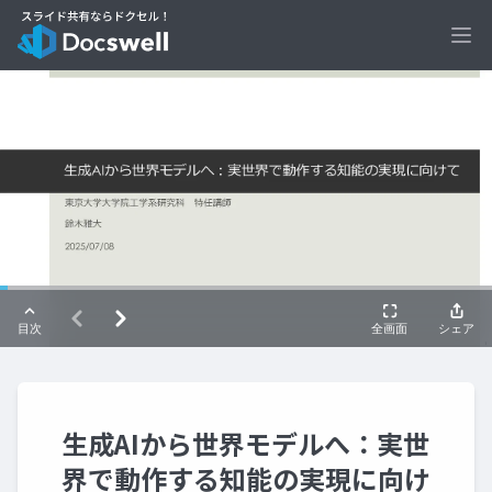
Ope
生成AIから世界モデルへ：実世
界で動作する知能の実現に向け