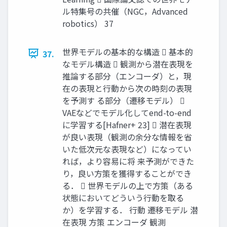
ル特集号の共催（NGC，Advanced
robotics） 37
世界モデルの基本的な構造  基本的
37.
なモデル構造  観測から潜在表現を
推論する部分（エンコーダ）と，現
在の表現と行動から次の時刻の表現
を予測す る部分（遷移モデル） 
VAEなどでモデル化してend-to-end
に学習する[Hafner+ 23]  潜在表現
が良い表現（観測の余分な情報を省
いた低次元な表現など）になってい
れば，より容易に将 来予測ができた
り，良い方策を獲得することができ
る．  世界モデルの上で方策（ある
状態においてどういう行動を取る
か）を学習する． 行動 遷移モデル 潜
在表現 方策 エンコーダ 観測