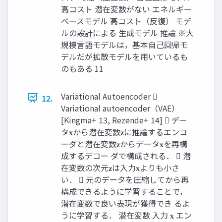
高コスト 潜在変数がない エネルギー
ベースモデル 高コスト（反復） モデ
ルの設計による 生成モデル 推論 ※大
規模言語モデルは，基本自己回帰モ
デルだが拡散モデルを用いているも
のもある 11
Variational Autoencoder 
12.
Variational autoencoder（VAE）
[Kingma+ 13, Rezende+ 14]  デー
タ𝐱から潜在変数𝐳に推論するエンコ
ーダと潜在変数𝐳からデータ𝐱を再構
成するデコー ダで構成される．  潜
在変数の次元𝐳は入力𝐱よりも小さ
い．  元のデータを圧縮してから再
構成できるように学習することで，
潜在変数で良い表現が獲得でき るよ
うに学習する． 潜在変数 入力 𝐱 エン