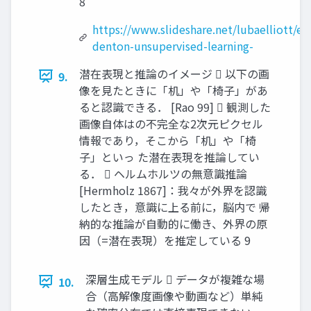
8
https://www.slideshare.net/lubaelliott/em
denton-unsupervised-learning-
潜在表現と推論のイメージ  以下の画
9.
像を見たときに「机」や「椅子」があ
ると認識できる． [Rao 99]  観測した
画像自体はの不完全な2次元ピクセル
情報であり，そこから「机」や「椅
子」といっ た潜在表現を推論してい
る．  ヘルムホルツの無意識推論
[Hermholz 1867]：我々が外界を認識
したとき，意識に上る前に，脳内で 帰
納的な推論が自動的に働き、外界の原
因（=潜在表現）を推定している 9
深層生成モデル  データが複雑な場
10.
合（高解像度画像や動画など）単純