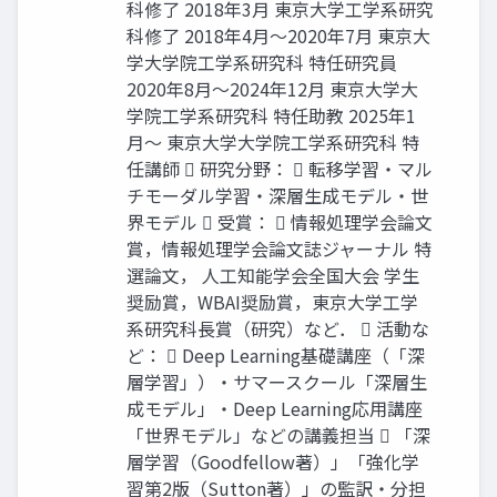
科修了 2018年3月 東京大学工学系研究
科修了 2018年4月〜2020年7月 東京大
学大学院工学系研究科 特任研究員
2020年8月〜2024年12月 東京大学大
学院工学系研究科 特任助教 2025年1
月〜 東京大学大学院工学系研究科 特
任講師  研究分野：  転移学習・マル
チモーダル学習・深層生成モデル・世
界モデル  受賞：  情報処理学会論文
賞，情報処理学会論文誌ジャーナル 特
選論文， 人工知能学会全国大会 学生
奨励賞，WBAI奨励賞，東京大学工学
系研究科長賞（研究）など．  活動な
ど：  Deep Learning基礎講座（「深
層学習」）・サマースクール「深層生
成モデル」・Deep Learning応用講座
「世界モデル」などの講義担当  「深
層学習（Goodfellow著）」「強化学
習第2版（Sutton著）」の監訳・分担