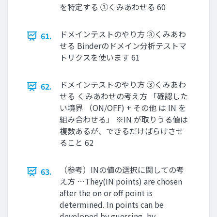
を特定する ③くみあわせる 60
ドメインテストのやり方 ③くみあわ
61.
せる Binderのドメイン分析テストマ
トリクスを使います 61
ドメインテストのやり方 ③くみあわ
62.
せる くみあわせの考え方 「確認した
い境界 （ON/OFF) + その他 は IN を
組み合わせる」 ※IN が取りうる値は
複数あるが、できるだけばらけさせ
ること 62
（参考）INの値の選択に関しての考
63.
え方 …They(IN points) are chosen
after the on or off point is
determined. In points can be
developed by guessing, by