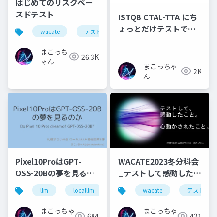
はじめてのリスクベー
スドテスト
ISTQB CTAL-TTA にち
ょっとだけテストでき
wacate
テスト
リスクベースドテスト
るテスターが合格して
みた
まこっち
26.3K
ゃん
まこっちゃ
2K
ん
Pixel10ProはGPT-
WACATE2023冬分科会
OSS-20Bの夢を見るの
_テストして感動したこ
か
と
llm
localllm
ai
wacate
pixel10pro
テスト
まこっちゃ
まこっちゃ
684
421