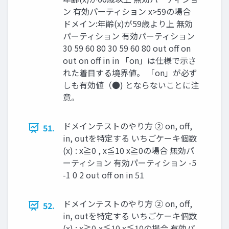
ン 有効パーティション x>59の場合
ドメイン:年齢(x)が59歳より上 無効
パーティション 有効パーティション
30 59 60 80 30 59 60 80 out oﬀ on
out on oﬀ in in 「on」は仕様で示さ
れた着目する境界値。 「on」が必ず
しも有効値（●) とならないことに注
意。
ドメインテストのやり方 ② on, oﬀ,
51.
in, outを特定する いちごケーキ個数
(x) : x≧0 , x≦10 x≧0の場合 無効パ
ーティション 有効パーティション -5
-1 0 2 out oﬀ on in 51
ドメインテストのやり方 ② on, oﬀ,
52.
in, outを特定する いちごケーキ個数
(x) : x≧0,x≦10 x≦10の場合 有効パ