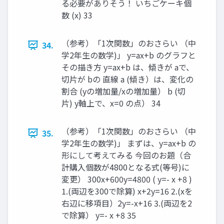
る必要がありそう！ いちごケーキ個
数 (x) 33
（参考）「1次関数」のおさらい （中
34.
学2年生の数学)」 y=ax+b のグラフと
その描き方 y=ax+b は、傾きが aで、
切片が bの 直線 a (傾き）は、変化の
割合 (yの増加量/xの増加量） b (切
片) y軸上で、x=0 の点） 34
（参考）「1次関数」のおさらい （中
35.
学2年生の数学)」 まずは、y=ax+b の
形にして考えてみる 今回のお題（合
計購入個数が4800となる式(等号)に
変更） 300x+600y=4800 ( y=- x +8 )
1.(両辺を300で除算) x+2y=16 2.(xを
右辺に移項目）2y=-x+16 3.(両辺を2
で除算） y=- x +8 35