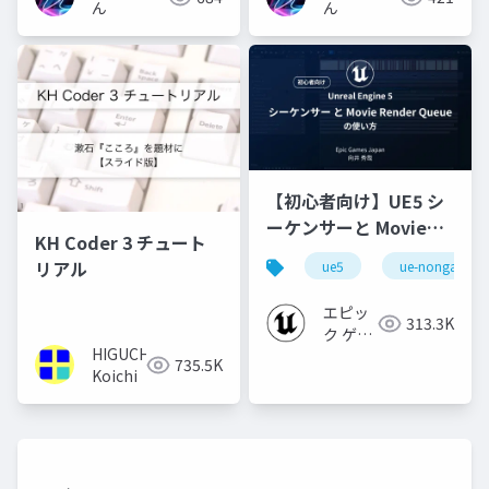
ん
ん
【初心者向け】UE5 シ
ーケンサーと Movie
KH Coder 3 チュート
Render Queue の使い
リアル
ue5
ue-nongame
方【Cinematic Dive
2023】
エピッ
313.3K
ク ゲー
HIGUCHI
ムズ ジ
735.5K
Koichi
ャパン