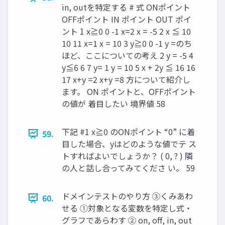
in, outを特定する # 式 ONポイント
OFFポイント IN ポイント OUT ポイ
ント 1 x≧0 0 -1 x=2 x = -5 2 x ≦ 10
10 11 x=1 x = 10 3 y≧0 0 -1 y =のち
ほど、ここについての考え 2 y = -5 4
y≦6 6 7 y= 1 y = 10 5 x + 2y ≦ 16 16
17 x+y =2 x+y =8 方について紹介し
ます。 ON ポイントと、OFFポイント
の値が 着目したい 境界値 58
下記 #1 x≧0 のONポイント “0” に着
59.
目した場合、yはどのような値でテ ス
トすればよいでしょうか？ ( 0, ? ) 隣
の人と話し合ってみてくださ い。 59
ドメインテストのやり方 ③くみあわ
60.
せる ①対象となる変数を特定し式・
グラフであらわす ② on, oﬀ, in, out