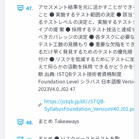
アセスメント結果を元に活かすことができる
47.
こと ● 実施するテスト範囲の決定 ● 該当す
るテストレベルの決定と、実施するテストタ
イプの提 案 ● 採用するテスト技法と達成す
べきカバレッジの決定 ● 各タスクに必要な
テスト工数の見積もり ● 重要な欠陥をでき
るだけ早く発見するためのテストの優先順 位
付け ● リスクを低減するためにテストに加
えて何らかの活動を採用 できるかどうかを判
断 出典: ISTQBテスト技術者資格制度
Foundation Level シラバス 日本語版 Versio
2023V4.0.J02 47
https://jstqb.jp/dl/JSTQB-
SyllabusFoundation_VersionV40.J02.pdf
まとめ Takeaways
48.
まとめ ● リスクベースドテストを取