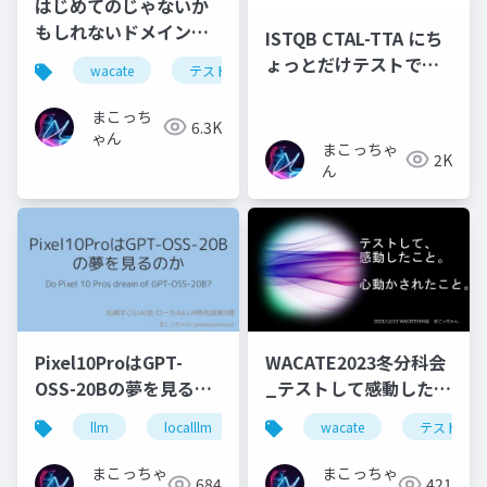
はじめてのじゃないか
もしれないドメインテ
ISTQB CTAL-TTA にち
スト入門
ょっとだけテストでき
wacate
テスト
ドメインテスト
るテスターが合格して
みた
まこっち
6.3K
ゃん
まこっちゃ
2K
ん
Pixel10ProはGPT-
WACATE2023冬分科会
OSS-20Bの夢を見るの
_テストして感動したこ
か
と
llm
localllm
ai
wacate
pixel10pro
テスト
まこっちゃ
まこっちゃ
684
421