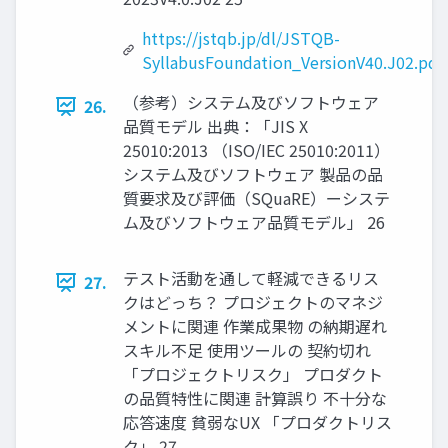
https://jstqb.jp/dl/JSTQB-
SyllabusFoundation_VersionV40.J02.pdf
（参考）システム及びソフトウェア
26.
品質モデル 出典：「JIS X
25010:2013 （ISO/IEC 25010:2011）
システム及びソフトウェア 製品の品
質要求及び評価（SQuaRE）ーシステ
ム及びソフトウェア品質モデル」 26
テスト活動を通して軽減できるリス
27.
クはどっち？ プロジェクトのマネジ
メントに関連 作業成果物 の納期遅れ
スキル不足 使用ツールの 契約切れ
「プロジェクトリスク」 プロダクト
の品質特性に関連 計算誤り 不十分な
応答速度 貧弱なUX 「プロダクトリス
ク」 27