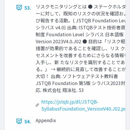
リスクモニタリングとは ● ステークホルダ
53.
ーに対して、既知のリスクの状況を確認およ
び報告する活動。( JSTQB Foundation Leve
シラバス v4.0) 出典: ISTQBテスト技術者資格
制度 Foundation Level シラバス 日本語版
Version 2023V4.0.J02 ● 目的は「リスク軽減
措置が効果的であることを確認し、リス クア
セスメントを改善するためにさらなる情報を
入手し、新 たなリスクを識別することであ
る。」 → 継続的に見直して改善することが
大切！ 出典: ソフトウェアテスト教科書
JSTQB Foundation 第5版 シラバス2023対
応. 株式会社 翔泳社. 53
https://jstqb.jp/dl/JSTQB-
SyllabusFoundation_VersionV40.J02.pdf
Appendix
54.