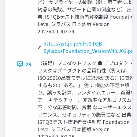
ど） サプライヤーの問題（例：第三者による
納品の失敗、サポート企業の倒産など） 出
典: ISTQBテスト技術者資格制度 Foundation
Level シラバス 日本語版 Version
2023V4.0.J02 24
https://jstqb.jp/dl/JSTQB-
SyllabusFoundation_VersionV40.J02.pdf
（補足）プロダクトリスク ● 「プロダクト
25.
リスクはプロダクトの品質特性（例えば、
ISO 25010品質モデルに記述がある）に関連
するもので ある。」 例： 機能の不足や誤
り、誤った計算、ランタイムエラー、貧弱な
アー キテクチャー、非効率なアルゴリズム、
不十分な応答時間、貧弱 なユーザーエクスペ
リエンス、セキュリティの脆弱性など 出典:
ISTQBテスト技術者資格制度 Foundation
Level シラバス 日本語版 Version
2023V4.0.J02 25