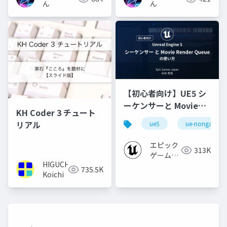
ん
ん
【初心者向け】UE5 シ
ーケンサーと Movie
KH Coder 3 チュート
Render Queue の使い
リアル
ue5
ue-nongame
方【Cinematic Dive
2023】
エピック
313K
ゲームズ
HIGUCHI
ジャパン
735.5K
Koichi