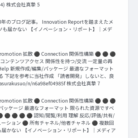
14) 株式会社真摯 5
ログ記事。 Innovation Reportを踏まえたメ
ツも届かない 【イノベーション・リポート】｜メデ
ion 拡散 ⚫ Connection 関係性構築 ⚫ ⚫ ⚫
 関連コンテンツアクセス 関係性を持つ/交流 一定量の再
Help 新規作成/編集/パッケージ 最適なフォーマット
ける 下記を参考に当社作成 「読者開発」しないと、良
suo/n/n6a98ef04985f 株式会社真摯 7
ion 拡散 ⚫ Connection 関係性構築 ⚫ ⚫ ⚫
編集/パッケージ 最適なフォーマット 限られた資源ですべ
⚫ ⚫ ⚫ 認知/閲覧/利用 理解 反応/評価/共有/
ューション ⚫ 所有チャネル/他者チャネル ⚫ 複数回
も届かない 【イノベーション・リポート】｜メディア