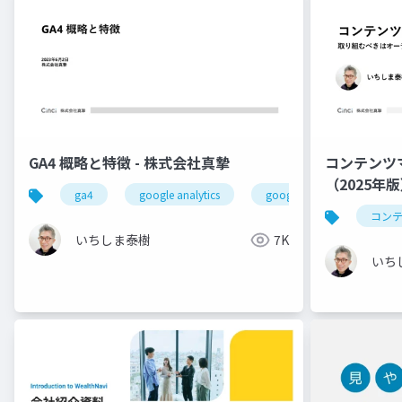
GA4 概略と特徴 - 株式会社真摯
コンテンツ
（2025年
ga4
google analytics
googleアナリティクス
コン
いちしま泰樹
7K
いち