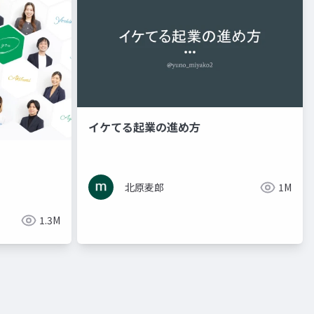
イケてる起業の進め方
seo
北原麦郎
1M
1.3M