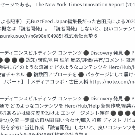
The New York Times Innovation Report (20
） 元BuzzFeed Japan編集長だった古田氏による2020年のブ
な概念は「読者開発」。 「読者開発」しないと、良いコンテン
urakusuo/n/n6a98ef04985f 株式会社真摯 6
スビルディング コンテンツ ⚫ Discovery 発見 ⚫ Promot
⚫ ⚫ ⚫ ⚫ 認知/閲覧/利用 理解 反応/評価/共有/コメント
需要に/どのような流通で どのようなコンテンツを Hero/Hub/
他者チャネル ⚫ 複数回アプローチを ⚫ パッケージにして届
メディアコラボ・古田大輔 https://note.com/masuraku
スビルディング コンテンツ ⚫ Discovery 発見 ⚫ Promot
で どのようなコンテンツを Hero/Hub/Help 新規作成/
あるいは優先度を設けよ エンゲージメント獲得 ⚫ ⚫ ⚫ ⚫ ⚫ 
つ/交流 一定量の再訪問 問い合わせ/購入 推薦 ディストリビ
 下記を参考に当社作成 「読者開発」しないと、良いコンテンツ
kusuo/n/n6a98ef04985f 株式会社真摯 8