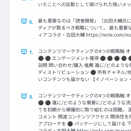
いたことへの反動として掲げられた強いメッセージである。 
最も重要なのは「読者開発」（古田大輔氏による記事
6.
ディアが取るべき戦略について。 最も重要
ィアコラボ・古田大輔 https://note.com/mas
コンテンツマーケティングの4つの戦略軸 オーディエン
7.
⚫ ⚫ エンゲージメント獲得 ⚫ ⚫ ⚫ ⚫ 
訪問 問い合わせ/購入 推薦 誰に/どのような
ディストリビューション ⚫ 所有チャネル/
いコンテンツも届かない 【イノベーション・リポート】｜
コンテンツマーケティングの4つの戦略軸 オーディエン
8.
⚫ ⚫ 誰に/どのような需要に/どのような流通
てを初期から網羅的に取り組むのは困難。 選択
コメント 関連コンテンツアクセス 関係性を持
アプローチを ⚫ パッケージにして届ける
コラボ・古田大輔 https://note.com/masura