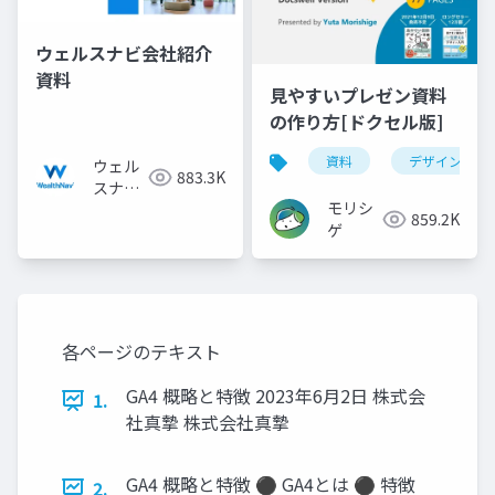
ウェルスナビ会社紹介
資料
見やすいプレゼン資料
の作り方[ドクセル版]
資料
デザイン
ウェル
883.3K
スナビ
モリシ
株式会
859.2K
ゲ
社
各ページのテキスト
GA4 概略と特徴 2023年6月2日 株式会
1.
社真摯 株式会社真摯
GA4 概略と特徴 ⚫ GA4とは ⚫ 特徴
2.