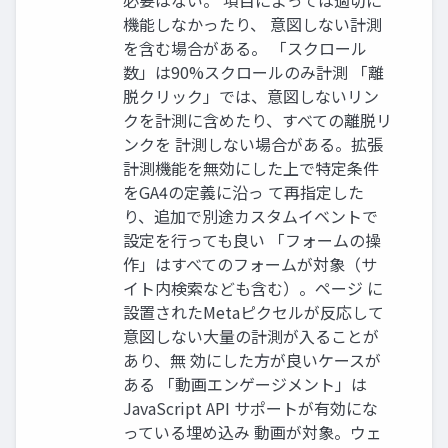
必要はない。 項目によっては適切に
機能しなかったり、 意図しない計測
を含む場合がある。 「スクロール
数」は90%スクロールのみ計測 「離
脱クリック」では、意図しないリン
クを計測に含めたり、すべての離脱リ
ンクを 計測しない場合がある。拡張
計測機能を無効にした上で特定条件
をGA4の定義に沿っ て再指定した
り、追加で別途カスタムイベントで
設定を行っても良い 「フォームの操
作」はすべてのフォームが対象（サ
イト内検索なども含む）。ページ に
設置されたMetaピクセルが反応して
意図しない大量の計測が入ることが
あり、無 効にした方が良いケースが
ある 「動画エンゲージメント」は
JavaScript API サポートが有効にな
っている埋め込み 動画が対象。ウェ