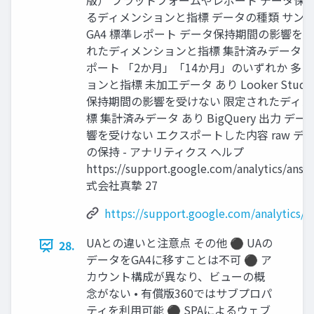
版） プラットフォームやレポート データ保持
るディメンションと指標 データの種類 サン
GA4 標準レポート データ保持期間の影響を
れたディメンションと指標 集計済みデータ なし
ポート 「2か月」「14か月」のいずれか 多
ョンと指標 未加工データ あり Looker Studi
保持期間の影響を受けない 限定されたディ
標 集計済みデータ あり BigQuery 出力 
響を受けない エクスポートした内容 raw デー
の保持 - アナリティクス ヘルプ
https://support.google.com/analytics/ans
式会社真摯 27
https://support.google.com/analytics/
UAとの違いと注意点 その他 ⚫ UAの
28.
データをGA4に移すことは不可 ⚫ ア
カウント構成が異なり、ビューの概
念がない • 有償版360ではサブプロパ
ティを利用可能 ⚫ SPAによるウェブ