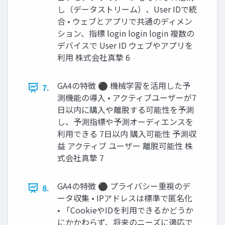
し（データストリーム）、User IDで統
合 • ウェブとアプリで共通のディメン
ション、指標 login login login 複数の
デバイスで User ID ウェブやアプリを
利用 株式会社真摯 6
GA4の特徴 ⚫ 機械学習を活用した予
7.
測機能の導入 • アクティブユーザーが7
日以内に購入や離脱する可能性を予測
し、予測指標や予測オーディエンスを
利用できる 7日以内 購入可能性 予測収
益 アクティブ ユーザー 離脱可能性 株
式会社真摯 7
GA4の特徴 ⚫ プライバシー重視のデ
8.
ータ収集 • IPアドレスは標準で匿名化
• 「CookieやIDを利用できるかどうか
にかかわらず、将来のニーズに適応で