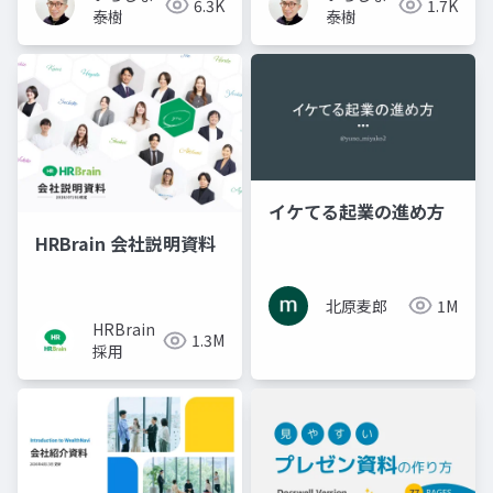
6.3K
1.7K
泰樹
泰樹
イケてる起業の進め方
HRBrain 会社説明資料
北原麦郎
1M
HRBrain
1.3M
採用