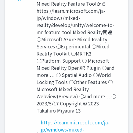
Mixed Reality Feature Toolから
https://learn.microsoft.com/ja-
jp/windows/mixed-
reality/develop/unity/welcome-to-
mr-feature-tool Mixed Reality関連
○Microsoft Azure Mixed Reality
Services ○Experimental ○Mixed
Reality Toolkit ○MRTK3
○Platform Support ○ Microsoft
Mixed Reality OpenXR Plugin ○and
more … ○ Spatial Audio ○World
Locking Tools ○Other Features ○
Microsoft Mixed Reality
Webview(Preview) ○and more… ○
2023/5/17 Copyright © 2023
Takahiro Miyaura 13
https://learn.microsoft.com/ja-
jp/windows/mixed-