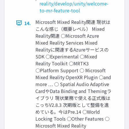
reality/develop/unity/welcome-
to-mr-feature-tool
Microsoft Mixed Reality関連 現状は
14.
こんな感じ（概要レベル） Mixed
Reality関連 ○Microsoft Azure
Mixed Reality Services Mixed
Realityに関連するAzureサービスの
SDK ○Experimental ○Mixed
Reality Toolkit ○MRTK3
○Platform Support ○ Microsoft
Mixed Reality OpenXR Plugin ○and
more … ○ Spatial Audio Adaptive
CardやData Binding and Themingラ
イブラリ 現状業務で使える正式版は
こっちV2.8.3 次期版として整備を進
めている。今はPre.14 ○World
Locking Tools ○Other Features ○
Microsoft Mixed Reality