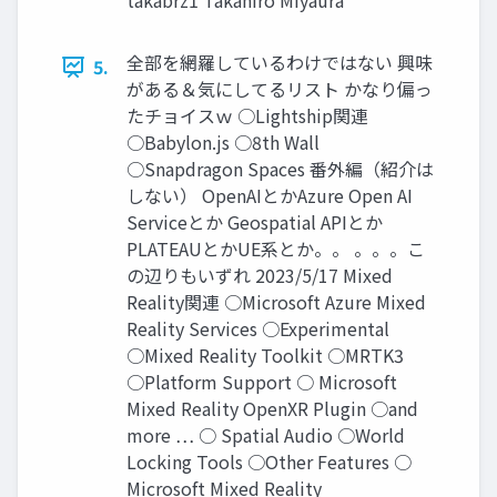
takabrz1 Takahiro Miyaura
全部を網羅しているわけではない 興味
5.
がある＆気にしてるリスト かなり偏っ
たチョイスｗ ○Lightship関連
○Babylon.js ○8th Wall
○Snapdragon Spaces 番外編（紹介は
しない） OpenAIとかAzure Open AI
Serviceとか Geospatial APIとか
PLATEAUとかUE系とか。。 。。。こ
の辺りもいずれ 2023/5/17 Mixed
Reality関連 ○Microsoft Azure Mixed
Reality Services ○Experimental
○Mixed Reality Toolkit ○MRTK3
○Platform Support ○ Microsoft
Mixed Reality OpenXR Plugin ○and
more … ○ Spatial Audio ○World
Locking Tools ○Other Features ○
Microsoft Mixed Reality