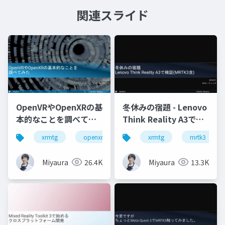
関連スライド
OpenVRやOpenXRの基
冬休みの宿題 - Lenovo
本的なことを調べてみ
Think Reality A3で検
た
証(MRTK3含)
xrmtg
openxr
openvr
xrmtg
hololens
mrtk3
Miyaura
26.4K
Miyaura
13.3K