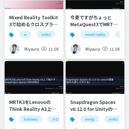
Mixed Reality Toolkit
今更ですがちょっと
3で始めるクロスプラッ
MetaQuest3でMRTK3
トフォーム開発
触ってみました
xr
mrtk3
metaquest3
mixed reality
snapdragonspaces
xrmtg
Miyaura
11.5K
Miyaura
11.5K
MRTK3をLenovoの
Snapdragon Spaces
Think Reality A3上で
v0.12.0 for Unityの調
動かす - Snapdragon
査(あれも試してみて
hololens
ホロマジ
snapdragonspaces
xrmtg
mrtk3
m
Spaces SDKの紹介
る)