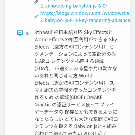
1-announcing-babylon-js-6-0/
https://blogs.windows.com/windowsdevel
2-babylon-js-6-0-key-rendering-advancem
8th wall 祝日本語対応 Sky Effectsと
8.
World Effectsの相互利用ができる Sky
Effects（遠方のARコンテンツ用） セ
グメンテーションによって空部分のみ
にARコ ンテンツを描画する領域
(3Dof)。 ※遠くにある星や月は動かな
いあれと同じ考え方 World
Effects（近辺のARコンテンツ用） ス
マホ周辺の空間を使ったコンテンツを
作るため の領域(6DOF) OMAKE
Niantic の認証サービス使ってプレイ
ヤーデータの 保存とかもできるように
なったらしい とても大きな空間でARコ
ンテンツを扱える Babylon.jsとも組み
合わせて遊んでみたい 2023/5/17