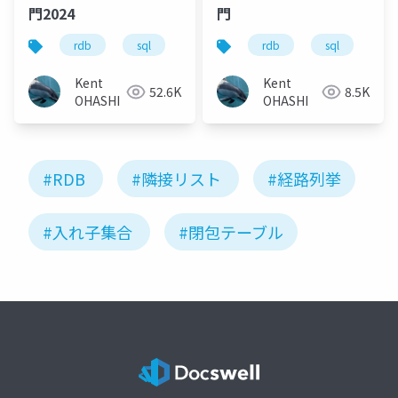
門2024
門
rdb
sql
モデリング
rdb
テーブル設計
sql
モ
Kent
Kent
52.6K
8.5K
OHASHI
OHASHI
#RDB
#隣接リスト
#経路列挙
#入れ子集合
#閉包テーブル