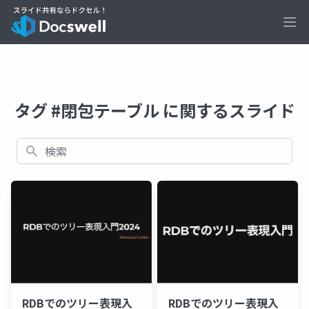
Ope
タグ #閉包テーブル に関するスライド
検索
RDBでのツリー表現入
RDBでのツリー表現入