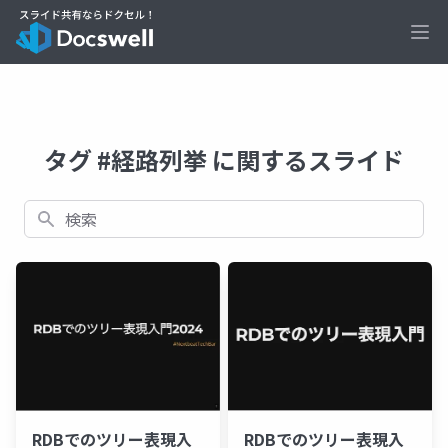
Ope
タグ #経路列挙 に関するスライド
検索
RDBでのツリー表現入
RDBでのツリー表現入