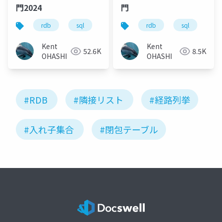
門2024
門
rdb
sql
モデリング
rdb
テーブル設計
sql
モ
Kent
Kent
52.6K
8.5K
OHASHI
OHASHI
#RDB
#隣接リスト
#経路列挙
#入れ子集合
#閉包テーブル