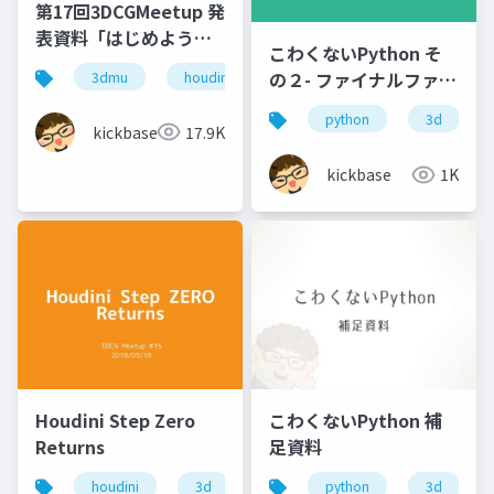
第17回3DCGMeetup 発
表資料「はじめよう。
こわくないPython そ
Houdiniを。」
の２- ファイナルファン
3dmu
houdini
book
タジーとグレンラガン
python
3d
で学ぶOOP
kickbase
17.9K
kickbase
1K
Houdini Step Zero
こわくないPython 補
Returns
足資料
houdini
3d
3dmu
python
3d