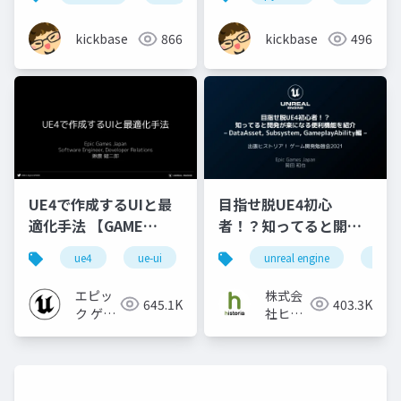
kickbase
866
kickbase
496
UE4で作成するUIと最
目指せ脱UE4初心
適化手法 【GAME
者！？知ってると開発
CREATORS
が楽になる便利機能を
ue4
ue-ui
ue-optimize
unreal engine
ue4
CONFERENCE '20】
紹介 - DataAsset,
Subsystem,
エピッ
株式会
645.1K
403.3K
GameplayAbility編 -
ク ゲー
社ヒス
ムズ ジ
トリア
ャパン