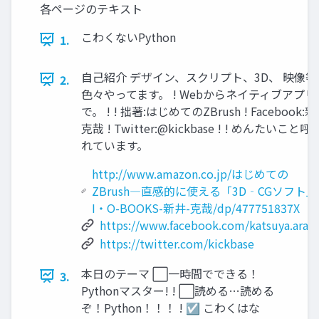
各ページのテキスト
こわくないPython
1.
自己紹介 デザイン、スクリプト、3D、 映像等
2.
色々やってます。 ! Webからネイティブアプリ
で。 ! ! 拙著:はじめてのZBrush ! Facebook:
克哉 ! Twitter:@kickbase ! ! めんたいこと呼
れています。
http://www.amazon.co.jp/はじめての
ZBrush―直感的に使える「3D‐CGソフト」
I・O-BOOKS-新井-克哉/dp/477751837X
https://www.facebook.com/katsuya.arai.
https://twitter.com/kickbase
本日のテーマ ⬜一時間でできる！
3.
Pythonマスター! ! ⬜読める…読める
ぞ！Python！！！ ! ☑ こわくはな