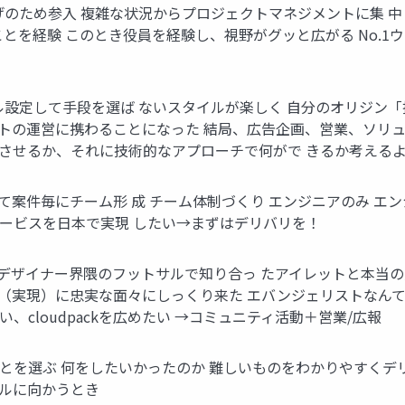
げのため参入 複雑な状況からプロジェクトマネジメントに集 中
とを経験 このとき役員を経験し、視野がグッと広がる No.1
し、ゴール設定して手段を選ば ないスタイルが楽しく 自分のオリジ
ー スサイトの運営に携わることになった 結局、広告企画、営業、ソ
長させるか、それに技術的なアプローチで何がで きるか考える
案件毎にチーム形 成 チーム体制づくり エンジニアのみ エンジニ
ービスを日本で実現 したい→まずはデリバリを！
ウェブデザイナー界隈のフットサルで知り合っ たアイレットと本当
装（実現）に忠実な面々にしっくり来た エバンジェリストなん
、cloudpackを広めたい →コミュニティ活動＋営業/広報
いことを選ぶ 何をしたいかったのか 難しいものをわかりやすく
ールに向かうとき