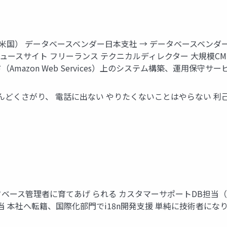
ration（米国） データベースベンダー日本支社 → データベース
身） IT系ニュースサイト フリーランス テクニカルディレクター 大
ド（Amazon Web Services）上のシステム構築、運用保守
んどくさがり、 電話に出ない やりたくないことはやらない 利
データベース管理者に育てあげ られる カスタマーサポートDB担
当 本社へ転籍、国際化部門でi18n開発支援 単純に技術者に