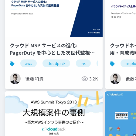
クラウド MSP サービスの進化:
クラウドネ
PagerDuty を中心とした次世代監視基
用・育成戦略 /
盤
Day
aws
cloudpack
iret
google cloud
emplo
後藤 和貴
3.2K
後藤