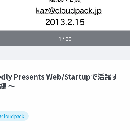
tedly Presents Web/Startupで活躍す
編 〜
#cloudpack