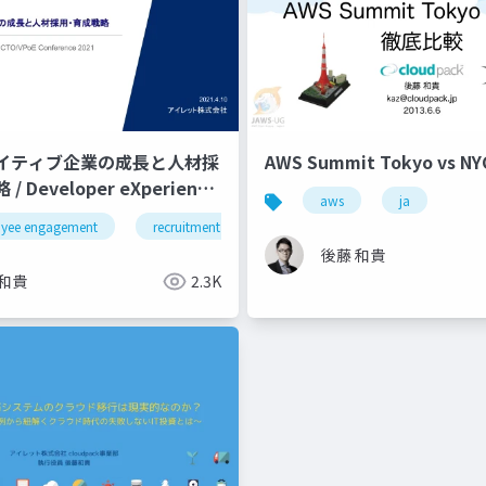
イティブ企業の成長と人材採
AWS Summit Tokyo vs 
 Developer eXperience
aws
ja
yee engagement
pagerduty
datadog
recruitment
new relic
採用
gcp
従業員エンゲージメ
後藤 和貴
 和貴
2.3K