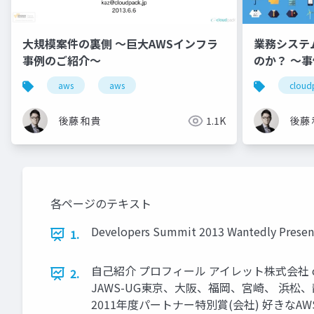
大規模案件の裏側 ～巨大AWSインフラ
業務システ
事例のご紹介～
のか？ 〜
の失敗しな
aws
aws
cloud
後藤 和貴
1.1K
後藤
各ページのテキスト
Developers Summit 2013 Wantedl
1.
自己紹介 プロフィール アイレット株式会社 cloudp
2.
JAWS-UG東京、大阪、福岡、宮崎、 浜松、静
2011年度パートナー特別賞(会社) 好きなA