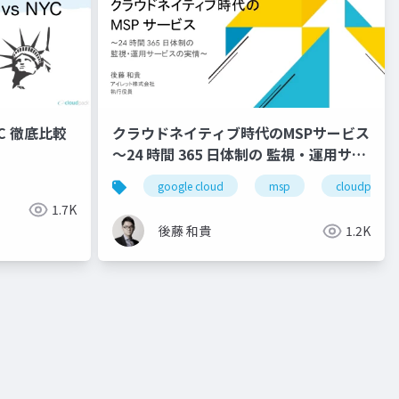
NYC 徹底比較
クラウドネイティブ時代のMSPサービス
〜24 時間 365 日体制の 監視・運用サー
ビスの実情〜
ント
google cloud
msp
cloudpack
1.7K
後藤 和貴
1.2K