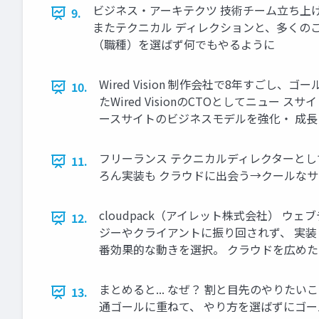
ビジネス・アーキテクツ 技術チーム立ち上
9.
またテクニカル ディレクションと、多くのこ
（職種）を選ばず何でもやるように
Wired Vision 制作会社で8年すご
10.
たWired VisionのCTOとしてニュ
ースサイトのビジネスモデルを強化・ 成
フリーランス テクニカルディレクターとして
11.
ろん実装も クラウドに出会う→クールなサ
cloudpack（アイレット株式会社） 
12.
ジーやクライアントに振り回されず、 実
番効果的な動きを選択。 クラウドを広めたい
まとめると... なぜ？ 割と目先のやりた
13.
通ゴールに重ねて、 やり方を選ばずにゴ