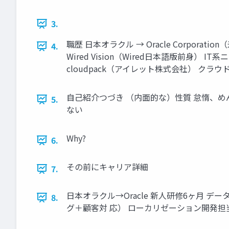
3.
職歴 日本オラクル → Oracle Corpo
4.
Wired Vision（Wired日本語版前
cloudpack（アイレット株式会社） クラウ
自己紹介つづき （内面的な）性質 怠惰、め
5.
ない
Why?
6.
その前にキャリア詳細
7.
日本オラクル→Oracle 新人研修6ヶ月 
8.
グ＋顧客対 応） ローカリゼーション開発担