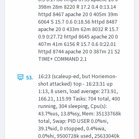
398m 28m 8220 R 17.2 0.4 0:13.14
httpd 8467 apache 20 0 405m 39m
6064 S 15.7 0.6 0:18.56 httpd 8487
apache 20 0 433m 62m 8032 R 15.7
0.9 0:27.72 httpd 8645 apache 20 0
407m 41m 6156 R 15.7 0.6 0:22.01
httpd 8744 apache 20 0 387m 21 52
TIME+ COMMAND 2.1
16:23 (scaleup-ed, but Horiemon-
53.
shot attacked) top - 16:23:31 up
1:13, 8 users, load average: 273.91,
166.21, 115.99 Tasks: 704 total, 400
running, 304 sleeping, Cpu(s):
43.7%us, 13.8%sy, Mem: 35133768k
total, Swap: PID USER 0.0%ni,
39.1%id, 0 stopped, 0.4%wa,
0.0%hi, 9500728k used, 25633040k