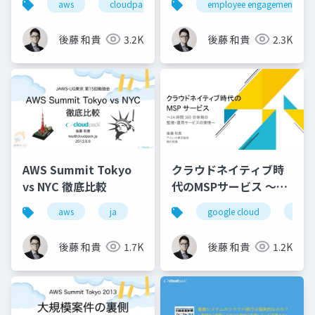
aws
cloudpack
iret
employee engagement
google cloud
基盤
eXperience Day
後藤 和貴
3.2K
後藤 和貴
2.3K
AWS Summit Tokyo
クラウドネイティブ時
vs NYC 徹底比較
代のMSPサービス 〜24
時間 365 日体制の 監
aws
ja
google cloud
msp
視・運用サービスの実
情〜
後藤 和貴
1.7K
後藤 和貴
1.2K