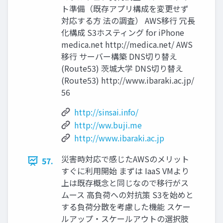
ト準備（既存アプリ構成を変更せず
対応する方 法の調査） AWS移行 冗長
化構成 S3ホスティング for iPhone
medica.net http://medica.net/ AWS
移行 サーバー構築 DNS切り替え
(Route53) 茨城大学 DNS切り替え
(Route53) http://www.ibaraki.ac.jp/
56
http://sinsai.info/
http://ww.buji.me
http://www.ibaraki.ac.jp
災害時対応で感じたAWSのメリット
57.
すぐに利用開始 まずは IaaS VMより
上は既存概念と同じなので移行がス
ムース 高負荷への対抗策 S3を始めと
する負荷分散を考慮した機能 スケー
ルアップ・スケールアウトの選択肢