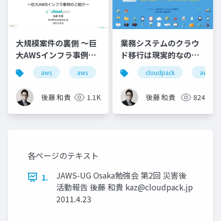
大規模案件の裏側 ～巨
業務システムのクラウ
大AWSインフラ事例の
ド移行は現実的なの
ご紹介～
か？ 〜事例から紐解く
aws
aws
cloudpack
aws
クラウド時代の失敗し
ないIT投資とは〜
後藤 和貴
1.1K
後藤 和貴
824
各ページのテキスト
JAWS-UG Osaka勉強会 第2回 災害後
1.
活動報告 後藤 和貴
kaz@cloudpack.jp
2011.4.23