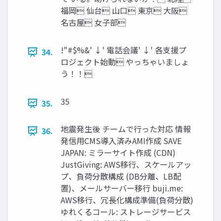
福岡 仙台 山口 東京 大阪
名古屋 女子部
!"#$%&' ↓' 電話会議' ↓' 各支援プ
34.
ロジェクト始動 やっちゃいましょ
う！！
35
35.
地震発生後 チームで行った対応 情報
36.
発信用CMS導入済みAMI作成 SAVE
JAPAN: ミラーサイト作成 (CDN)
JustGiving: AWS移行、スケールアッ
プ、負荷分散構成 (DB分離、LB配
置)、メールサーバー移行 buji.me:
AWS移行、冗長化構成準備(負荷分散)
ゆれくるコール: ストレージサービス