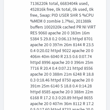
7136220k total, 6683404k used,
452816k free, 0k total, 0k used, 0k
free, Swap: PID USER SHR S %CPU
%MEM 0 zombie 1.7%si, 201388k
buffers 1002020k cached PR NI VIRT
RES 9060 apache 20 0 383m 16m
5384 S 29.8 0.2 0:06.13 httpd 8701
apache 20 0 397m 26m 8144 R 23.5
0.4 0:20.02 httpd 9022 apache 20 0
406m 40m 6040 R 23.5 0.6 0:07.74
httpd 8996 apache 20 0 396m 25m
7716 R 20.4 0.4 0:07.21 httpd 8556
apache 20 0 388m 21m 6248 R 18.8
0.3 0:18.46 httpd 8750 apache 20 0
391m 25m 6140 S 18.8 0.4 0:14.28
httpd 8585 apache 20 0 388m 22m
6168 R 17.2 0.3 0:20.89 httpd 8655
apache 20 0 407m 36m 8112 R 17.2
0.5 0:17.60 httpd 8733 apache 20 0