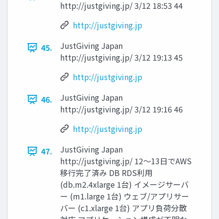
http://justgiving.jp/ 3/12 18:53 44
http://justgiving.jp
JustGiving Japan
45.
http://justgiving.jp/ 3/12 19:13 45
http://justgiving.jp
JustGiving Japan
46.
http://justgiving.jp/ 3/12 19:16 46
http://justgiving.jp
JustGiving Japan
47.
http://justgiving.jp/ 12〜13日でAWS
移行完了済み DB RDS利用
(db.m2.4xlarge 1台) イメージサーバ
ー (m1.large 1台) ウェブ/アプリサー
バー (c1.xlarge 1台) アプリ負荷分散