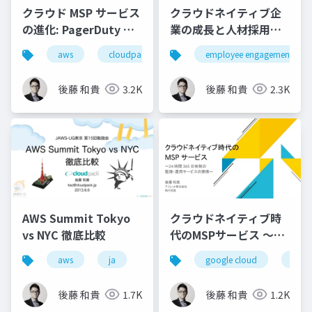
クラウド MSP サービス
クラウドネイティブ企
の進化: PagerDuty を
業の成長と人材採用・
中心とした次世代監視
育成戦略 / Developer
aws
cloudpack
iret
employee engagement
google cloud
基盤
eXperience Day
後藤 和貴
3.2K
後藤 和貴
2.3K
AWS Summit Tokyo
クラウドネイティブ時
vs NYC 徹底比較
代のMSPサービス 〜24
時間 365 日体制の 監
aws
ja
google cloud
msp
視・運用サービスの実
情〜
後藤 和貴
1.7K
後藤 和貴
1.2K