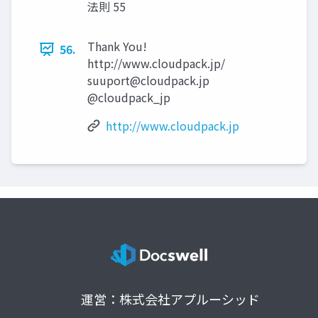
法則 55
Thank You!
56.
http://www.cloudpack.jp/
suuport@cloudpack.jp
@cloudpack_jp
http://www.cloudpack.jp
運営：株式会社アプルーシッド