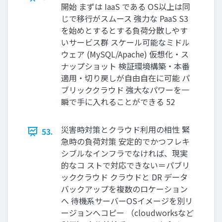
開始 まずは IaaS である OS以上は同
じで移行がスムース 強力な PaaS S3
を始めとするとする負荷分散しやす
いサービス群 スケール可能なミドル
ウェア (MySQL/Apache) 仮想化・ス
ナップショット 検証環境構築・本番
適用・切り戻しが自由自在に可能 パ
ブリッククラウド 強大なパワーを一
瞬で手に入れることができる 52
災害時対策とクラウド利用の相性 緊
53.
急時の負荷対策 安定的でかつフレキ
シブルなインフラでなければ、現実
的なコ ストで対応できない＝パブリ
ッククラウド クラウドと DR データ
バックアップを複数のロケーション
へ 待機系サーバーOSイメージを別リ
ージョンへコピー （cloudworksなど