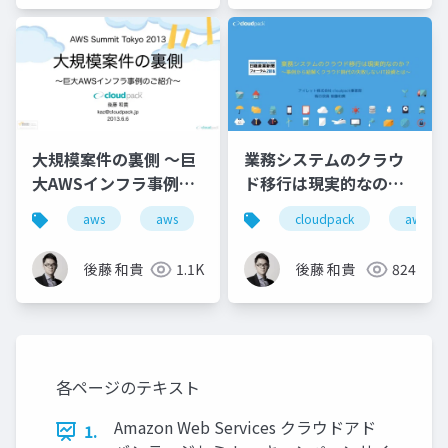
大規模案件の裏側 ～巨
業務システムのクラウ
大AWSインフラ事例の
ド移行は現実的なの
ご紹介～
か？ 〜事例から紐解く
aws
aws
cloudpack
aws
クラウド時代の失敗し
ないIT投資とは〜
後藤 和貴
1.1K
後藤 和貴
824
各ページのテキスト
Amazon Web Services クラウドアド
1.