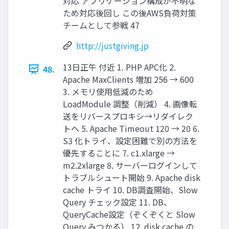
対応 アプリケーション構成が不明な
ため対応後回し この後AWS負荷対策
チームとして参戦 47
http://justgiving.jp
13日正午 付近 1. PHP APC化 2.
48.
Apache MaxClients 増加 256 → 600
3. メモリ使用低減のため
LoadModule 調整（削減） 4. 画像転
送をリバースプロキシ→リダイレク
トへ 5. Apache Timeout 120 → 20 6.
S3 化トライ、設定困難で別の方法を
優先することに 7. c1.xlarge →
m2.2xlarge 8. サーバーログインして
トラブルシュート開始 9. Apache disk
cache トライ 10. DB調査開始、Slow
Query チェック設定 11. DB、
QueryCache設定（ぞくぞくと Slow
Query みつかる） 12. disk cache の