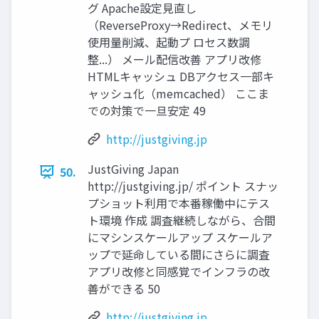
グ Apache設定見直し
（ReverseProxy→Redirect、メモリ
使用量削減、起動プ ロセス数調
整...） メール配信改善 アプリ改修
HTMLキャッシュ DBアクセス一部キ
ャッシュ化（memcached） ここま
での対策で一旦安定 49
http://justgiving.jp
JustGiving Japan
50.
http://justgiving.jp/ ポイント スナッ
プショット利用で本番稼働中にテス
ト環境 作成 調査継続しながら、合間
にマシンスケールアップ スケールア
ップで延命している間にさらに調査
アプリ改修と同感覚でインフラの改
善ができる 50
http://justgiving.jp