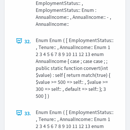
EmploymentStatus:: ,
EmploymentStatus:: Enum :
AnnualIncome:: , AnnualIncome:: - ,
AnnualIncome::
Enum Enum ( [ EmploymentStatus::
32.
, Tenure:: , AnnualIncome:: Enum 1
2 3 4 5 6 7 8 9 10 11 12 13 enum
AnnualIncome { case ; case case ; ;
public static function convert(int
$value) : self { return match(true) {
$value >= 500 => self:: , $value >=
300 => self:: , default => self:: }; 3
500 ] )
Enum Enum ( [ EmploymentStatus::
33.
, Tenure:: , AnnualIncome:: Enum 1
2 3 4 5 6 7 8 9 10 11 12 13 enum