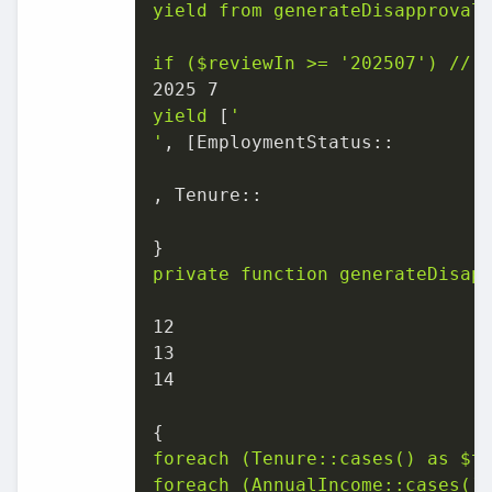
yield
from
generateDisapproval
if
($reviewIn
>=
'202507'
)
//
2025 
7
yield
 [
'

'
, [
EmploymentStatus::
, 
Tenure::
private
function
generateDisap
12
13
14
foreach
(Tenure::cases()
as
$t
foreach
(AnnualIncome::cases()