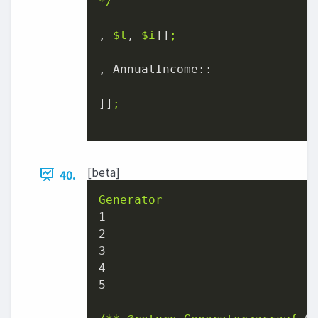
*/
, 
$t
, 
$i
]]
;
, 
AnnualIncome::
]]
;
[beta]
40.
Generator
1
2
3
4
5