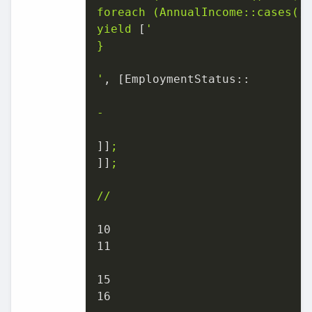
foreach
(AnnualIncome::cases()
yield
 [
'

}

'
, [
EmploymentStatus::
-
]]
;
]]
;
//
10
11
15
16