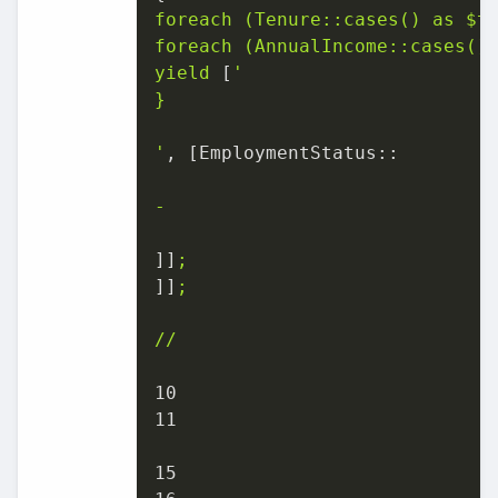
foreach
(Tenure::cases()
as
$t
foreach
(AnnualIncome::cases()
yield
 [
'

}

'
, [
EmploymentStatus::
-
]]
;
]]
;
//
10
11
15