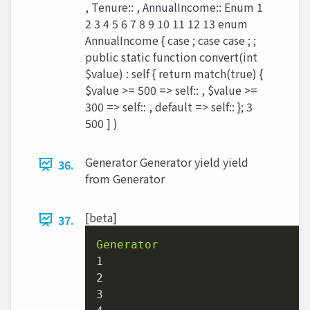
, Tenure:: , AnnualIncome:: Enum 1
2 3 4 5 6 7 8 9 10 11 12 13 enum
AnnualIncome { case ; case case ; ;
public static function convert(int
$value) : self { return match(true) {
$value >= 500 => self:: , $value >=
300 => self:: , default => self:: }; 3
500 ] )
Generator Generator yield yield
36.
from Generator
[beta]
37.
Generator
1
2
3