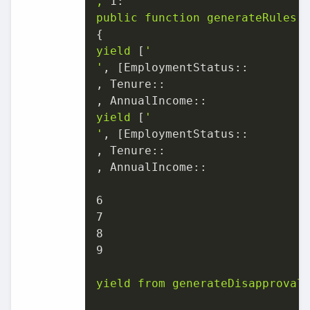
,
1:
public
function
generateRules(
yield
 [
'

'
, [
EmploymentStatus::
, 
Tenure::
, 
AnnualIncome::
yield
 [
'

'
, [
EmploymentStatus::
, 
Tenure::
, 
AnnualIncome::
6
7
8
9
yield
from
generateDisapproval