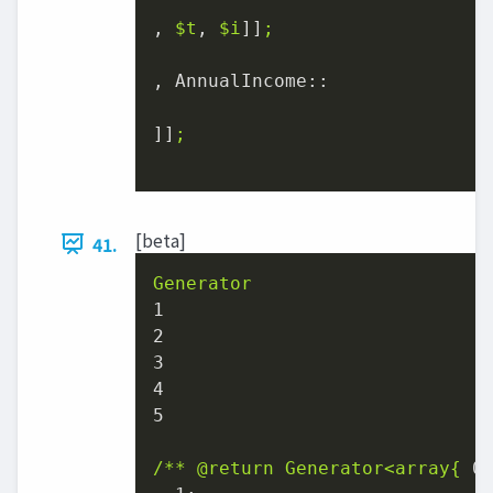
, 
$t
, 
$i
]]
;
, 
AnnualIncome::
]]
;
[beta]
41.
Generator
1
2
3
4
5
/**
@return
Generator<array{
0