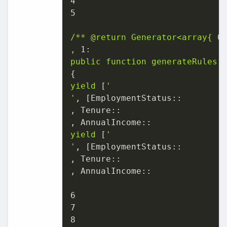
4
5
/**
@return
Generator<array{
0
,
1:
public
function
generateRules(
yield
 [
'

'
, [
EmploymentStatus::
, 
Tenure::
, 
AnnualIncome::
yield
 [
'

'
, [
EmploymentStatus::
, 
Tenure::
, 
AnnualIncome::
6
7
8