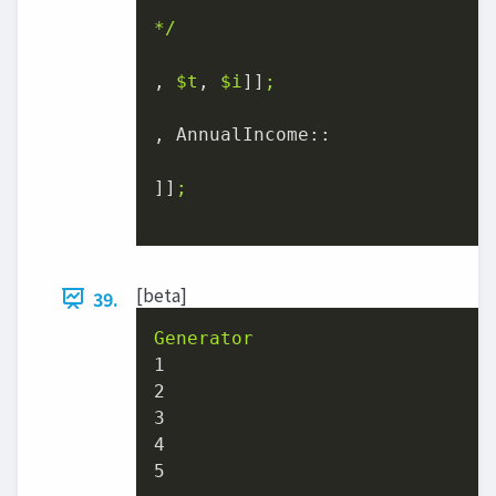
*/
, 
$t
, 
$i
]]
;
, 
AnnualIncome::
]]
;
[beta]
39.
Generator
1
2
3
4
5