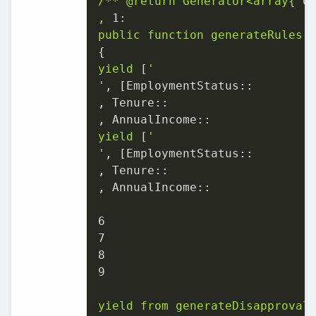
/**
@return
Generator<array{
0
,
1:
public
function
generateRules(
yield
 [
'

'
, [
EmploymentStatus::
, 
Tenure::
, 
AnnualIncome::
yield
 [
'

'
, [
EmploymentStatus::
, 
Tenure::
, 
AnnualIncome::
6
7
8
9
yield
from
generateDisapproval