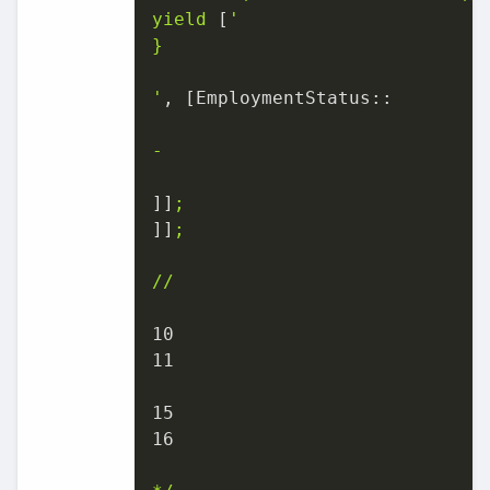
yield
 [
'

}

'
, [
EmploymentStatus::
-
]]
;
]]
;
//
10
11
15
16