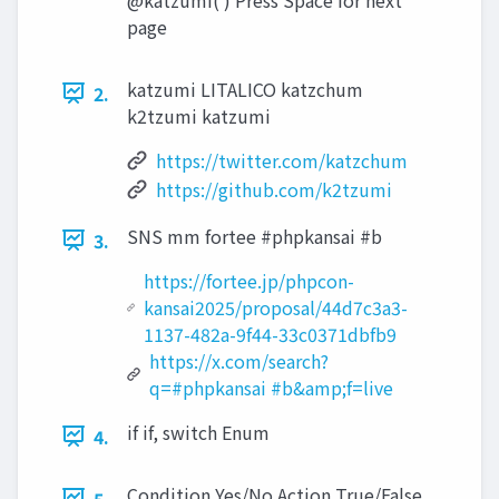
page
katzumi LITALICO katzchum
2.
k2tzumi katzumi
https://twitter.com/katzchum
https://github.com/k2tzumi
SNS mm fortee #phpkansai #b
3.
https://fortee.jp/phpcon-
kansai2025/proposal/44d7c3a3-
1137-482a-9f44-33c0371dbfb9
https://x.com/search?
q=#phpkansai #b&amp;f=live
if if, switch Enum
4.
Condition Yes/No Action True/False
5.