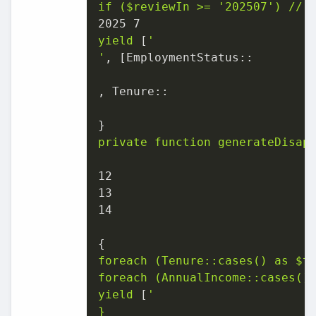
if
($reviewIn
>=
'202507'
)
//
2025 
7
yield
 [
'

'
, [
EmploymentStatus::
, 
Tenure::
private
function
generateDisap
12
13
14
foreach
(Tenure::cases()
as
$t
foreach
(AnnualIncome::cases()
yield
 [
'

}
