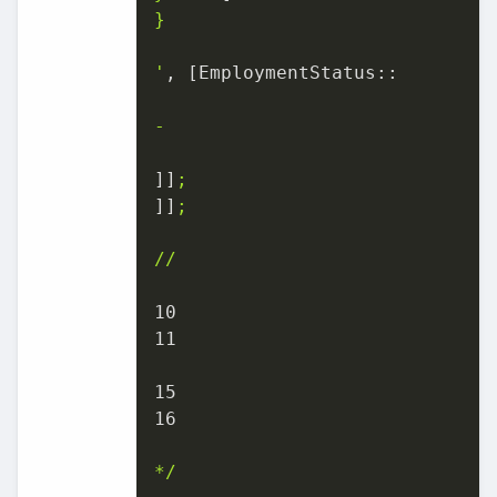
}

'
, [
EmploymentStatus::
-
]]
;
]]
;
//
10
11
15
16
*/