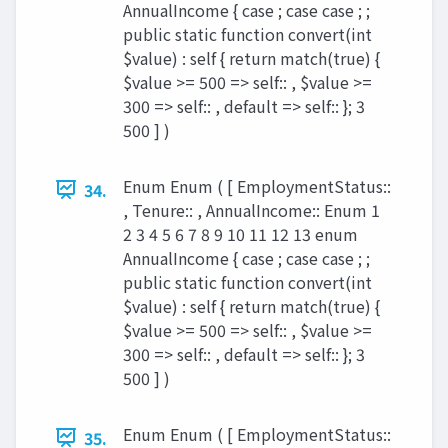
AnnualIncome { case ; case case ; ;
public static function convert(int
$value) : self { return match(true) {
$value >= 500 => self:: , $value >=
300 => self:: , default => self:: }; 3
500 ] )
Enum Enum ( [ EmploymentStatus::
34.
, Tenure:: , AnnualIncome:: Enum 1
2 3 4 5 6 7 8 9 10 11 12 13 enum
AnnualIncome { case ; case case ; ;
public static function convert(int
$value) : self { return match(true) {
$value >= 500 => self:: , $value >=
300 => self:: , default => self:: }; 3
500 ] )
Enum Enum ( [ EmploymentStatus::
35.