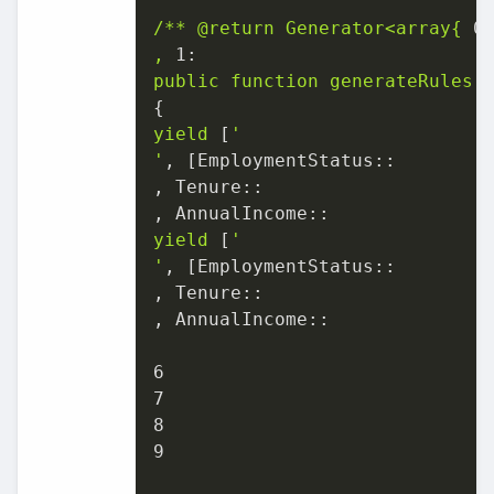
/**
@return
Generator<array{
0
,
1:
public
function
generateRules(
yield
 [
'

'
, [
EmploymentStatus::
, 
Tenure::
, 
AnnualIncome::
yield
 [
'

'
, [
EmploymentStatus::
, 
Tenure::
, 
AnnualIncome::
6
7
8
9