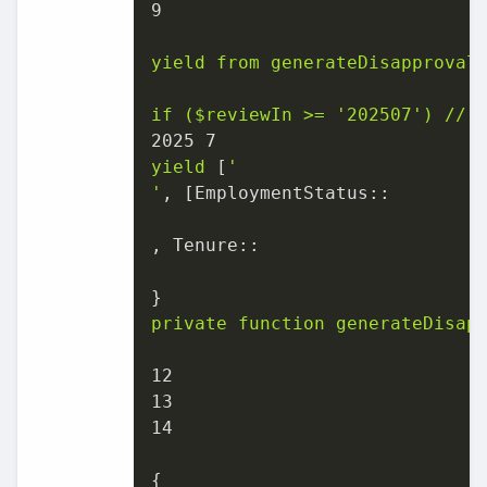
9
yield
from
generateDisapproval
if
($reviewIn
>=
'202507'
)
//
2025 
7
yield
 [
'

'
, [
EmploymentStatus::
, 
Tenure::
private
function
generateDisap
12
13
14