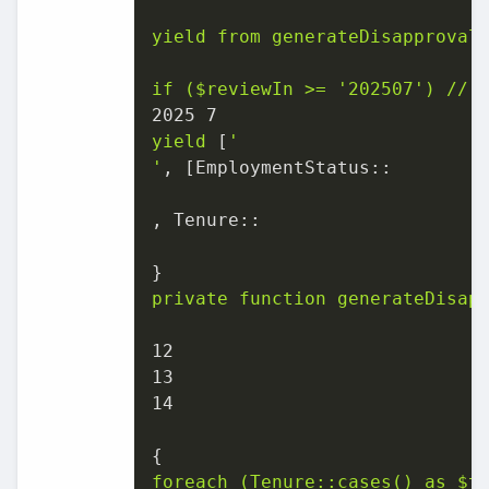
yield
from
generateDisapproval
if
($reviewIn
>=
'202507'
)
//
2025 
7
yield
 [
'

'
, [
EmploymentStatus::
, 
Tenure::
private
function
generateDisap
12
13
14
foreach
(Tenure::cases()
as
$t