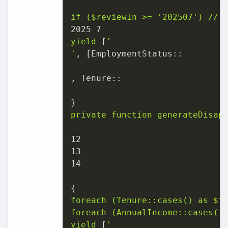
if
($reviewIn
>=
'202507'
)
//
2025 
7
yield
 [
'

'
, [
EmploymentStatus::
, 
Tenure::
private
function
generateDisap
12
13
14
foreach
(Tenure::cases()
as
$t
foreach
(AnnualIncome::cases()
yield
 [
'
