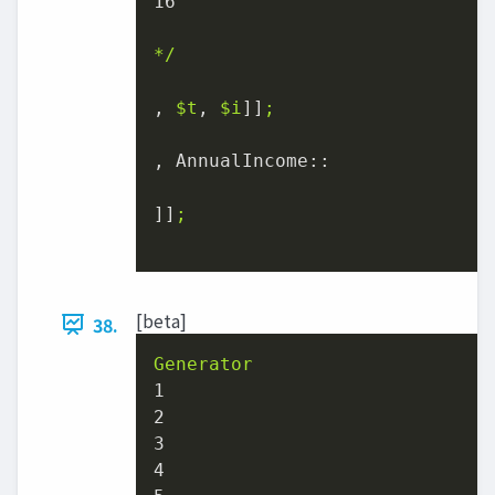
16
*/
, 
$t
, 
$i
]]
;
, 
AnnualIncome::
]]
;
[beta]
38.
Generator
1
2
3
4