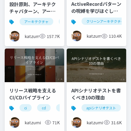
ActiveRecordパターン
設計原則、アーキテク
の呪縛を学びほぐして
チャパターン、アーキ
挑むクリーンアーキテ
テクチャスタイルの違
クリーンアーキテクチャ
アーキテクチャ
設計原則
クチャへの入り口
いって何？いつどう向
き合ったらいいの？を
katzumi
110.4K
katzumi
157.7K
考えてみる
リリース戦略を支える
APIシナリオテストを書
CI/CDパイプライン
くべき10の理由
ci
cd
test
apiシナリオテスト
katzumi
71K
katzumi
31.6K