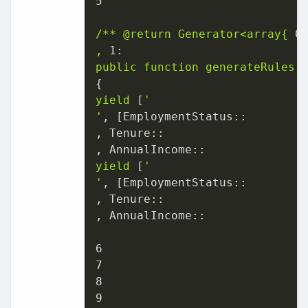
5
/**
@return
Generator<array{
0
,
1:
public
function
generateRules(
yield
 [
'

'
, [
EmploymentStatus::
, 
Tenure::
, 
AnnualIncome::
yield
 [
'

'
, [
EmploymentStatus::
, 
Tenure::
, 
AnnualIncome::
6
7
8
9