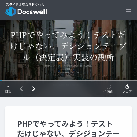
Ope
PHPでやってみよう！テスト
だけじゃない、デシジョンテー