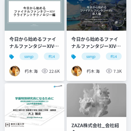
今日から始めるファイ
今日から始めるファイ
ナルファンタジーXIV ~
ナルファンタジーXIV -
クライアントテクノロ
導入編
ssmjp
ff14
ゲーム開発
ssmjp
ff14
ジー編
朽木 海
22.6K
朽木 海
7.3K
ZAZA株式会社_会社紹