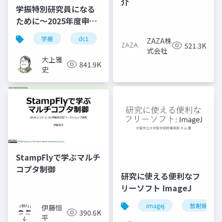
介
学振特別研究員になる
ために～2025年度申請
版
学振
dc1
dc2
jsps
pd
ZAZA株
521.3K
式会社
大上雅
841.9K
史
StampFlyで学ぶマルチ
コプタ制御
研究に使える便利なフ
リーソフト ImageJ
imagej
放射線技師
伊藤恒
390.6K
平