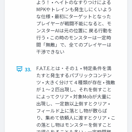
よう！ • ヘイトのなすりつけによる
MPKやトレインも発生しにくいよう
な仕様 • 最初にターゲットとなった
プレイヤーが戦闘不能になると、モ
ンスターAIは元の位置に 戻る行動を
行う • この時のモンスターは一定時
間「無敵」で、全てのプレイヤーは
干渉できない
F.A.T.E.とは・その１ • 特定条件を満
33.
たすと発生するパブリックコンテン
ツ • 大きく分けて４種類が存在 • 強敵
が１〜２匹出現し、それを倒すこと
によってクリア • 対象Mobが大量に
出現し、一定数以上倒すとクリア •
フィールド上に落とし物が散らば
り、集めて依頼人に渡すとクリア • こ
の落とし物はモンスターを倒すこと
で得られることも多い • 一定時間拠