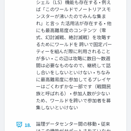
シェル（LS）機能も存在する • 例え
ば「このワールドでノートリアスモ
ンスターが沸いたのでみんな集ま
れ」と言っ た活用法が存在する • 他
にも最高難易度のコンテンツ（零
式、幻討滅戦、絶討滅戦）を攻略す
るためにワールドを 跨いで固定パー
ティーを組んだ際に利用されること
が多い • この辺は攻略に数日〜数週
間は必要なものなので、継続して話
し合いをしないといけない • ちなみ
に最高難易度に参加してるプレイヤ
ーはごくわずかな一部です（戦闘民
族と呼ばれる） • 参加人数が少ない
ため、ワールドを跨いで参加者を募
集しないといけない
論理データセンター間の移動 • 従来
18.
はこの機能がサポートされていなか