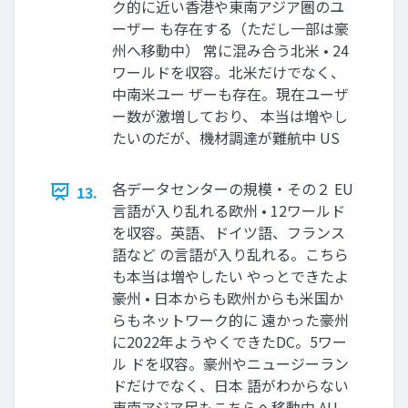
ク的に近い香港や東南アジア圏のユ
ーザー も存在する（ただし一部は豪
州へ移動中） 常に混み合う北米 • 24
ワールドを収容。北米だけでなく、
中南米ユー ザーも存在。現在ユーザ
ー数が激増しており、 本当は増やし
たいのだが、機材調達が難航中 US
各データセンターの規模・その２ EU
13.
言語が入り乱れる欧州 • 12ワールド
を収容。英語、ドイツ語、フランス
語など の言語が入り乱れる。こちら
も本当は増やしたい やっとできたよ
豪州 • 日本からも欧州からも米国か
らもネットワーク的に 遠かった豪州
に2022年ようやくできたDC。5ワー
ル ドを収容。豪州やニュージーラン
ドだけでなく、日本 語がわからない
東南アジア民もこちらへ移動中 AU