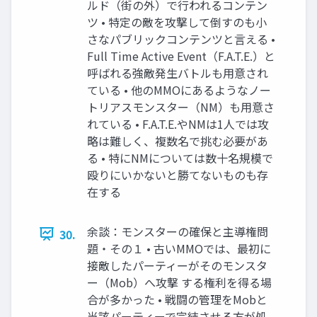
ルド（街の外）で行われるコンテン
ツ • 特定の敵を攻撃して倒すのも小
さなパブリックコンテンツと言える •
Full Time Active Event（F.A.T.E.）と
呼ばれる強敵発生バトルも用意され
ている • 他のMMOにあるようなノー
トリアスモンスター（NM）も用意さ
れている • F.A.T.E.やNMは1人では攻
略は難しく、複数名で挑む必要があ
る • 特にNMについては数十名規模で
殴りにいかないと勝てないものも存
在する
余談：モンスターの確保と主導権問
30.
題・その１ • 古いMMOでは、最初に
接敵したパーティーがそのモンスタ
ー（Mob）へ攻撃 する権利を得る場
合が多かった • 戦闘の管理をMobと
当該パーティーで完結させる方が処