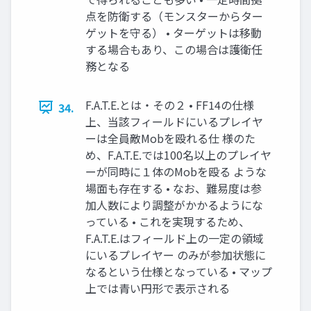
点を防衛する（モンスターからター
ゲットを守る） • ターゲットは移動
する場合もあり、この場合は護衛任
務となる
F.A.T.E.とは・その２ • FF14の仕様
34.
上、当該フィールドにいるプレイヤ
ーは全員敵Mobを殴れる仕 様のた
め、F.A.T.E.では100名以上のプレイヤ
ーが同時に１体のMobを殴る ような
場面も存在する • なお、難易度は参
加人数により調整がかかるようにな
っている • これを実現するため、
F.A.T.E.はフィールド上の一定の領域
にいるプレイヤー のみが参加状態に
なるという仕様となっている • マップ
上では青い円形で表示される