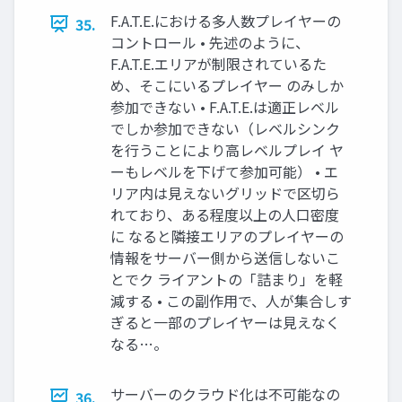
F.A.T.E.における多人数プレイヤーの
35.
コントロール • 先述のように、
F.A.T.E.エリアが制限されているた
め、そこにいるプレイヤー のみしか
参加できない • F.A.T.E.は適正レベル
でしか参加できない（レベルシンク
を行うことにより高レベルプレイ ヤ
ーもレベルを下げて参加可能） • エ
リア内は見えないグリッドで区切ら
れており、ある程度以上の人口密度
に なると隣接エリアのプレイヤーの
情報をサーバー側から送信しないこ
とでク ライアントの「詰まり」を軽
減する • この副作用で、人が集合しす
ぎると一部のプレイヤーは見えなく
なる…。
サーバーのクラウド化は不可能なの
36.