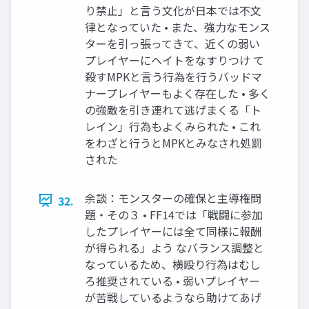
り禁止」と言う文化が日本では不文
律となっていた • また、強力なモンス
ターを引っ張ってきて、近くの弱い
プレイヤーにヘイトをなすりつけ て
殺すMPKと言う行為を行うバッドマ
ナープレイヤーもよく存在した • 多く
の強敵を引き連れて逃げまくる「ト
レイン」行為もよくみられた • これ
をわざと行うとMPKとみなされ処罰
された
余談：モンスターの確保と主導権問
32.
題・その３ • FF14では「戦闘に参加
したプレイヤーには全て同様に報酬
が得られる」よう なバランス調整と
なっているため、横殴り行為はむし
ろ推奨されている • 弱いプレイヤー
が苦戦しているようなら助けてあげ