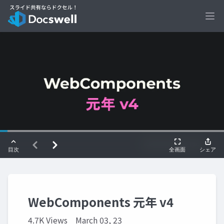
Ope
WebComponents 元年 v4
4.7K Views
March 03, 23