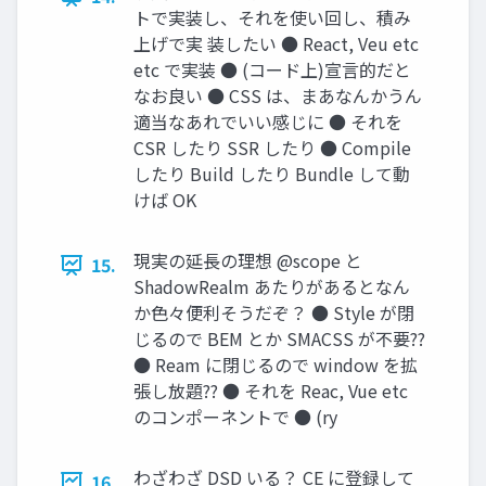
トで実装し、それを使い回し、積み
上げで実 装したい ● React, Veu etc
etc で実装 ● (コード上)宣言的だと
なお良い ● CSS は、まあなんかうん
適当なあれでいい感じに ● それを
CSR したり SSR したり ● Compile
したり Build したり Bundle して動
けば OK
現実の延長の理想 @scope と
15.
ShadowRealm あたりがあるとなん
か色々便利そうだぞ？ ● Style が閉
じるので BEM とか SMACSS が不要??
● Ream に閉じるので window を拡
張し放題?? ● それを Reac, Vue etc
のコンポーネントで ● (ry
わざわざ DSD いる？ CE に登録して
16.