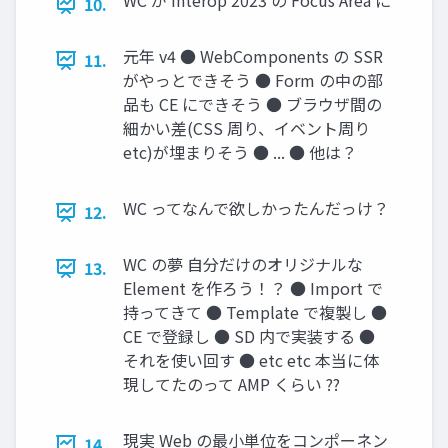
WC が Interop 2023 の Focus Area に
10.
元年 v4 ● WebComponents の SSR
11.
がやっとできそう ● Form の中の部
品も CE にできそう ● ブラウザ間の
細かい差(CSS 周り、イベント周り
etc)が埋まりそう ● ... ● 他は？
WC ってなんで欲しかったんだっけ？
12.
WC の夢 自分だけのオリジナルな
13.
Element を作ろう！？ ● Import で
持ってきて ● Template で複製し ●
CE で登録し ● SD 内で実装する ●
それを使い回す ● etc etc 本当に体
現してたのって AMP くらい ??
現実 Web の最小単位をコンポーネン
14.