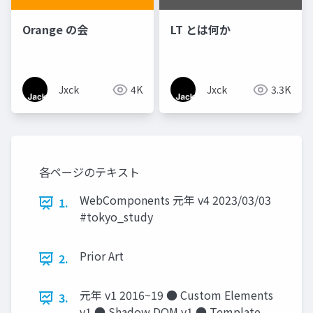
Orange の会
LT とは何か
Jxck
4K
Jxck
3.3K
各ページのテキスト
WebComponents 元年 v4 2023/03/03
1.
#tokyo_study
Prior Art
2.
元年 v1 2016~19 ● Custom Elements
3.
v1 ● Shadow DOM v1 ● Template