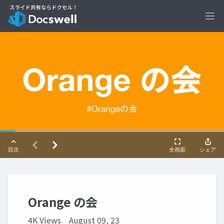
Ope
Orange の会
4K Views
August 09, 23