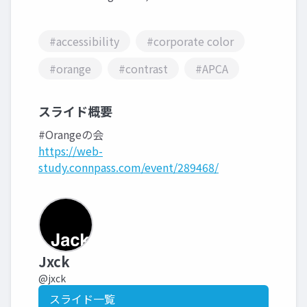
#accessibility
#corporate color
#orange
#contrast
#APCA
スライド概要
#Orangeの会
https://web-
study.connpass.com/event/289468/
Jxck
@jxck
スライド一覧