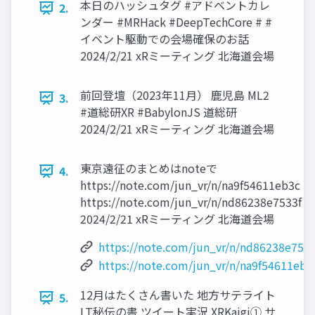
本日のハッシュタグ #アドベントカレ
2.
ンダー #MRHack #DeepTechCore # #
イベント駆動での会場確保のお話
2024/2/21 xRミーティング 北海道会場
前回登壇（2023年11月） 鹿児島 ML2
3.
#道総研XR #BabylonJS 道総研
2024/2/21 xRミーティング 北海道会場
東京遠征のまとめはnoteで
4.
https://note.com/jun_vr/n/na9f54611eb3c
https://note.com/jun_vr/n/nd86238e7533f
2024/2/21 xRミーティング 北海道会場
https://note.com/jun_vr/n/nd86238e7533
https://note.com/jun_vr/n/na9f54611eb3
12月はたくさん書いた 地方サテライト
5.
LT秘伝の書 ツイート実況 XRKaigi① サ