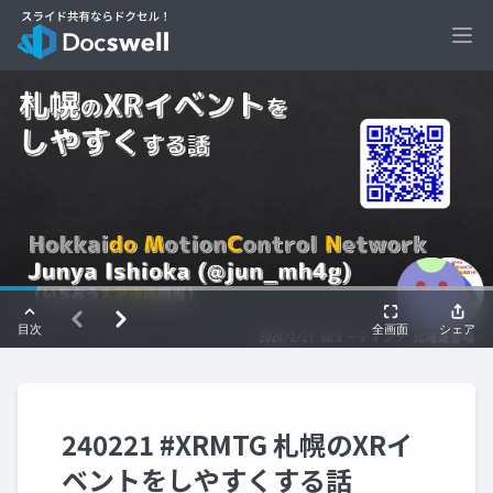
Ope
240221 #XRMTG 札幌のXRイ
ベントをしやすくする話