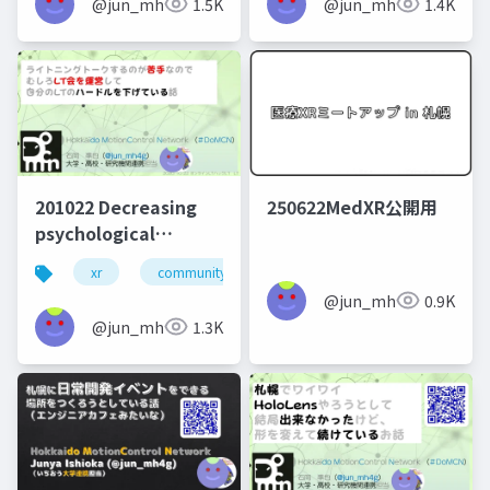
@jun_mh4g
1.5K
@jun_mh4g
1.4K
201022 Decreasing
250622MedXR公開用
psychological
difficulty of short
xr
community design
presentation by
@jun_mh4g
0.9K
joining organizing
@jun_mh4g
1.3K
member of online
seminar