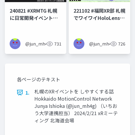
240821 #XRMTG 札幌
221102 #福岡XR部 札幌
に日常開発イベントを
でワイワイHoloLensや
できる場所をつくろう
ろうとして結局できな
としている話
かったけど形を変えて
続けている話
@jun_mh4g
731
@jun_mh4g
726
各ページのテキスト
札幌のXRイベントを しやすくする話
1.
Hokkaido MotionControl Network
Junya Ishioka (@jun_mh4g) （いちお
う大学連携担当） 2024/2/21 xRミーテ
ィング 北海道会場