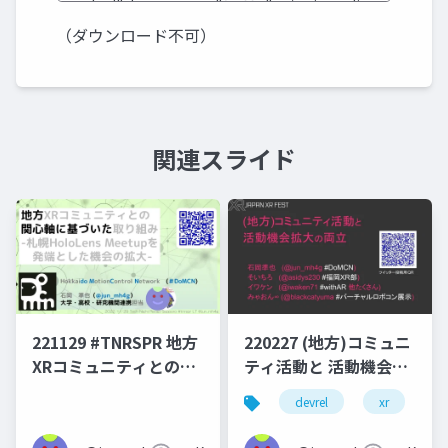
（ダウンロード不可）
関連スライド
221129 #TNRSPR 地方
220227 (地方)コミュニ
XRコミュニティとの関
ティ活動と 活動機会拡
心軸に基づいた取り組
大の両立
devrel
xr
v
み