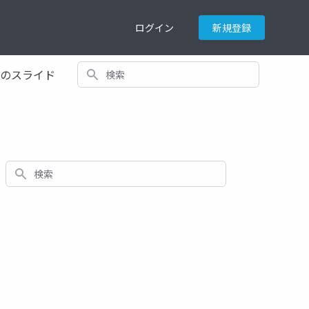
ログイン
新規登録
検索
てのスライド
検索