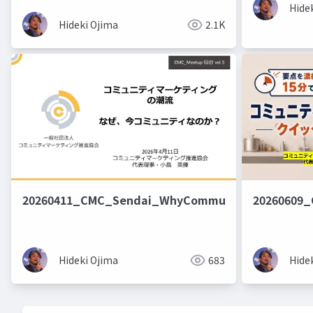
Hide
Hideki Ojima
2.1K
20260411_CMC_Sendai_WhyCommunity
20260609
Hideki Ojima
683
Hide