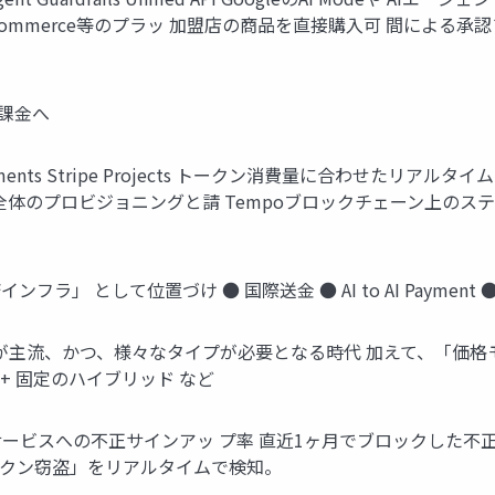
ooCommerce等のプラッ 加盟店の商品を直接購入可 間による
量課金へ
ayments Stripe Projects トークン消費量に合わせたリ
ック全体のプロビジョニングと請 Tempoブロックチェーン上の
決済インフラ」 として位置づけ ● 国際送金 ● AI to AI Payment ● 
「重量課金」 が主流、かつ、様々なタイプが必要となる時代 加えて、
従量 + 固定のハイブリッド など
.3M AIサービスへの不正サインアッ プ率 直近1ヶ月でブロックし
ークン窃盗」をリアルタイムで検知。