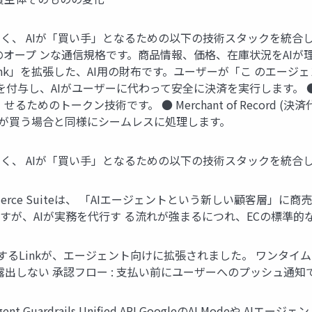
ではなく、 AIが「買い手」となるための以下の技術スタックを統合したもの ● Ag
オープ ンな通信規格です。商品情報、価格、在庫状況をAIが理
保存機能「Link」を拡張した、AI用の財布です。ユーザーが「こ 
を付与し、AIがユーザーに代わって安全に決済を実行します。 ● Shar
めのトークン技術です。 ● Merchant of Record (決
）を人間が買う場合と同様にシームレスに処理します。
一の製品ではなく、 AIが「買い手」となるための以下の技術スタックを統合
entic Commerce Suiteは、 「AIエージェントという新しい
すが、AIが実務を代行す る流れが強まるにつれ、ECの標準
2億5千万人が利用するLinkが、エージェント向けに拡張されました。 ワ
露出しない 承認フロー : 支払い前にユーザーへのプッシュ通知
gent Guardrails Unified API GoogleのAI Modeや AIエ