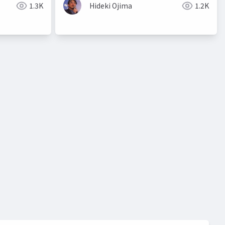
1.3K
Hideki Ojima
1.2K