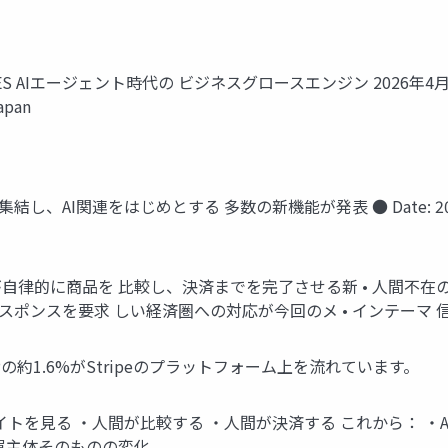
P_STRIPES AIエージェント時代の ビジネスグロースエンジン 2026年
apan
、AI関連をはじめとする 多数の新機能が発表 ● Date: 2026/4/29 - 
ェントが自律的に商品を 比較し、決済までを完了させる新 • 人間不在の決
スポンスを要求 しい経済圏への対応が今回のメ • インテーマ 信
GDPの約1.6%がStripeのプラットフォーム上を流れています。
サイトを見る ・人間が比較する ・人間が決済する これから： ・AI Agen
買主体そのものの変化