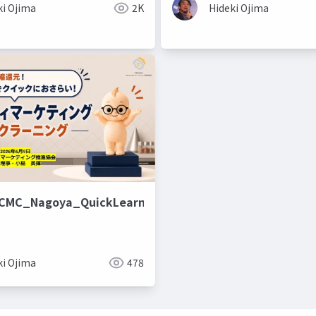
ki Ojima
2K
Hideki Ojima
_CMC_Nagoya_QuickLearning
ki Ojima
478