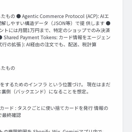
entic Commerce Protocol (ACP): AIエ
解しやすい構造データ（JSON等）で提 供します ●
のエージェントには月間1万円まで、特定のショップでのみ決済
ed Payment Tokens: カード情報をエージェン
済代行の拡張 ): AI経由の注文でも、配送、税計算
したもの
顧客層」に商売をするためのインフラ という位置づけ。 現在はまだ
的な裏側（バックエンド）になることを想定。
ンタイムカード : タスクごとに使い捨てカードを発行 情報の
で最終確認
ージェントの権限範囲を Shopify, Wix, Geminiアプリ内で、