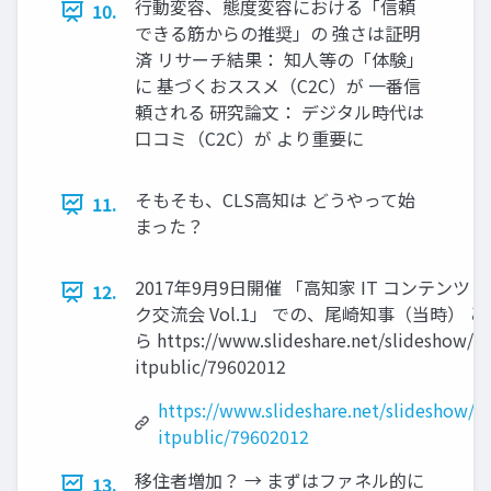
行動変容、態度変容における「信頼
10.
できる筋からの推奨」の 強さは証明
済 リサーチ結果： 知人等の「体験」
に 基づくおススメ（C2C）が 一番信
頼される 研究論文： デジタル時代は
口コミ（C2C）が より重要に
そもそも、CLS高知は どうやって始
11.
まった？
2017年9月9日開催 「高知家 IT コンテンツ
12.
ク交流会 Vol.1」 での、尾崎知事（当時） 
ら https://www.slideshare.net/slideshow/ 
itpublic/79602012
https://www.slideshare.net/slideshow/2
itpublic/79602012
移住者増加？ → まずはファネル的に
13.