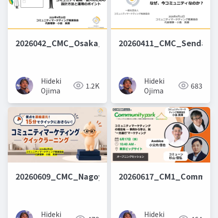
2026042_CMC_Osaka_Osarai
20260411_CMC_Sendai_
Hideki
Hideki
1.2K
683
Ojima
Ojima
20260609_CMC_Nagoya_QuickLearning
20260617_CM1_Communi
Hideki
Hideki