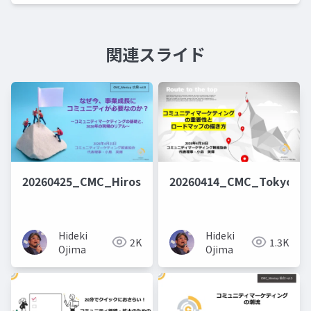
関連スライド
20260425_CMC_Hiroshima_WhyCommunity_Publis
20260414_CMC_Tokyo_R
Hideki
Hideki
2K
1.3K
Ojima
Ojima