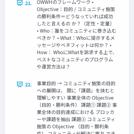
OWWHのフレームワーク •
21.
Objective：目的 / コミュニティ施策
の勝利条件＝どうなっていれば成功
したと言えるの か？（定性・定量）
• Who：誰をコミュニティに巻き込む
べきか？ • What：Whoに提示するメ
ッセージやベネフィットは何か？ •
How： WhoにWhatを訴求する上で、
ベストなコミュニティのプログラム
や運営方法は？
事業目的 → コミュニティ施策の目的
22.
への展開は、 間に「課題」を挟むと
理解しやすい 事業全体の Objective
（目的・勝利条件） 課題① 課題② 事
業全体の目的達成における ブロッカ
ーや課題を抽出 課題③ コミュニティ
施策の Objective （目的・勝利条
件） コミュニティが解決に寄与 でき