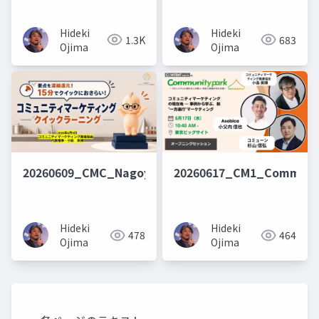
Hideki
Hideki
1.3K
683
Ojima
Ojima
20260609_CMC_Nagoya_QuickLearning
20260617_CM1_Communi
Hideki
Hideki
478
464
Ojima
Ojima