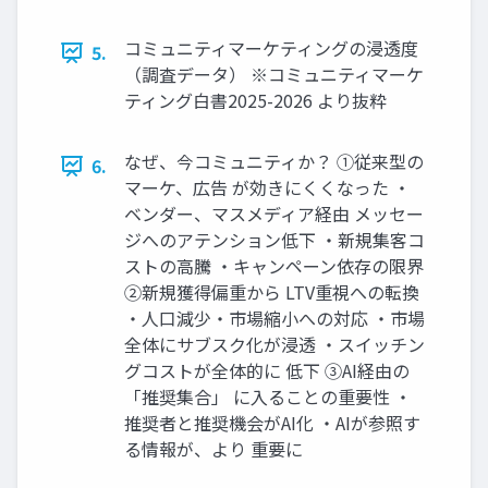
コミュニティマーケティングの浸透度
5.
（調査データ） ※コミュニティマーケ
ティング白書2025-2026 より抜粋
なぜ、今コミュニティか？ ①従来型の
6.
マーケ、広告 が効きにくくなった ・
ベンダー、マスメディア経由 メッセー
ジへのアテンション低下 ・新規集客コ
ストの高騰 ・キャンペーン依存の限界
②新規獲得偏重から LTV重視への転換
・人口減少・市場縮小への対応 ・市場
全体にサブスク化が浸透 ・スイッチン
グコストが全体的に 低下 ③AI経由の
「推奨集合」 に入ることの重要性 ・
推奨者と推奨機会がAI化 ・AIが参照す
る情報が、より 重要に