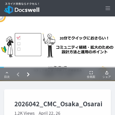
Ope
2026042_CMC_Osaka_Osarai
1.2K Views
April 22, 26