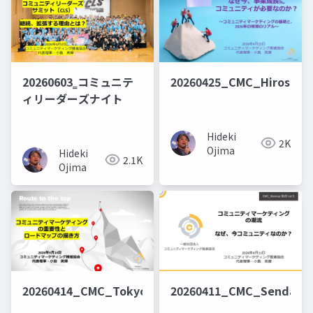
20260603‗コミュニテ
20260425_CMC_Hiroshi
ィリーダーズナイト
Hideki
2K
Ojima
Hideki
2.1K
Ojima
20260414_CMC_Tokyo_Roadmap
20260411_CMC_Sendai_