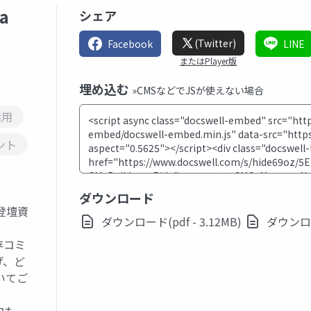
a
シェア
(Twitter)
Facebook
LINE
またはPlayer版
埋め込む
»CMSなどでJSが使えない場合
活用
ント
ダウンロード
の登壇資
ダウンロード(pdf - 3.12MB)
ダウンロード
存コミ
げ、ど
いてご