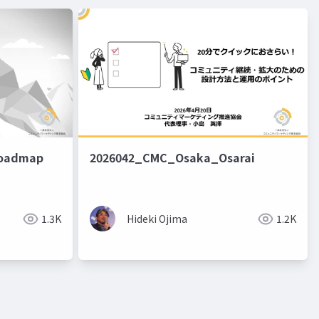
oadmap
2026042_CMC_Osaka_Osarai
1.3K
Hideki Ojima
1.2K