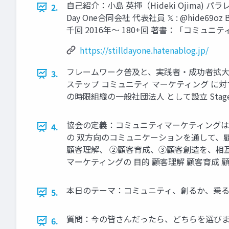
自己紹介：小島 英揮（Hideki Ojima)
2.
Day One合同会社 代表社員 𝕏 : @hide69o
千回 2016年～ 180+回 著書：「コミュニティ
https://stilldayone.hatenablog.jp/
フレームワーク普及と、実践者・成功者拡大を目
3.
ステップ コミュニティ マーケティング に対
の時限組織の一般社団法人 として設立 Stag
協会の定義：コミュニティマーケティングは
4.
の 双方向のコミュニケーションを通して、
顧客理解、 ②顧客育成、③顧客創造を、相
マーケティングの 目的 顧客理解 顧客育成 
本日のテーマ：コミュニティ、創るか、乗る
5.
質問：今の皆さんだったら、どちらを選びま
6.