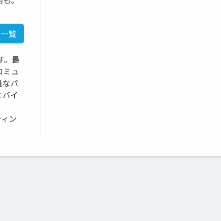
内も。
ド一覧
す。最
コミュ
員なパ
とバイ
ティン