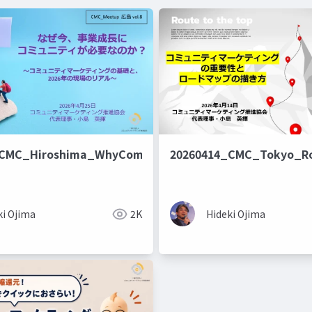
_CMC_Hiroshima_WhyCommunity_Publish
20260414_CMC_Tokyo_R
ki Ojima
2K
Hideki Ojima