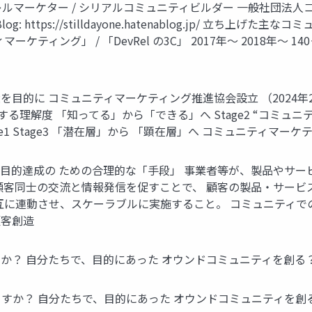
 パラレルマーケター / シリアルコミュニティビルダー 一般社団法人
z Blog: https://stilldayone.hatenablog.jp/ 立
マーケティング」 / 「DevRel の3C」 2017年～ 2018年～ 
的に コミュニティマーケティング推進協会設立 （2024年2月
する理解度 「知ってる」から「できる」へ Stage2 “コミュニ
e1 Stage3 「潜在層」から 「顕在層」へ コミュニティマ
目的達成の ための合理的な「手段」 事業者等が、製品やサー
顧客同士の交流と情報発信を促すことで、 顧客の製品・サービ
互に連動させ、スケーラブルに実施すること。 コミュニティでの
顧客創造
か？ 自分たちで、目的にあった オウンドコミュニティを創る？
すか？ 自分たちで、目的にあった オウンドコミュニティを創る