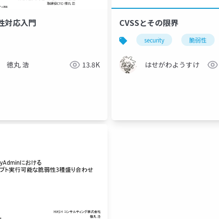
性対応入門
CVSSとその限界
security
脆弱性
徳丸 浩
13.8K
はせがわようすけ