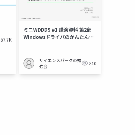
ミニWDDDS #1 講演資料 第2部
Windowsドライバのかんたん脆
87.7K
弱性診断
サイエンスパークの勉
810
強会