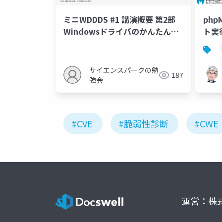
ミニWDDDS #1 講演概要 第2部
ph
Windowsドライバのかんたん脆
ト実
弱性診断
せ
サイエンスパークの勉
187
強会
#CVE
#脆弱性診断
#CWE
運営：株