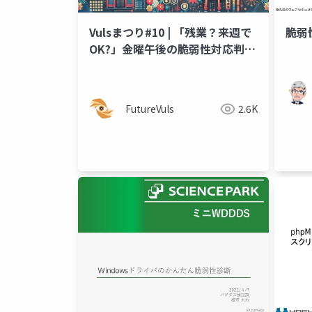
Vulsまつり#10 | 「残業？来週で
脆弱
OK?」金曜午後の脆弱性対応判断
に使えるSSVCのデモ
FutureVuls
2.6K