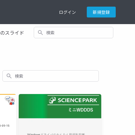
ログイン
新規登録
検索
てのスライド
検索