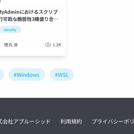
pMyAdminにおけるスクリプ
行可能な脆弱性3種盛り合わ
security
徳丸 浩
1.3K
#Windows
#WSL
式会社アプルーシッド
利用規約
プライバシーポ