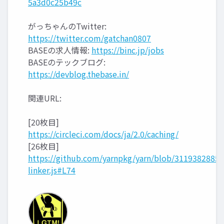
5a3d0c25b49c
がっちゃんのTwitter:
https://twitter.com/gatchan0807
BASEの求人情報:
https://binc.jp/jobs
BASEのテックブログ:
https://devblog.thebase.in/
関連URL:
[20枚目]
https://circleci.com/docs/ja/2.0/caching/
[26枚目]
https://github.com/yarnpkg/yarn/blob/311938288
linker.js#L74