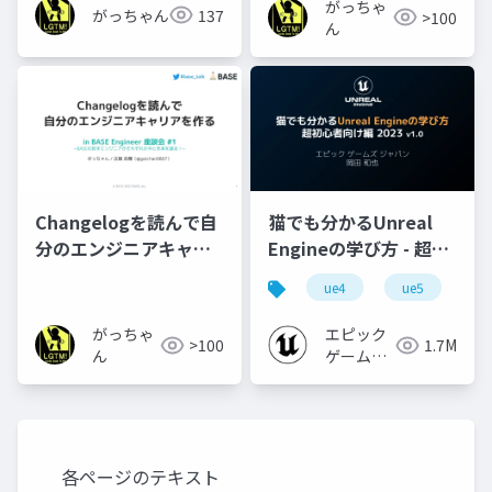
がっちゃ
がっちゃん
137
>100
ん
Changelogを読んで自
猫でも分かるUnreal
分のエンジニアキャリ
Engineの学び方 - 超初
アを作る
心者向け編 - 2023 v1.0
ue4
ue5
u
がっちゃ
エピック
>100
1.7M
ん
ゲームズ
ジャパン
各ページのテキスト