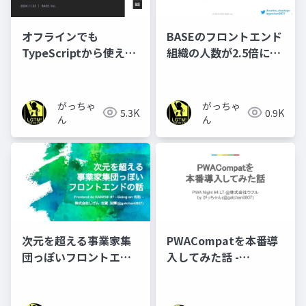
オフラインでも
BASEのフロントエンド
TypeScriptから使える
組織の人数が2.5倍にな
AI ~ Chromeに搭載さ
って起きた変化
れるGemini Nanoとは
~
がっちゃ
がっちゃ
5.3K
0.9K
ん
ん
次元を超える事業家集
PWACompatを本番導
団っぽいフロントエン
入してみた話 -
ドの話
PWANight #4 LT