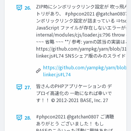
ZIP時にシンボリックリンク設定が 吹っ飛んでパ
26.
トリがあり、 #phpcon2021 @gatchan0
ンボリックリンク設定が詰まっている ⇒ts
JavaScript ファイルが存在しないエラーが発生する f
internal/modules/cjs/loader.js:796 throw err;
~~~ 省略 ~~~ **/ 参考: yarnの該当の実装は
https://github.com/yarnpkg/yarn/blob/3
linker.js#L74 SNSシェア版のみのスライド © 201
https://github.com/yarnpkg/yarn/blob
linker.js#L74
皆さんのPHPアプリケーションの デ
27.
プロイ高速化の 一助になれば幸いで
す！！ © 2012-2021 BASE, Inc. 27
#phpcon2021 @gatchan0807 ご清聴
28.
ありがとう ございました！ もし
BASEのこういった活動に興味あれば