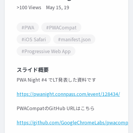
>100 Views
May 15, 19
#PWA
#PWACompat
#iOS Safari
#manifest.json
#Progressive Web App
スライド概要
PWA Night #4 でLT発表した資料です
https://pwanight.connpass.com/event/128434/
PWACompatのGitHub URLはこちら
https://github.com/GoogleChromeLabs/pwacompat