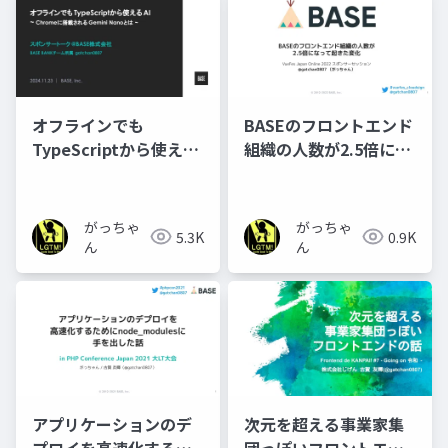
オフラインでも
BASEのフロントエンド
TypeScriptから使える
組織の人数が2.5倍にな
AI ~ Chromeに搭載さ
って起きた変化
れるGemini Nanoとは
~
がっちゃ
がっちゃ
5.3K
0.9K
ん
ん
アプリケーションのデ
次元を超える事業家集
プロイを高速化するた
団っぽいフロントエン