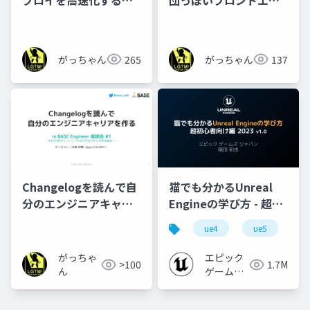
めにnode_modulesに
ドの話
手を出した話
がっちゃん
265
がっちゃん
137
Changelogを読んで自
猫でも分かるUnreal
分のエンジニアキャリ
Engineの学び方 - 超初
アを作る
心者向け編 - 2023 v1.0
ue4
ue5
u
がっちゃ
エピック
>100
1.7M
ん
ゲームズ
ジャパン