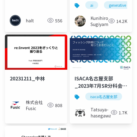
考える
ai
generative ai
Kunihiro
halt
556
14.2K
Sugiyama
20231211_中林
ISACA名古屋支部
_2023年7月SR分科会_
フィッシング詐欺
isaca名古屋支部
s
株式会社
808
Fusic
Tatsuya-
1.7K
hasegawa