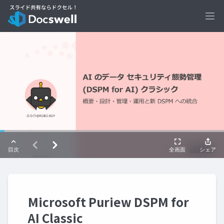
Ope
Microsoft Puriew DSPM for
AI Classic