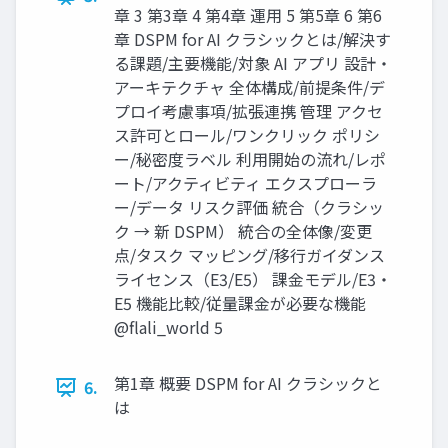
章 3 第3章 4 第4章 運用 5 第5章 6 第6
章 DSPM for AI クラシックとは/解決す
る課題/主要機能/対象 AI アプリ 設計・
アーキテクチャ 全体構成/前提条件/デ
プロイ考慮事項/拡張連携 管理 アクセ
ス許可とロール/ワンクリック ポリシ
ー/秘密度ラベル 利用開始の流れ/レポ
ート/アクティビティ エクスプローラ
ー/データ リスク評価 統合（クラシッ
ク → 新 DSPM） 統合の全体像/変更
点/タスク マッピング/移行ガイダンス
ライセンス（E3/E5） 課金モデル/E3・
E5 機能比較/従量課金が必要な機能
@flali_world 5
第1章 概要 DSPM for AI クラシックと
6.
は