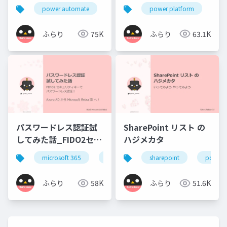
った話
power automate
exchange online
power platform
power platfo
da
ふらり
75K
ふらり
63.1K
パスワードレス認証試
SharePoint リスト の
してみた話_FIDO2セキ
ハジメカタ
ュリティキーでパスワ
microsoft 365
microsoft entra
sharepoint
azure ad
power 
ードレス認証
ふらり
58K
ふらり
51.6K