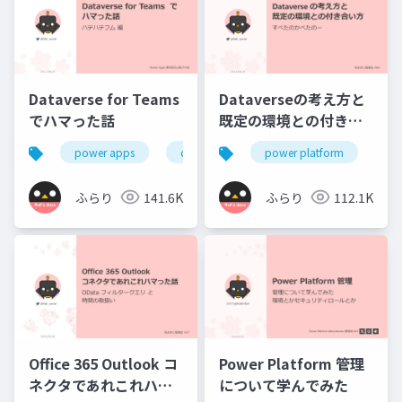
Dataverse for Teams
Dataverseの考え方と
でハマった話
既定の環境との付き合
い方
power apps
dataverse for teams
power platform
power platform
po
ふらり
141.6K
ふらり
112.1K
Office 365 Outlook コ
Power Platform 管理
ネクタであれこれハマ
について学んでみた