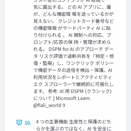
気に露出する。 どの AI アプリに、誰
が、どんな機密情 報を送っているかが
見えない。 クレジットカード番号など
の機密情報 がサードパーティ AI に貼
り付けられる 。 AI 規制への対応、プ
ロンプト/応答の保 持・管理が求めら
れる。 DSPM for AI のアプローチ デー
タ リスク評価で過剰共有を「特定・修
復・監視」し、ワンクリック ポリシー
で機密データの送信を検出・保護。AI
利用状況をレポートとアクティビティ
エク スプローラーで継続的に可視化し
ます。 参考: AI 用 DSPM (クラシック)
について | Microsoft Learn
@flali_world 9
4 つの主要機能 生産性と保護のどち
10.
らかを選ぶのではなく、AI を安全に