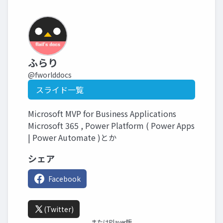
ふらり
@fworlddocs
スライド一覧
Microsoft MVP for Business Applications
Microsoft 365 , Power Platform ( Power Apps
| Power Automate )とか
シェア
Facebook
(Twitter)
またはPlayer版