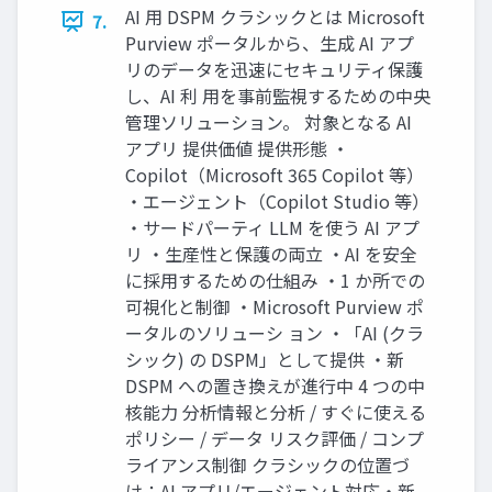
AI 用 DSPM クラシックとは Microsoft
7.
Purview ポータルから、生成 AI アプ
リのデータを迅速にセキュリティ保護
し、AI 利 用を事前監視するための中央
管理ソリューション。 対象となる AI
アプリ 提供価値 提供形態 ・
Copilot（Microsoft 365 Copilot 等）
・エージェント（Copilot Studio 等）
・サードパーティ LLM を使う AI アプ
リ ・生産性と保護の両立 ・AI を安全
に採用するための仕組み ・1 か所での
可視化と制御 ・Microsoft Purview ポ
ータルのソリューシ ョン ・「AI (クラ
シック) の DSPM」として提供 ・新
DSPM への置き換えが進行中 4 つの中
核能力 分析情報と分析 / すぐに使える
ポリシー / データ リスク評価 / コンプ
ライアンス制御 クラシックの位置づ
け：AI アプリ/エージェント対応・新