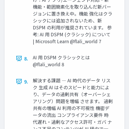
機能・範囲簡素化を取り込んだ新バー
ジョンに置き換え中。機能 強化はクラ
シックには追加されないため、新
DSPM の利用が推奨されています。 参
考: AI 用 DSPM (クラシック) について
| Microsoft Learn @flali_world 7
AI 用 DSPM クラシックとは
8.
@flali_world 8
解決する課題 ― AI 時代のデータ リス
9.
ク 生成 AI はそのスピードと能力によ
り、データの過剰共有（オーバーシェ
アリング）問題を増幅 させます。 過剰
共有の増幅 AI 利用の不可視性 機密デ
ータの流出 コンプライアンス要件 時
代遅れ・過剰なアクセス許可・ガバ ナ
ンス不足のコンテンツが AI 経由で一