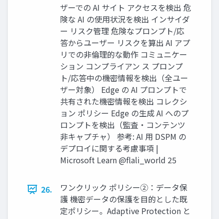
ザーでの AI サイト アクセスを検出 危
険な AI の使用状況を検出 インサイダ
ー リスク管理 危険なプロンプト/応
答からユーザー リスクを算出 AI アプ
リでの非倫理的な動作 コミュニケー
ション コンプライアン ス プロンプ
ト/応答中の機密情報を検出（全ユー
ザー対象） Edge の AI プロンプトで
共有された機密情報を検出 コレクシ
ョン ポリシー Edge の生成 AI へのプ
ロンプトを検出（監査・コンテンツ
非キャプチャ） 参考: AI 用 DSPM の
デプロイに関する考慮事項 |
Microsoft Learn @flali_world 25
ワンクリック ポリシー②：データ保
26.
護 機密データの保護を目的とした既
定ポリシー。Adaptive Protection と