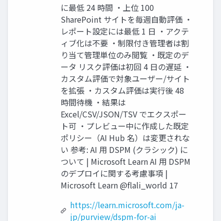
に最低 24 時間 ・上位 100
SharePoint サイトを毎週自動評価 ・
レポート設定には最低 1 日 ・アクテ
ィブ化は不要 ・制限付き管理者は割
り当て管理単位のみ閲覧 ・既定のデ
ータ リスク評価は初回 4 日の遅延 ・
カスタム評価で対象ユーザー/サイト
を拡張 ・カスタム評価は実行後 48
時間待機 ・結果は
Excel/CSV/JSON/TSV でエクスポー
ト可 ・プレビュー中に作成した既定
ポリシー（AI Hub 名）は変更されな
い 参考: AI 用 DSPM (クラシック) に
ついて | Microsoft Learn AI 用 DSPM
のデプロイに関する考慮事項 |
Microsoft Learn @flali_world 17
https://learn.microsoft.com/ja-
jp/purview/dspm-for-ai