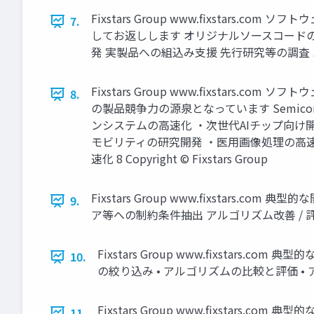
Fixstars Group www.fixsta
7.
してお返しします オリジナルソースコードの
発 実製品への組込み支援 先行研究等の調査 ハードウ
Fixstars Group www.fixst
8.
の製品競争力の源泉となっています Semicondu
ンシステムの高速化 ・次世代AIチップ向け開発環
モビリティの研究開発 ・医用画像処理の高速化
速化 8 Copyright © Fixstars Group
Fixstars Group www.fixstar
9.
ア等への制約条件抽出 アルゴリズム改善 / 評価 高速化 
Fixstars Group www.fixstar
10.
の絞り込み • アルゴリズムの比較と評価 • アルゴリ
Fixstars Group www.fixstar
11.