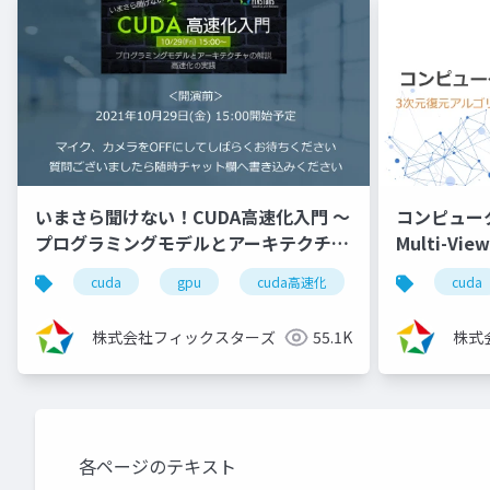
いまさら聞けない！CUDA高速化入門 ～
コンピュー
プログラミングモデルとアーキテクチャ
Multi-Vi
の解説、高速化の実践～
（2024/8/7
cuda
gpu
cuda高速化
高速化シリーズ
cuda
（2021/10/29）
株式会社フィックスターズ
55.1K
株式
各ページのテキスト