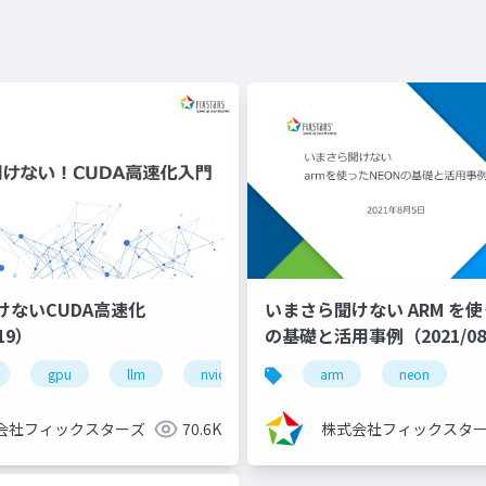
けないCUDA高速化
いまさら聞けない ARM を使
/19）
の基礎と活用事例（2021/08
ディープラーニング
gpu
llm
コンペ
nvidia
初心者
高速化
arm
kaggleスコアア
neon
会社フィックスターズ
70.6K
株式会社フィックスタ