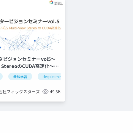
タビジョンセミナーvol5～
ew StereoのCUDA高速化～
)
機械学習
deeplearning
深層学習
visualslam
会社フィックスターズ
49.3K