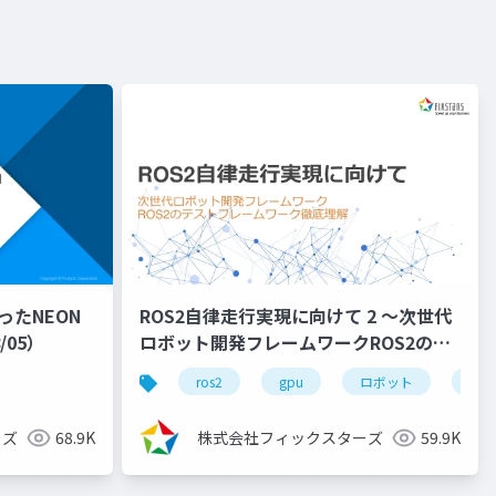
ったNEON
ROS2自律走行実現に向けて 2 ～次世代
/05）
ロボット開発フレームワークROS2のビ
ルドシステム徹底理解～
ップシリーズ
ros2
gpu
ロボット
自律
（2022/11/30）
ーズ
68.9K
株式会社フィックスターズ
59.9K