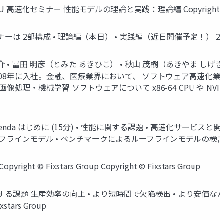
U / GPU 高速化セミナー 性能モデルの理論と実践：理論編 Copyright © Fixs
本ウェビナーは 2部構成 • 理論編（本日） • 実践編（近日開催予定！） 2 Copyr
.com 発表者紹介 • 冨田 明彦（とみた あきひこ） • 秋山 茂樹（あ
008年に入社。金融、医療業界において、 ソフトウェア高速化
理・機械学習 ソフトウェアについて x86-64 CPU や NVIDIA/
om 本日のAgenda はじめに (15分) • 性能に関する課題 • 高速化
ンモデル • ベンチマークによるルーフラインモデルの検証 Q&A / 告知 4
pyright © Fixstars Group Copyright © Fixstars Group
.com 性能に関する課題 生産効率の向上 • より短時間で欠陥検出 • よ
tars Group