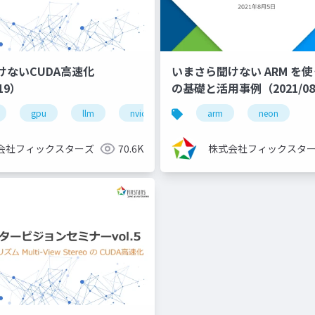
けないCUDA高速化
いまさら聞けない ARM を使
/19）
の基礎と活用事例（2021/08
ディープラーニング
gpu
llm
コンペ
nvidia
初心者
高速化
arm
kaggleスコアア
neon
会社フィックスターズ
70.6K
株式会社フィックスタ