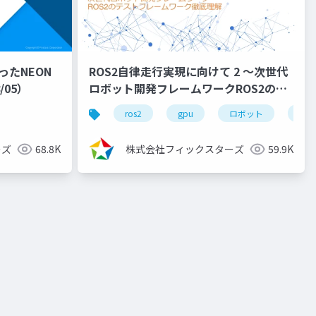
ったNEON
ROS2自律走行実現に向けて 2 ～次世代
/05）
ロボット開発フレームワークROS2のビ
ルドシステム徹底理解～
ップシリーズ
ros2
gpu
ロボット
自律
（2022/11/30）
ーズ
68.8K
株式会社フィックスターズ
59.9K