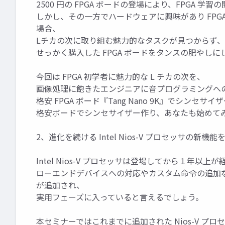
2500 円の FPGA ボードの登場により、FPGA
しかし、その一方でハードウェアに興味があり FPGA
場合、
Lチカの次に取り組む魅力的なタスクが見つからず、
せっかく購入した FPGA ボードをタンスの肥やし
今回は FPGA 初学者に魅力的な L チカの次を、
画像処理に飽きたエンジニアに音プログラミングへ
格安 FPGA ボード『Tang Nano 9K』でシンセ
格安ボードでシンセサイザー作り、あなたも始めて
2、進化を続ける Intel Nios-V プロセッサの新機能
Intel Nios-V プロセッサは登場してから１年以
ローエンドデバイスへの対応やカスタム命令の追加
が追加され、
実用フェーズに入っていると言えるでしょう。
本セミナーではこれまでに追加された Nios-V 