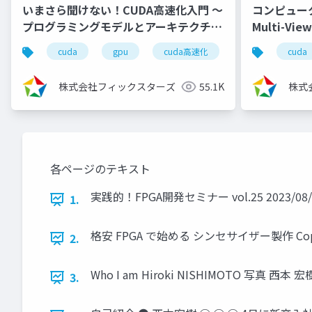
いまさら聞けない！CUDA高速化入門 ～
コンピュー
プログラミングモデルとアーキテクチャ
Multi-Vi
の解説、高速化の実践～
（2024/8/7
cuda
gpu
cuda高速化
高速化シリーズ
cuda
（2021/10/29）
株式会社フィックスターズ
55.1K
株式
各ページのテキスト
実践的！FPGA開発セミナー vol.25 2023/08/23 1
1.
格安 FPGA で始める シンセサイザー製作 Copyrigh
2.
Who I am Hiroki NISHIMOTO 写真 西本
3.