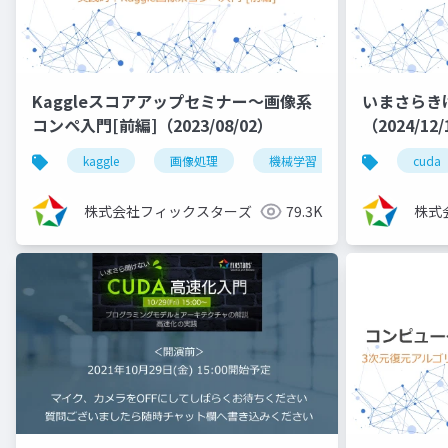
Kaggleスコアアップセミナー～画像系
いまさらき
コンペ入門[前編]（2023/08/02）
（2024/12
kaggle
画像処理
機械学習
深層学習
cuda
株式会社フィックスターズ
79.3K
株式