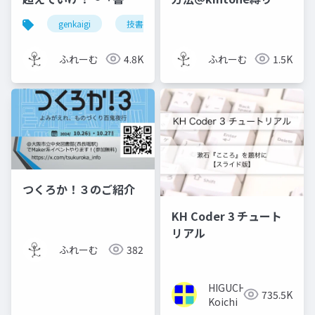
る」エンジニアには、
ライトニングトーク大
genkaigi
技書博
blooming camp
こうやってなりました
会(RPAコミュニテ
～
ィ)Vol1
ふれーむ
4.8K
ふれーむ
1.5K
つくろか！３のご紹介
KH Coder 3 チュート
リアル
ふれーむ
382
HIGUCHI
735.5K
Koichi