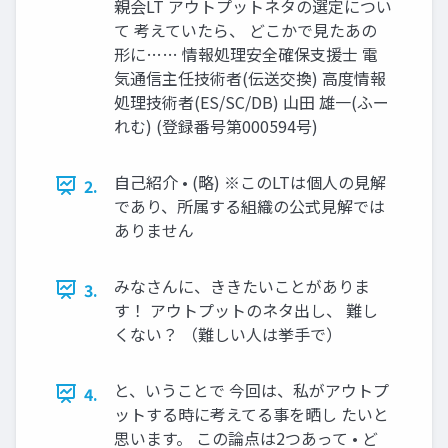
親会LT アウトプットネタの選定につい
て 考えていたら、 どこかで見たあの
形に…… 情報処理安全確保支援士 電
気通信主任技術者(伝送交換) 高度情報
処理技術者(ES/SC/DB) 山田 雄一(ふー
れむ) (登録番号第000594号)
自己紹介 • (略) ※このLTは個人の見解
2.
であり、所属する組織の公式見解では
ありません
みなさんに、ききたいことがありま
3.
す！ アウトプットのネタ出し、 難し
くない？ （難しい人は挙手で）
と、いうことで 今回は、私がアウトプ
4.
ットする時に考えてる事を晒し たいと
思います。 この論点は2つあって • ど