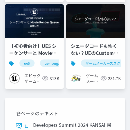
【初心者向け】UE5 シ
シェーダコードも怖く
ーケンサーと Movie
ない？UEのCustomノ
Render Queue の使い
ードで学ぶHLSL入門
ue5
ue-nongame
ゲームメーカーズスクラン
方【Cinematic Dive
2023】
エピック
ゲーム
313K
281.7K
ゲームズ
メーカ
ジャパン
ーズ
各ページのテキスト
Developers Summit 2024 KANSAI 懇
1.