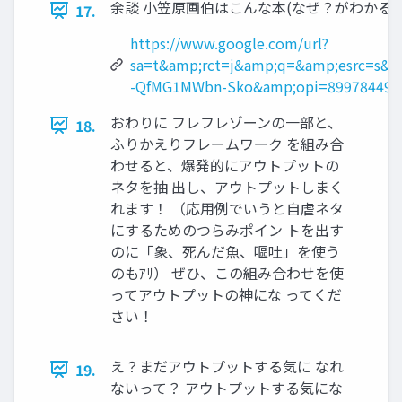
余談 小笠原画伯はこんな本(なぜ？がわかるデ
17.
https://www.google.com/url?
sa=t&amp;rct=j&amp;q=&amp;esrc=s&
-QfMG1MWbn-Sko&amp;opi=89978449
おわりに フレフレゾーンの一部と、
18.
ふりかえりフレームワーク を組み合
わせると、爆発的にアウトプットの
ネタを抽 出し、アウトプットしまく
れます！ （応用例でいうと自虐ネタ
にするためのつらみポイン トを出す
のに「象、死んだ魚、嘔吐」を使う
のもｱﾘ） ぜひ、この組み合わせを使
ってアウトプットの神にな ってくだ
さい！
え？まだアウトプットする気に なれ
19.
ないって？ アウトプットする気にな