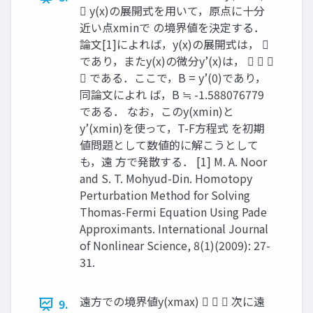
 y(x)の展開式を用いて，原点に十分
近い点xminで の境界値を決定する．
論文[1]によれば，y(x)の展開式は， 
であり，またy(x)の微分y’(x)は，   
 である．ここで，B = y’(0)であり，
同論文によれ ば，B ≒ -1.588076779
である． なお，このy(xmin)と
y’(xmin)を使って，T-F方程式 を初期
値問題として数値的に解こうとして
も，遠 方で発散する． [1] M. A. Noor
and S. T. Mohyud-Din. Homotopy
Perturbation Method for Solving
Thomas-Fermi Equation Using Pade
Approximants. International Journal
of Nonlinear Science, 8(1)(2009): 27-
31.
遠方での境界値y(xmax)    次に遠
9.