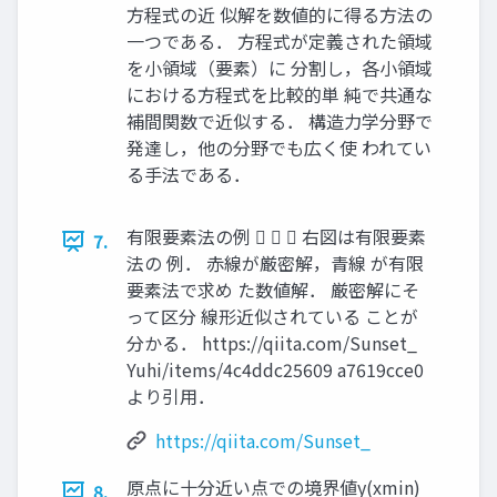
方程式の近 似解を数値的に得る方法の
一つである． 方程式が定義された領域
を小領域（要素）に 分割し，各小領域
における方程式を比較的単 純で共通な
補間関数で近似する． 構造力学分野で
発達し，他の分野でも広く使 われてい
る手法である．
有限要素法の例    右図は有限要素
7.
法の 例． 赤線が厳密解，青線 が有限
要素法で求め た数値解． 厳密解にそ
って区分 線形近似されている ことが
分かる． https://qiita.com/Sunset_
Yuhi/items/4c4ddc25609 a7619cce0
より引用．
https://qiita.com/Sunset_
原点に十分近い点での境界値y(xmin)
8.