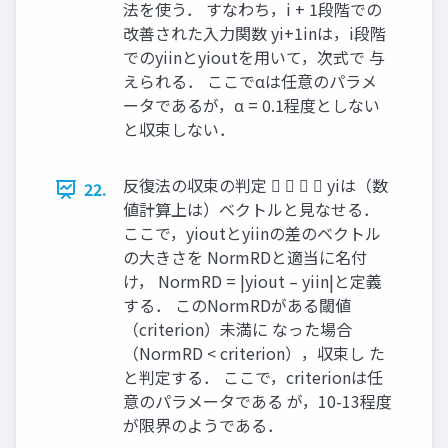
法を使う． すなわち，i + 1段階での
改善された入力関数 yi+1inは，i段階
でのyiinとyioutを用いて，次式で 与
えられる． ここでαは任意のパラメ
ータであるが，α = 0.1程度としない
と収束しない．
反復法の収束の判定     yiは（数
22.
値計算上は）ベクトルと見なせる．
ここで，yioutとyiinの差のベクトル
の大きさを NormRDと適当に名付
け， NormRD = |yiout – yiin|と定義
する． このNormRDがある閾値
（criterion）未満に なった場合
（NormRD < criterion），収束し た
と判定する． ここで，criterionは任
意のパラメータである が，10-13程度
が限界のようである．