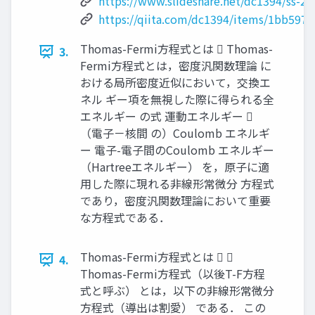
https://www.slideshare.net/dc1394/ss-2
https://qiita.com/dc1394/items/1bb597
Thomas-Fermi方程式とは  Thomas-
3.
Fermi方程式とは，密度汎関数理論 に
おける局所密度近似において，交換エ
ネル ギー項を無視した際に得られる全
エネルギー の式 運動エネルギー 
（電子－核間 の）Coulomb エネルギ
ー 電子-電子間のCoulomb エネルギー
（Hartreeエネルギー） を，原子に適
用した際に現れる非線形常微分 方程式
であり，密度汎関数理論において重要
な方程式である．
Thomas-Fermi方程式とは  
4.
Thomas-Fermi方程式（以後T-F方程
式と呼ぶ） とは，以下の非線形常微分
方程式（導出は割愛） である． この