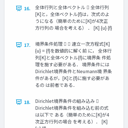
全体行列と全体ベクトル  全体行列
16.
[K]と，全体ベクトル{f}は，次式のよ
うになる（簡単のために[K]が4次正
方行列の 場合を考える） ． [K] {u} {f}
境界条件処理   連立一次方程式[K]
17.
{u} = {f}を数値的に解く前 に， 全体行
列[K]と全体ベクトル{f}に境界条 件処
理を施す必要がある． 境界条件には
Dirichlet境界条件とNeumann境 界条
件があるが，[K]と{f}に施す必要があ
るの は前者である．
Dirichlet境界条件の組み込み 
18.
Dirichlet境界条件を組み込む前の式
は以下で ある（簡単のために[K]が4
次正方行列の場合 を考える）． [K]