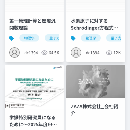
第一原理計算と密度汎
水素原子に対する
関数理論
Schrödinger方程式の
数値解法
物理学
量子力学
量子化学
物理学
量子化学計算
量子力学
dc1394
64.5K
dc1394
12K
ZAZA株式会社_会社紹
介
学振特別研究員になる
ために～2025年度申請