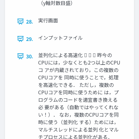
（y軸対数目盛）
実行画面
28.
インプットファイル
29.
並列化による高速化    昨今の
30.
CPUには，少なくとも2つ以上のCPU
コ アが内蔵されており，この複数の
CPUコアを 同時に使うことで，処理
を高速化できる． ただし，複数の
CPUコアを同時に使うために は，プ
ログラムのコードを適宜書き換える
必 要がある（自動ではやってくれな
い！）． なお，複数のCPUコアを同
時に使う（並列化 する）ためには，
マルチスレッドによる並列 化とマル
チプロセスによる並列化がある．