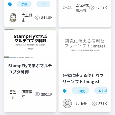
版
学振
dc1
dc2
jsps
pd
ZAZA株
520.1K
式会社
大上雅
841.8K
史
StampFlyで学ぶマルチ
コプタ制御
研究に使える便利なフ
リーソフト ImageJ
imagej
放射線技師
伊藤恒
390.1K
平
片山豊
371K