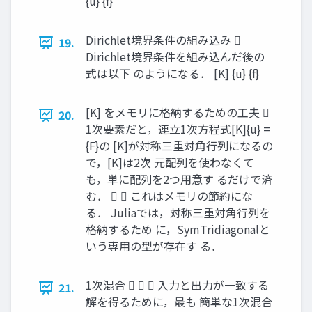
{u} {f}
Dirichlet境界条件の組み込み 
19.
Dirichlet境界条件を組み込んだ後の
式は以下 のようになる． [K] {u} {f}
[K] をメモリに格納するための工夫 
20.
1次要素だと，連立1次方程式[K]{u} =
{F}の [K]が対称三重対角行列になるの
で，[K]は2次 元配列を使わなくて
も，単に配列を2つ用意す るだけで済
む．   これはメモリの節約にな
る． Juliaでは，対称三重対角行列を
格納するため に，SymTridiagonalと
いう専用の型が存在す る．
1次混合    入力と出力が一致する
21.
解を得るために，最も 簡単な1次混合