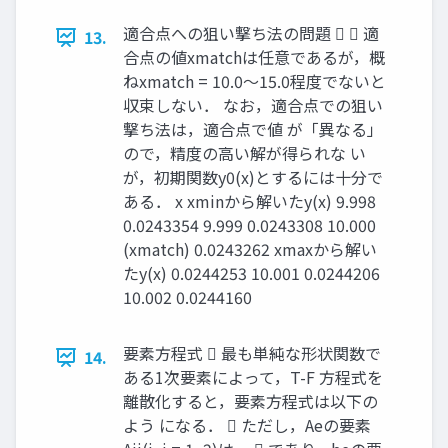
適合点への狙い撃ち法の問題   適
13.
合点の値xmatchは任意であるが，概
ねxmatch = 10.0～15.0程度でないと
収束しない． なお，適合点での狙い
撃ち法は，適合点で値 が「異なる」
ので，精度の高い解が得られな い
が，初期関数y0(x)とするには十分で
ある． x xminから解いたy(x) 9.998
0.0243354 9.999 0.0243308 10.000
(xmatch) 0.0243262 xmaxから解い
たy(x) 0.0244253 10.001 0.0244206
10.002 0.0244160
要素方程式  最も単純な形状関数で
14.
ある1次要素によって，T-F 方程式を
離散化すると，要素方程式は以下の
よう になる．  ただし，Aeの要素