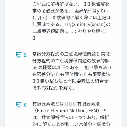
方程式に解析解はない．   数値解を
求める必要がある． 境界条件はy(0) =
1, y(∞) = 0 数値的に解く際には上記は
無意味である．  y(xmin), y(xmax )の
二点境界値問題にしてむりやり解く．

常微分方程式の二点境界値問題  常微
5.
分方程式の二点境界値問題の数値的解
法 の種類は以下である． 狙い撃ち法 
有限差分法  有限体積法  有限要素法
  狙い撃ち法と有限要素法の組合せ
でT-F方程式 を解く．
有限要素法とは    有限要素法
6.
（Finite Element Method, FEM） と
は，数値解析手法の一つであり，解析
的に 解くことが難しい常微分・偏微分