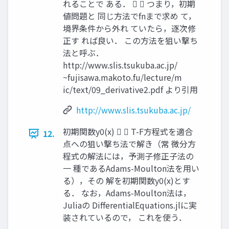
れることで ある．   つまり，初期
値問題と 同じ方法でfnまで求め て，
境界条件から外れ ていたら，逐次修
正す れば良い． この方法を狙い撃ち
法と呼ぶ．
http://www.slis.tsukuba.ac.jp/
~fujisawa.makoto.fu/lecture/m
ic/text/09_derivative2.pdf より引用
http://www.slis.tsukuba.ac.jp/
初期関数y0(x)   T-F方程式を適合
12.
点への狙い撃ち法で解き（常 微分方
程式の解法には，予測子修正子法の
一 種であるAdams-Moulton法を用い
る），その 解を初期関数y0(x)とす
る． なお，Adams-Moulton法は，
Juliaの DifferentialEquations.jlに実
装されているので， これを使う．