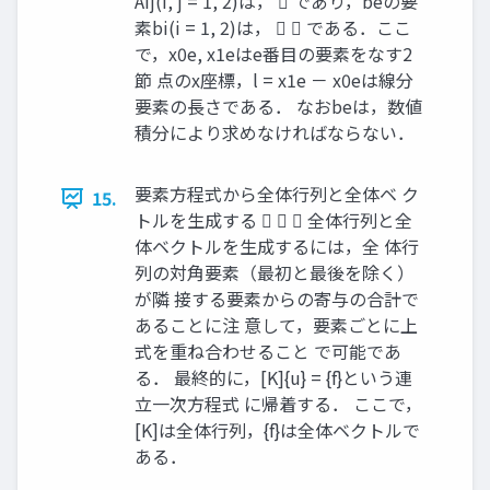
Aij(i, j = 1, 2)は，  であり，beの要
素bi(i = 1, 2)は，   である．ここ
で，x0e, x1eはe番目の要素をなす2
節 点のx座標，l = x1e － x0eは線分
要素の長さである． なおbeは，数値
積分により求めなければならない．
要素方程式から全体行列と全体ベ ク
15.
トルを生成する    全体行列と全
体ベクトルを生成するには，全 体行
列の対角要素（最初と最後を除く）
が隣 接する要素からの寄与の合計で
あることに注 意して，要素ごとに上
式を重ね合わせること で可能であ
る． 最終的に，[K]{u} = {f}という連
立一次方程式 に帰着する． ここで，
[K]は全体行列，{f}は全体ベクトルで
ある．