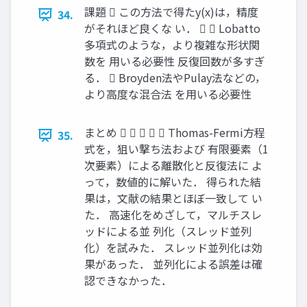
課題  この方法で得たy(x)は，精度
34.
がそれほど良くな い．   Lobatto
多項式のような，より複雑な形状関
数を 用いる必要性 反復回数が多すぎ
る．  Broyden法やPulay法などの，
より高度な混合法 を用いる必要性
まとめ      Thomas-Fermi方程
35.
式を，狙い撃ち法および 有限要素（1
次要素）による離散化と反復法に よ
って，数値的に解いた． 得られた結
果は，文献の結果とほぼ一致して い
た． 高速化をめざして，マルチスレ
ッドによる並 列化（スレッド並列
化）を試みた． スレッド並列化は効
果があった． 並列化による誤差は確
認できなかった．