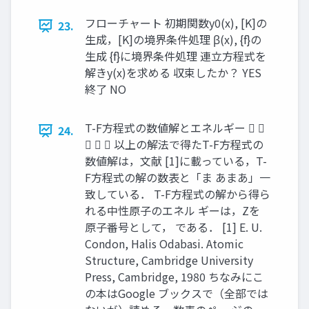
フローチャート 初期関数y0(x), [K]の
23.
生成，[K]の境界条件処理 β(x), {f}の
生成 {f}に境界条件処理 連立方程式を
解きy(x)を求める 収束したか？ YES
終了 NO
T-F方程式の数値解とエネルギー  
24.
   以上の解法で得たT-F方程式の
数値解は，文献 [1]に載っている，T-
F方程式の解の数表と「ま あまあ」一
致している． T-F方程式の解から得ら
れる中性原子のエネル ギーは，Zを
原子番号として， である． [1] E. U.
Condon, Halis Odabasi. Atomic
Structure, Cambridge University
Press, Cambridge, 1980 ちなみにこ
の本はGoogle ブックスで（全部では