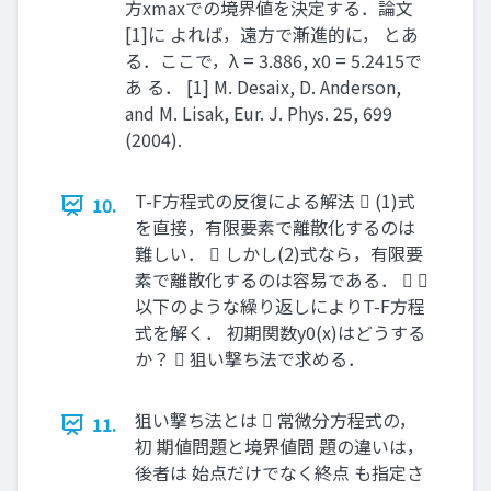
方xmaxでの境界値を決定する．論文
[1]に よれば，遠方で漸進的に， とあ
る．ここで，λ = 3.886, x0 = 5.2415で
あ る． [1] M. Desaix, D. Anderson,
and M. Lisak, Eur. J. Phys. 25, 699
(2004).
T-F方程式の反復による解法  (1)式
10.
を直接，有限要素で離散化するのは
難しい．  しかし(2)式なら，有限要
素で離散化するのは容易である．  
以下のような繰り返しによりT-F方程
式を解く． 初期関数y0(x)はどうする
か？  狙い撃ち法で求める．
狙い撃ち法とは  常微分方程式の，
11.
初 期値問題と境界値問 題の違いは，
後者は 始点だけでなく終点 も指定さ