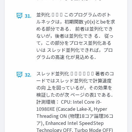
並列化    このプログラムのボト
31.
ルネックは，初期関数 y0(x)とbeを求
める部分である． 前者は並列化でき
ないが，後者は並列化でき る． 従っ
て，この部分をプロセス並列化ある
いは スレッド並列化できれば，プロ
グラムの高速 化が見込める．
スレッド並列化       著者のコ
32.
ードではスレッド並列化で計算速度
の向 上を図っているが，その効果を
検証したのが次 ページの表1である．
計測環境： CPU: Intel Core i9-
10980XE (Cascade Lake-X, Hyper
Threading ON (物理18コア論理36コ
ア), Enhanced Intel SpeedStep
Technology OFF, Turbo Mode OFF)