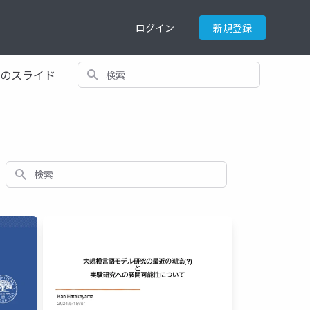
ログイン
新規登録
検索
てのスライド
検索