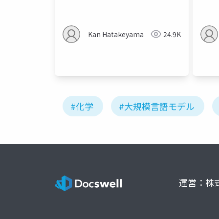
語モデルはやってくるだろうとい
う話
Kan Hatakeyama
24.9K
#化学
#大規模言語モデル
運営：株