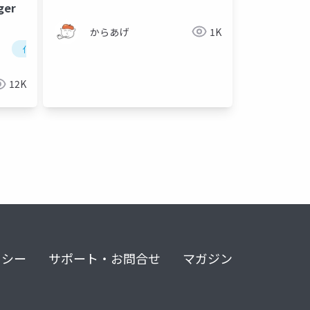
er
からあげ
1K
化学
量子化学
計算化学
12K
リシー
サポート・お問合せ
マガジン