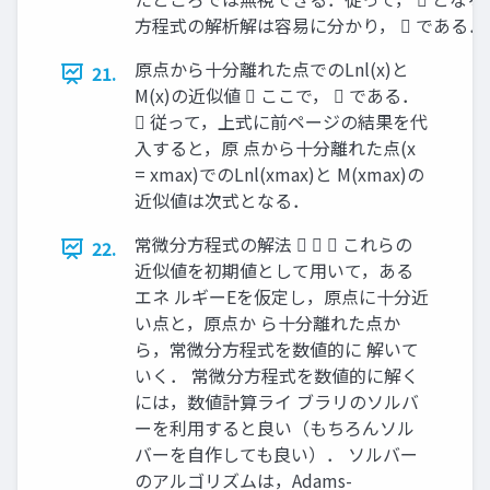
方程式の解析解は容易に分かり，  である．
原点から十分離れた点でのLnl(x)と
21.
M(x)の近似値  ここで，  である．
 従って，上式に前ページの結果を代
入すると，原 点から十分離れた点(x
= xmax)でのLnl(xmax)と M(xmax)の
近似値は次式となる．
常微分方程式の解法    これらの
22.
近似値を初期値として用いて，ある
エネ ルギーEを仮定し，原点に十分近
い点と，原点か ら十分離れた点か
ら，常微分方程式を数値的に 解いて
いく． 常微分方程式を数値的に解く
には，数値計算ライ ブラリのソルバ
ーを利用すると良い（もちろんソル
バーを自作しても良い）． ソルバー
のアルゴリズムは，Adams-