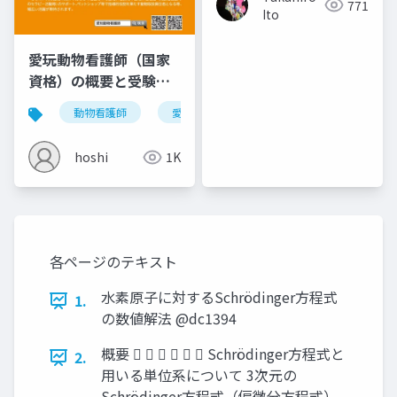
771
Ito
愛玩動物看護師（国家
資格）の概要と受験資
格
動物看護師
愛玩動物看護師
国家資格
ペ
hoshi
1K
各ページのテキスト
水素原子に対するSchrödinger方程式
1.
の数値解法 @dc1394
概要       Schrödinger方程式と
2.
用いる単位系について 3次元の
Schrödinger方程式（偏微分方程式）