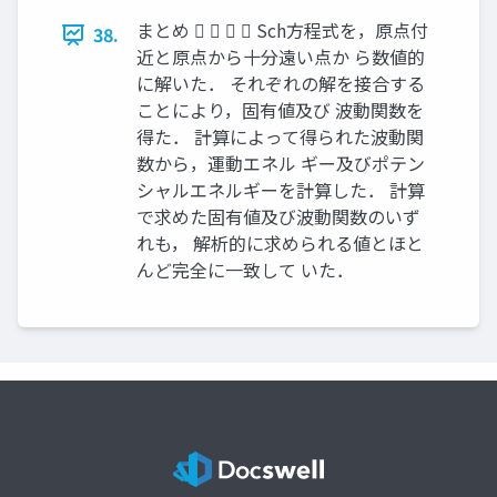
まとめ     Sch方程式を，原点付
38.
近と原点から十分遠い点か ら数値的
に解いた． それぞれの解を接合する
ことにより，固有値及び 波動関数を
得た． 計算によって得られた波動関
数から，運動エネル ギー及びポテン
シャルエネルギーを計算した． 計算
で求めた固有値及び波動関数のいず
れも， 解析的に求められる値とほと
んど完全に一致して いた．