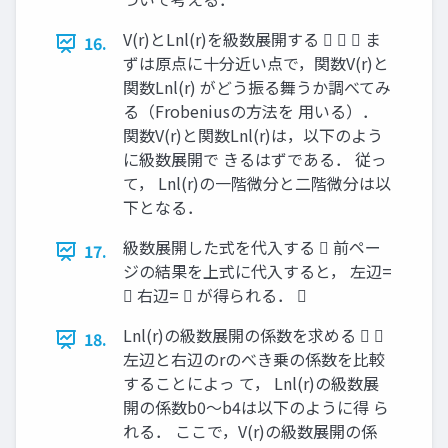
V(r)とLnl(r)を級数展開する    ま
16.
ずは原点に十分近い点で，関数V(r)と
関数Lnl(r) がどう振る舞うか調べてみ
る（Frobeniusの方法を 用いる）．
関数V(r)と関数Lnl(r)は，以下のよう
に級数展開で きるはずである． 従っ
て， Lnl(r)の一階微分と二階微分は以
下となる．
級数展開した式を代入する  前ペー
17.
ジの結果を上式に代入すると， 左辺=
 右辺=  が得られる． 
Lnl(r)の級数展開の係数を求める  
18.
左辺と右辺のrのべき乗の係数を比較
することによっ て， Lnl(r)の級数展
開の係数b0～b4は以下のように得 ら
れる． ここで，V(r)の級数展開の係