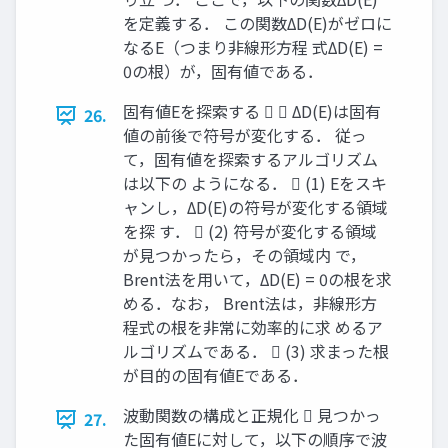
を定義する． この関数ΔD(E)がゼロに
なるE（つまり非線形方程 式ΔD(E) =
0の根）が，固有値である．
固有値Eを探索する   ΔD(E)は固有
26.
値の前後で符号が変化する． 従っ
て，固有値を探索するアルゴリズム
は以下の ようになる．  (1) Eをスキ
ャンし，ΔD(E)の符号が変化する領域
を探 す．  (2) 符号が変化する領域
が見つかったら，その領域内 で，
Brent法を用いて，ΔD(E) = 0の根を求
める．なお， Brent法は，非線形方
程式の根を非常に効率的に求 めるア
ルゴリズムである．  (3) 求まった根
が目的の固有値Eである．
波動関数の構成と正規化  見つかっ
27.
た固有値Eに対して，以下の順序で波