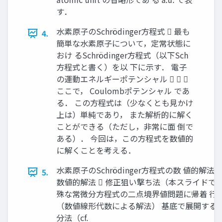
す．
水素原子のSchrödinger方程式  最も
4.
簡単な水素原子について，定常状態に
おけ るSchrödinger方程式（以下Sch
方程式と書く）を以 下に示す． 電子
の運動エネルギーポテンシャル   
ここで， Coulombポテンシャル であ
る． この方程式は（少なくとも見かけ
上は）単純であり， また解析的に解く
ことができる（ただし，非常に面 倒で
ある）． 今回は，この方程式を数値的
に解くことを考える．
水素原子のSchrödinger方程式の数 値的解法
5.
数値的解法  修正狙い撃ち法（本スライドで解説
殊な常微分方程式の二点境界値問題に帰着 行
（数値線形代数による解法） 基底で展開する方
分法（cf.