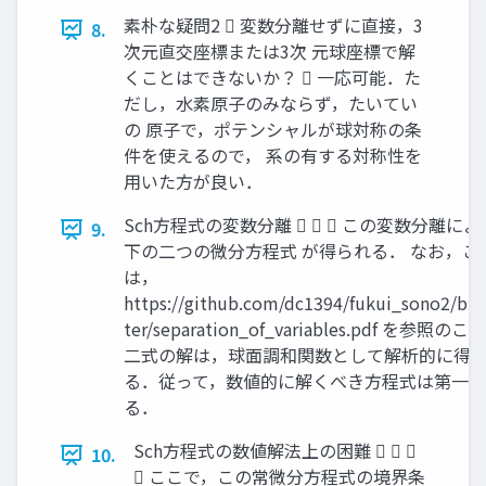
素朴な疑問2  変数分離せずに直接，3
8.
次元直交座標または3次 元球座標で解
くことはできないか？  一応可能．た
だし，水素原子のみならず，たいてい
の 原子で，ポテンシャルが球対称の条
件を使えるので， 系の有する対称性を
用いた方が良い．
Sch方程式の変数分離    この変数分離に
9.
下の二つの微分方程式 が得られる． なお，こ
は，
https://github.com/dc1394/fukui_sono2/bl
ter/separation_of_variables.pdf を参照のこ
二式の解は，球面調和関数として解析的に得 
る．従って，数値的に解くべき方程式は第一 
る．
Sch方程式の数値解法上の困難   
10.
 ここで，この常微分方程式の境界条