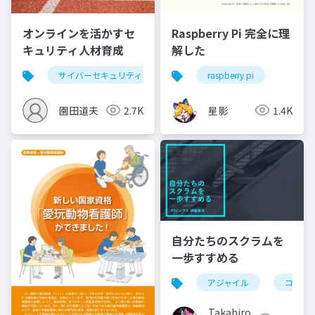
オンラインを活かすセ
Raspberry Pi 完全に理
キュリティ人材育成
解した
サイバーセキュリティ
raspberry pi
園田道夫
2.7K
星影
1.4K
自分たちのスクラムを
一歩すすめる
アジャイル
コミュ
Takahiro