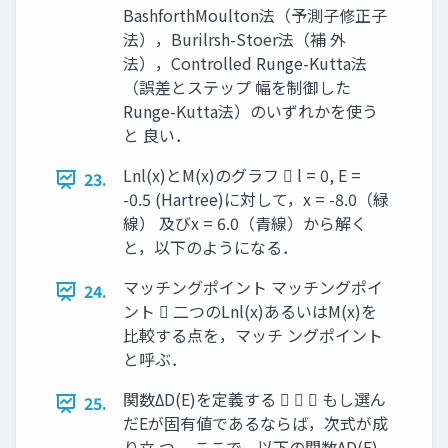
BashforthMoulton法（予測子修正子
法），Burilrsh-Stoer法（補 外
法），Controlled Runge-Kutta法
（誤差とステップ 幅を制御した
Runge-Kutta法）のいずれかを使う
と 良い．
Lnl(x)とM(x)のグラフ  l = 0, E =
23.
-0.5 (Hartree)に対して，x = -8.0（緑
線） 及びx = 6.0（青線）から解く
と，以下のようになる．
マッチングポイント マッチングポイ
24.
ント  二つのLnl(x)あるいはM(x)を
比較する点を，マッチ ングポイント
と呼ぶ．
関数ΔD(E)を定義する    もし選ん
25.
だEが固有値であるならば，次式が成
り立 つ． ここで，以下の関数ΔD(E)