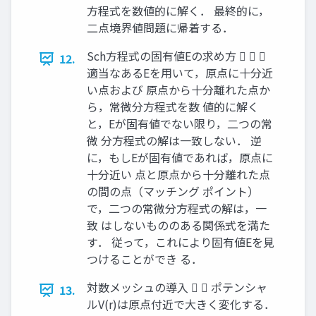
方程式を数値的に解く． 最終的に，
二点境界値問題に帰着する．
Sch方程式の固有値Eの求め方   
12.
適当なあるEを用いて，原点に十分近
い点および 原点から十分離れた点か
ら，常微分方程式を数 値的に解く
と，Eが固有値でない限り，二つの常
微 分方程式の解は一致しない． 逆
に，もしEが固有値であれば，原点に
十分近い 点と原点から十分離れた点
の間の点（マッチング ポイント）
で，二つの常微分方程式の解は，一
致 はしないもののある関係式を満た
す． 従って，これにより固有値Eを見
つけることができ る．
対数メッシュの導入   ポテンシャ
13.
ルV(r)は原点付近で大きく変化する．