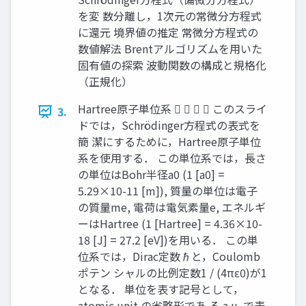
を変 数分離し，1次元の常微分方程式
に還元 境界値の推定 常微分方程式の
数値解法 Brentアルゴリズムを用いた
固有値の探索 波動関数の構成と規格化
（正規化）
Hartree原子単位系     このスライ
3.
ドでは，Schrödinger方程式の表式を
簡 潔にするために，Hartree原子単位
系を使用する． この単位系では，長さ
の単位はBohr半径a0 (1 [a0] =
5.29×10-11 [m]), 質量の単位は電子
の質量me, 電荷は電気素量e, エネルギ
ーはHartree (1 [Hartree] = 4.36×10-
18 [J] = 27.2 [eV])を用いる． この単
位系では，Dirac定数ℏと，Coulomb
ポテン シャルの比例定数1 / (4πε0)が1
となる． 単位を表す記号として，
atomic unit の省略形であ る a.u. で表