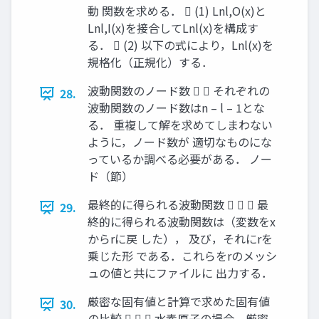
動 関数を求める．  (1) Lnl,O(x)と
Lnl,I(x)を接合してLnl(x)を構成す
る．  (2) 以下の式により，Lnl(x)を
規格化（正規化）する．
波動関数のノード数   それぞれの
28.
波動関数のノード数はn – l – 1とな
る． 重複して解を求めてしまわない
ように，ノード数が 適切なものにな
っているか調べる必要がある． ノー
ド（節）
最終的に得られる波動関数    最
29.
終的に得られる波動関数は（変数をx
からrに戻 した）， 及び，それにrを
乗じた形 である．これらをrのメッシ
ュの値と共にファイルに 出力する．
厳密な固有値と計算で求めた固有値
30.
の比較    水素原子の場合，厳密