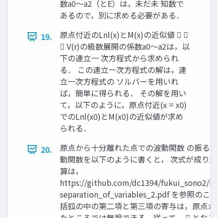
数a0～a2（とE）は，未だ未 知数で
あるので，別に求める必要がある．
原点付近のLnl(x)とM(x)の近似値  
19.
 V(r)の級数展開の係数a0～a2は，以
下の連立一 次方程式から求められ
る． この連立一次方程式の解は，連
立一次方程式の ソルバーを用いれ
ば，簡単に得られる． その解を用い
て，以下のように，原点付近(x = x0)
でのLnl(x0)とM(x0)の近似値が求め
られる．
原点から十分離れた点での波動関数 の振る舞い 
20.
動関数を以下のように書くと， 次式が成り
算は，
https://github.com/dc1394/fukui_sono2/bl
separation_of_variables_2.pdf を参照
括弧の中の第二項と第三項の寄与は，原点か
たところでは無視できる．従って，  とな