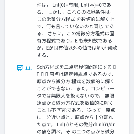
件は， Lnl(0)=有限, Lnl(∞)=0であ
る． しかし，これらの境界条件は，
この常微分方程式 を数値的に解く上
で，何も言っていないのと同じ であ
る． さらに，この常微分方程式は固
有方程式であり，E も未知数である
が，Eが固有値以外の値では解が 発散
する．
Sch方程式を二点境界値問題にする 
11.
   原点は確定特異点であるので，
原点から微分方 程式を数値的に解く
ことができない． また，コンピュー
タでは無限大を扱えないので， 無限
遠点から微分方程式を数値的に解く
ことも不 可能である． 従って，原点
に十分近い点と，原点から十分離れ
た点で， Lnl(r)とその微分dLnl(r)/dr
の値を調べ，そ の二つの点から微分