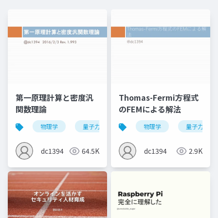
第一原理計算と密度汎
Thomas-Fermi方程式
関数理論
のFEMによる解法
物理学
量子力学
量子化学
物理学
量子化学計算
量子力学
dc1394
64.5K
dc1394
2.9K