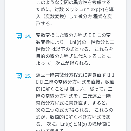
このような空間の異方性を考慮する
ために，対数 メッシュr = exp(x)を導
入（変数変換）して微分方 程式を変
形する．
変数変換した微分方程式   この変
14.
数変換により， Lnl(r)の一階微分と二
階微分 は以下の式となる． これらを
目的の微分方程式に代入することに
よっ て，次式が得られる．
連立一階常微分方程式に書き直す  
15.
  二階の常微分方程式を直接，数値
的に解くことは 難しい． 従って，二
階の常微分方程式を，二元連立一階
常微分方程式に書き直す．すると，
次の二つの式 が得られる． これらの
式が，数値的に解くべき方程式であ
る． 次に，Lnl(x)とM(x)の境界値に
ついて考える．