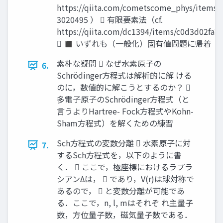
https://qiita.com/cometscome_phys/items/
3020495 ）  有限要素法（cf.
https://qiita.com/dc1394/items/c0d3d02fa
 ◼ いずれも（一般化）固有値問題に帰着
素朴な疑問  なぜ水素原子の
6.
Schrödinger方程式は解析的に解 ける
のに，数値的に解こうとするのか？ 
多電子原子のSchrödinger方程式（と
言うよりHartree- Fock方程式やKohn-
Sham方程式）を解くための練習
Sch方程式の変数分離  水素原子に対
7.
するSch方程式を，以下のように書
く．  ここで，極座標におけるラプラ
シアンΔは，  であり，V(r)は球対称で
あるので，  と変数分離が可能であ
る．ここで，n, l, mはそれぞ れ主量子
数，方位量子数，磁気量子数である．