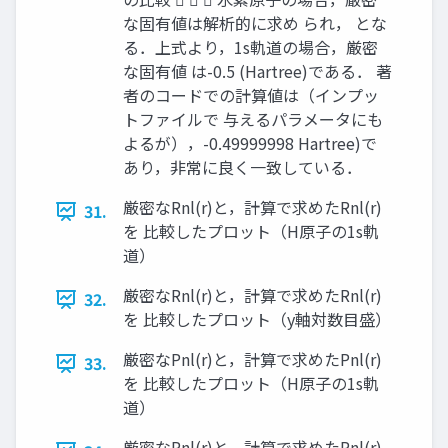
な固有値は解析的に求め られ， とな
る．上式より，1s軌道の場合，厳密
な固有値 は-0.5 (Hartree)である． 著
者のコードでの計算値は（インプッ
トファイルで 与えるパラメータにも
よるが），-0.49999998 Hartree)で
あり，非常に良く一致している．
厳密なRnl(r)と，計算で求めたRnl(r)
31.
を 比較したプロット（H原子の1s軌
道）
厳密なRnl(r)と，計算で求めたRnl(r)
32.
を 比較したプロット（y軸対数目盛）
厳密なPnl(r)と，計算で求めたPnl(r)
33.
を 比較したプロット（H原子の1s軌
道）
厳密なPnl(r)と，計算で求めたPnl(r)