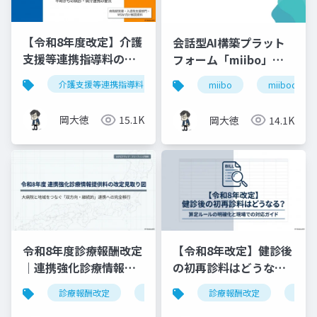
【令和8年度改定】介護
会話型AI構築プラット
支援等連携指導料の再
フォーム「miibo」ガ
編と戦略的対応｜指導
イド
介護支援等連携指導料
令和8年度診療報酬改定
入
miibo
miibodesign
料2（500点）の要件整
理
岡大徳
15.1K
岡大徳
14.1K
令和8年度診療報酬改定
【令和8年改定】健診後
｜連携強化診療情報提
の初再診料はどうな
供料の見直しを図解で
る？算定ルールの明確
診療報酬改定
連携強化診療情報提供料
診療報酬改定
令和8年度
健康
解説
化と現場での対応ガイ