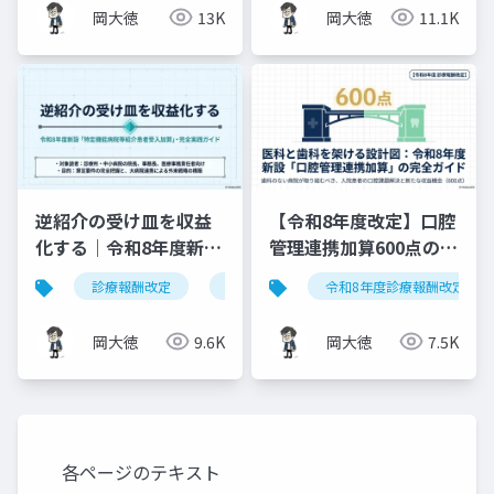
ド
岡大徳
13K
岡大徳
11.1K
逆紹介の受け皿を収益
【令和8年度改定】口腔
化する｜令和8年度新設
管理連携加算600点の算
「特定機能病院等紹介
定要件・施設基準まと
診療報酬改定
特定機能病院等紹介患者受入加算
令和8年度診療報酬改定
患者受入加算」完全実
め
践ガイド
岡大徳
9.6K
岡大徳
7.5K
各ページのテキスト