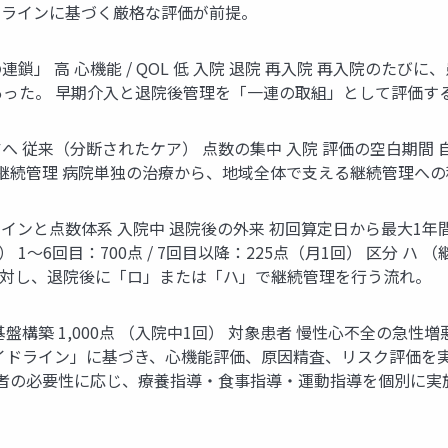
ドラインに基づく厳格な評価が前提。
」 高 心機能 / QOL 低 入院 退院 再入院 再入院のたび
った。 早期介入と退院後管理を「一連の取組」として評価す
 従来（分断されたケア） 点数の集中 入院 評価の空白期間 自
の継続管理 病院単独の治療から、地域全体で支える継続管理へ
と点数体系 入院中 退院後の外来 初回算定日から最大1年間 区分
～6回目：700点 / 7回目以降：225点（月1回） 区分 ハ （継
に対し、退院後に「ロ」または「ハ」で継続管理を行う流れ。
基盤構築 1,000点 （入院中1回） 対象患者 慢性心不全の急
イドライン」に基づき、心機能評価、原因精査、リスク評価を実
患者の必要性に応じ、療養指導・食事指導・運動指導を個別に実