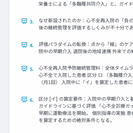
栄養士による「多職種共同介入」と、ガイ
なぜ新設されたのか：心不全再入院の「負の連鎖
3.
後の継続管理を評価するしくみが不十分であ
評価パラダイムの転換：点から「線」のケアへ
4.
院中の早期介入 退院後の地域連携 外来で
心不全再入院予防継続管理料：全体タイムライン
5.
心不全で入院した患者 区分 ロ （多職種介入） 1
（月1回） 入院中に「イ」を算定した患者
区分 [イ] の算定要件：入院中の早期介入と
6.
ガイドラインに基づく評価 「心不全診療ガ
早期に運動療法を開始。 個別指導の実施 
を算定するための絶対条件となる。