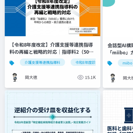
【令和8年度改定】介護支援等連携指導
会話型AI
料の再編と戦略的対応｜指導料2（500
「miibo
点）の要件整理
介護支援等連携指導料
令和8年度診療報酬改定
入
miibo
岡大徳
15.1K
岡大