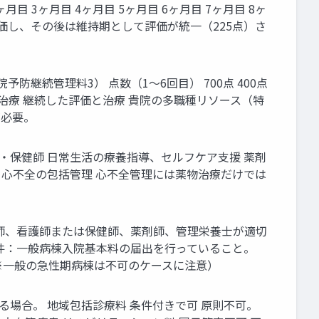
月目 3ヶ月目 4ヶ月目 5ヶ月目 6ヶ月目 7ヶ月目 8ヶ
く評価し、その後は維持期として評価が統一（225点）さ
防継続管理料3） 点数（1～6回目） 700点 400点
価と治療 継続した評価と治療 貴院の多職種リソース（特
が必要。
・保健師 日常生活の療養指導、セルフケア支援 薬剤
 心不全の包括管理 心不全管理には薬物治療だけでは
医師、看護師または保健師、薬剤師、管理栄養士が適切
条件：一般病棟入院基本料の届出を行っていること。
（※一般の急性期病棟は不可のケースに注意）
る場合。 地域包括診療料 条件付きで可 原則不可。