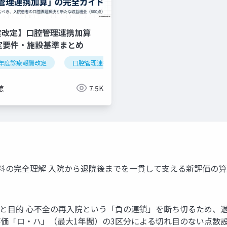
度改定】口腔管理連携加算
算定要件・施設基準まとめ
年度診療報酬改定
逆紹介
外来機能分化
口腔管理連携加算
クリニック経営
医科歯科連携
算定
徳
7.5K
の完全理解 入院から退院後までを一貫して支える新評価の算定
景と目的 心不全の再入院という「負の連鎖」を断ち切るため、
価「ロ・ハ」（最大1年間）の3区分による切れ目のない点数設