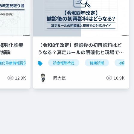
携強化診療
【令和8年改定】健診後の初再診料はど
で解説
うなる？算定ルールの明確化と現場での
対応ガイド
強化診療情報提供料
令和8年度
診療報酬改定
外来機能分化
健康診断
かかりつけ
初診料
12.9K
岡大徳
10.9K