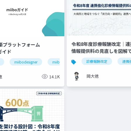
令和8年度診療報酬改定｜連
構築プラットフォーム
情報提供料の見直しを図解
」ガイド
退院支援
ケアマネジャー連携
医療介護連携
診療報酬改定
連携
miibodesigner
miiboガイド
miiboマニュアル
岡大徳
徳
14.1K