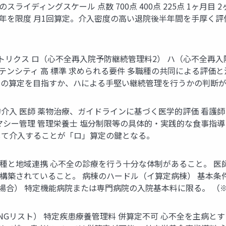
ライディングスケール 点数 700点 400点 225点 1ヶ月目 2ヶ
ヶ月目 1年を限度 月1回算定。介入密度の高い退院後半年間を手厚
較マトリクス ロ（心不全再入院予防継続管理料2） ハ（心不全再入院予
のインテンシティ 高 標準 求められる要件 多職種の共同による評
ロの算定を目指すか、ハによる手堅い継続管理を行うかの判断
介入 医師 薬物治療、ガイドラインに基づく医学的評価 看護師
マシー管理 管理栄養士 塩分制限等の具体的・実践的な食事指導
して介入することが「ロ」算定の鍵となる。
職種と地域連携 心不全の診療を行う十分な体制があること。 
が構築されていること。 病棟のハードル（イ算定病棟） 基本
料の場合） 特定機能病院または専門病院の入院基本料に限る。 
Gリスト） 特定疾患療養管理料 併算定不可 心不全を主病とす