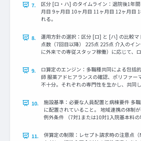
区分 [ロ・ハ] のタイムライン：退院後1年間のス
7.
月目 9ヶ月目 10ヶ月目 11ヶ月目 12
れる。
運用方針の選択：区分 [ロ] と [ハ] の比
8.
点数（7回目以降） 225点 225点 介入
に外来での専従スタッフ稼働）に応じて、
ロ算定のエンジン：多職種共同による包括的
9.
師 服薬アドヒアランスの確認、ポリファー
不十分。それぞれの専門性を生かし、共同
施設基準：必要な人員配置と病棟要件 多
10.
に配置されていること。 地域連携の体制
例外条件 （7対1または10対1入院基本
併算定の制限：レセプト請求時の注意点（N
11.