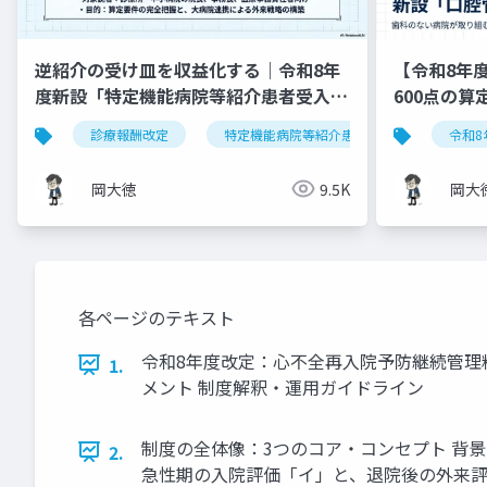
逆紹介の受け皿を収益化する｜令和8年
【令和8年
度新設「特定機能病院等紹介患者受入加
600点の
算」完全実践ガイド
診療報酬改定
特定機能病院等紹介患者受入加算
令和8
岡大徳
9.5K
岡大
各ページのテキスト
令和8年度改定：心不全再入院予防継続管理料
1.
メント 制度解釈・運用ガイドライン
制度の全体像：3つのコア・コンセプト 背
2.
急性期の入院評価「イ」と、退院後の外来評