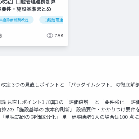
度改定】口腔管理連携加算
算定要件・施設基準まとめ
年度診療報酬改定
逆紹介
外来機能分化
口腔管理連携加算
クリニック経営
医科歯科連携
算定
徳
7.5K
度）改定 3つの見直しポイントと 「パラダイムシフト」の徹底
定の3つの結論 見直しポイント1 加算1の「評価倍増」 と「要件強化」
 加算2の「施設基準の 抜本的刷新」 設備要件・かかりつけ要件
の「単独訪問の 評価区分化」 単一建物患者1人の場合は100 