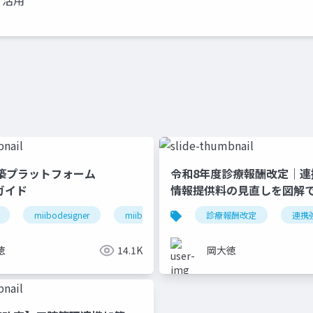
・活用
構築プラットフォーム
令和8年度診療報酬改定｜連
」ガイド
情報提供料の見直しを図解
退院支援
miibodesigner
ケアマネジャー連携
miiboガイド
医療介護連携
診療報酬改定
miiboマニュアル
連携
徳
14.1K
岡大徳