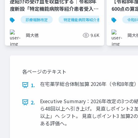
逆紹介の受け皿を収益化する｜令和8年
【令和8年
度新設「特定機能病院等紹介患者受入加
600点の
算」完全実践ガイド
診療報酬改定
特定機能病院等紹介患者受入加算
令和8
岡大徳
9.6K
岡大
各ページのテキスト
在宅薬学総合体制加算 2026年（令和8年
1.
Executive Summary：2026年改
2.
ら48回以上へ引き上げ。 見直しポイント2
以上」へ シフト。 見直しポイント3 加算2
ある評価へ。