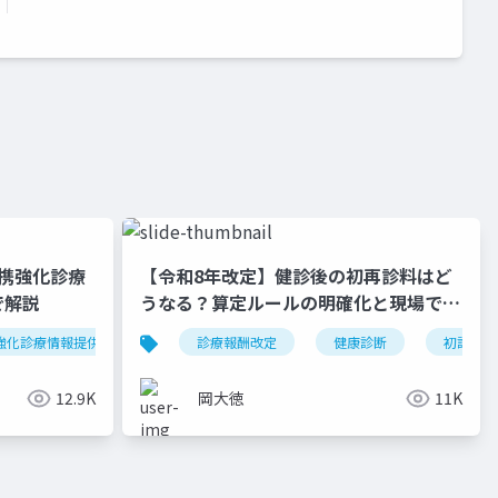
携強化診療
【令和8年改定】健診後の初再診料はど
で解説
うなる？算定ルールの明確化と現場での
対応ガイド
強化診療情報提供料
令和8年度
診療報酬改定
外来機能分化
健康診断
かかりつけ
初診料
12.9K
岡大徳
11K