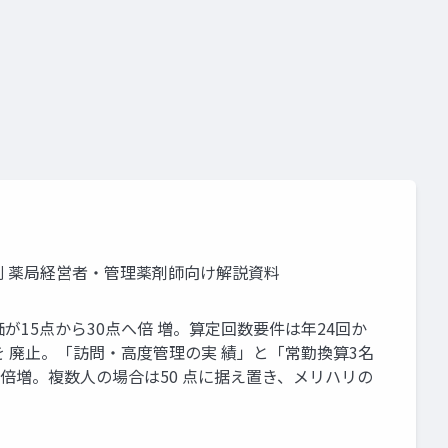
要件
施設基準
解剖 薬局経営者・管理薬剤師向け解説資料
 評価が15点から30点へ倍 増。算定回数要件は年24回か
を 廃止。「訪問・高度管理の実 績」と「常勤換算3名
点に倍増。複数人の場合は50 点に据え置き、メリハリの