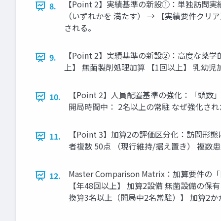
【Point 2】実績基準の新設①：単独訪問
8.
（いずれかを 満たす） → 【実績要件クリア
される。
【Point 2】実績基準の新設②：高度な薬学的管
9.
上】 無菌製剤処理加算 【1回以上】 乳幼児
【Point 2】人員配置基準の強化：「頭数
10.
開局時間中： 2名以上の常駐 なぜ強化さ
【Point 3】加算2の評価区分化：訪問形
11.
者複数 50点 （現行維持/据え置き） 複数
Master Comparison Matrix：加算
12.
【年48回以上】 加算2設備 無菌設備の保有
換算3名以上（開局中2名常駐）】 加算2かか