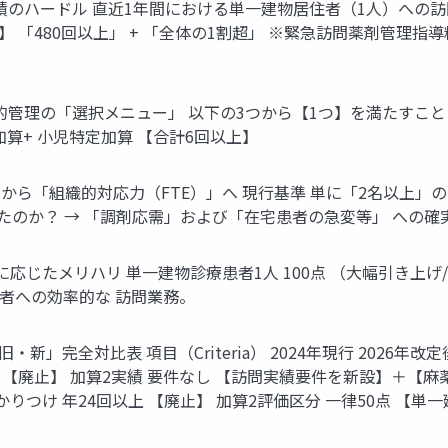
実績のハードル 直近1年間における単一建物居住者（1人）への訪問合
】 「480回以上」 + 「全体の1割超」 ※緊急訪問薬剤管理
理の「選択メニュー」 以下の3つから【1つ】を満たすこと (Selec
加算+ 小児特定加算 【合計6回以上】
」から「組織的対応力（FTE）」へ 現行基準 単に「2名以上」の配
れたのか？ → 「調剤応需」および「在宅患者の急変等」 への
態に応じたメリハリ 単一建物診療患者1人 100点 （大幅引き上
患者への効率的な 訪問業務。
要件の「旧・新」完全対比表 項目（Criteria） 2024年現行 2026年
 【廃止】 加算2実績 要件なし 【訪問実績要件を新設】＋【麻薬
りつけ 年24回以上 【廃止】 加算2評価区分 一律50点 【単一建