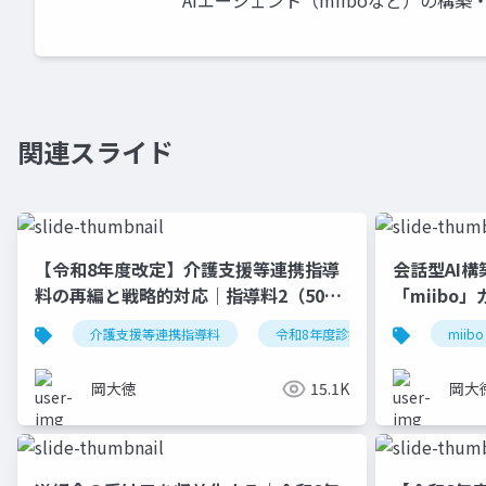
AIエージェント（miiboなど）の構築
関連スライド
【令和8年度改定】介護支援等連携指導
会話型AI
料の再編と戦略的対応｜指導料2（500
「miibo
点）の要件整理
介護支援等連携指導料
令和8年度診療報酬改定
miibo
入
岡大徳
15.1K
岡大