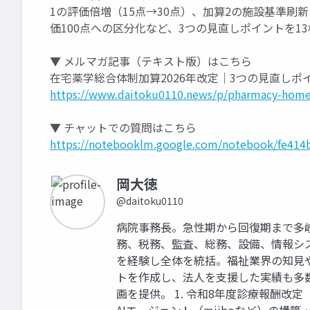
1の評価倍増（15点→30点）、加算2の施設基準
価100点への区分化など、3つの見直しポイントを1
▼ メルマガ記事（テキスト版）はこちら
在宅薬学総合体制加算2026年改定｜3つの見直しポ
https://www.daitoku0110.news/p/pharmacy-home-
▼ チャットでの質問はこちら
https://notebooklm.google.com/notebook/fe414
岡大徳
@daitoku0110
病院事務長。急性期から回復期まで多
務、税務、監査、総務、設備、情報シ
を経験し全体を統括。福祉業界の知見
トを作成し、法人を支援した実績も多
画を提供。 1. 令和8年度診療報酬改