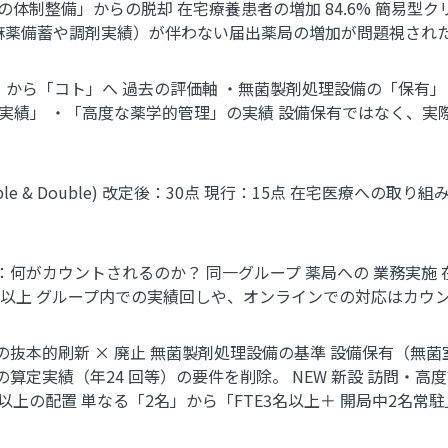
名ばかりの体制整備」からの脱却 在宅療養患者の増加 84.6% 簡
麻薬備蓄や調剤実績）が伴わない届出薬局の増加が問題視され
から「コト」へ 過去の評価軸 ・無菌製剤処理設備の「保有」
訪問実績」 ・「高度な薬学的管理」の実績 設備保有ではなく、
ouble & Double) 改定後：30点 現行：15点 在宅医療への取
詳細：何がカウントされるのか？ 同一グループ 薬局への 業務実施 
48回以上 グループ内での実績回しや、オンラインでの対応はカ
4つの抜本的刷新 × 廃止 無菌製剤処理設備の基準 設備保有（無
算定実績（年24 回等）の要件を削除。 NEW 新設 訪問・高
名以上の配置 単なる「2名」から「FTE3名以上＋ 開局中2名常