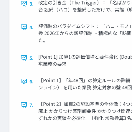
改定の引き金（The Trigger）： 「
3.
合 設備（ハコ）を整備しただけで、実態（
評価軸のパラダイムシフト： 「ハコ・モノ」
4.
換 2026年からの新評価軸 ・積極的な「
た。
[Point 1] 加算1の評価倍増と要件強化 (D
5.
宅業務の要求
【Point 1】「年48回」の算定ルールの
6.
ンライン） を用いた業務 算定対象の壁 
【Point 2】加算2の施設基準の全体像：
7.
廃止 かかりつけ薬剤師要件 かかりつけ関連の
ずれかの実績を必須化。 ! 強化 常勤換算3