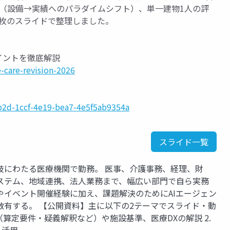
刷新（設備→実績へのパラダイムシフト）、単一建物1人の評
3枚のスライドで整理しました。
イントを徹底解説
care-revision-2026
b2d-1ccf-4e19-bea7-4e5f5ab9354a
スライド一覧
岐にわたる医療機関で勤務。 医事、介護事務、経理、財
ステム、地域連携、法人業務まで、幅広い部門で自ら実務
やイベント開催経験に加え、課題解決のためにAIエージェン
数有する。 【公開資料】主に以下の2テーマでスライド・動
定（算定要件・疑義解釈など）や施設基準、医療DXの解説 2.