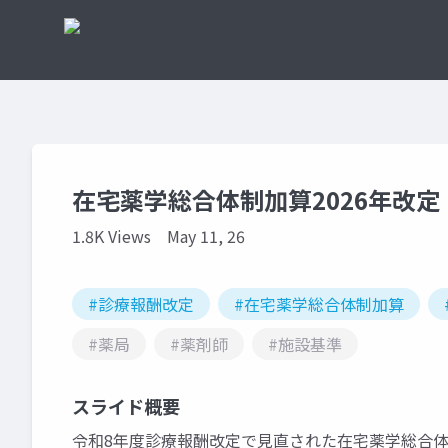
在宅薬学総合体制加算2026年改
1.8K Views
May 11, 26
#診療報酬改定
#在宅薬学総合体制加算
#薬局
#薬剤師
#施設基準
スライド概要
令和8年度診療報酬改定で見直された在宅薬学総合