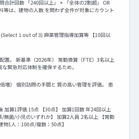
計回数 「240回以上」 + 「全体の2割超」 OR
指導料等は、建物の人数 を問わず全件が対象にカウント
t 1 out of 3) 麻薬管理指導加算等 【10回以
置。 新基準（2026年） 常勤換算（FTE）3名以上
確実な緊急対応体制を確保するため。
げ/倍増） 個別訪問の手間と 質の高い管理を評価。 患
改定後 加算1評価 15点 【30点】 加算1回数 年24回以上
/無菌/小児のいずれか】 加算2人員 2名以上 【常勤
物1人：100点/複数：50点】