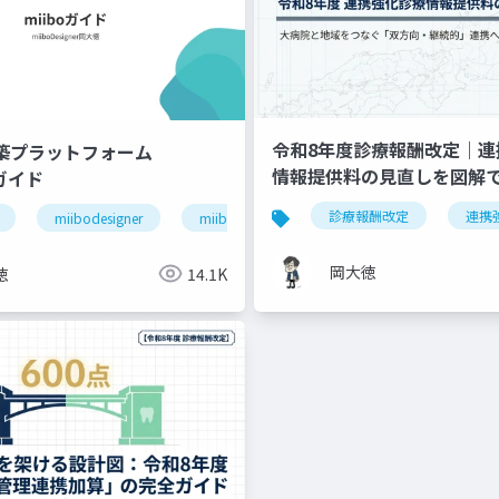
令和8年度診療報酬改定｜連
構築プラットフォーム
情報提供料の見直しを図解
」ガイド
退院支援
ケアマネジャー連携
医療介護連携
診療報酬改定
連携
miibodesigner
miiboガイド
miiboマニュアル
岡大徳
徳
14.1K