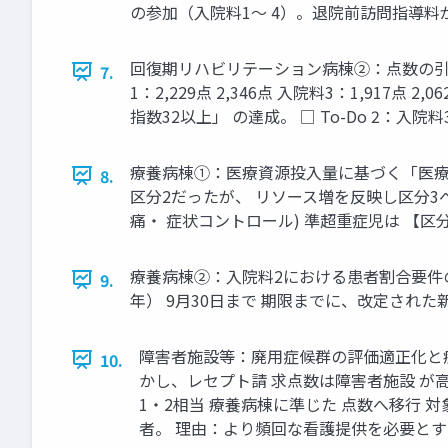
の参加（入院料1～ 4）。退院前訪問指導料が
回復期リハビリテーション病棟②：点数の引き上げ
7.
1：2,229点 2,346点 入院料3：1,917
指数32以上」 の達成。 □ To-Do 2
療養病棟①：医療資源投入量に基づく「医療区
8.
区分2だったが、 リソース増を反映し区分3
痛・ 症状コントロール) 準超重症児は 【区分
療養病棟②：入院料2における患者割合要件の厳
9.
年） 9月30日まで 期限までに、改定され
障害者施設等：廃用症候群の評価適正化と療
10.
かし、レセプト請 求点数は障害者施設 が高いと
1・2相当 療養病棟に準じた 点数へ移行
者。 理由：より頻回な看護提供を必要と