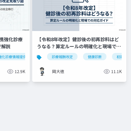
携強化診療
【令和8年改定】健診後の初再診料はど
で解説
うなる？算定ルールの明確化と現場での
対応ガイド
強化診療情報提供料
令和8年度
診療報酬改定
外来機能分化
健康診断
かかりつけ
初診料
12.9K
岡大徳
11.1K