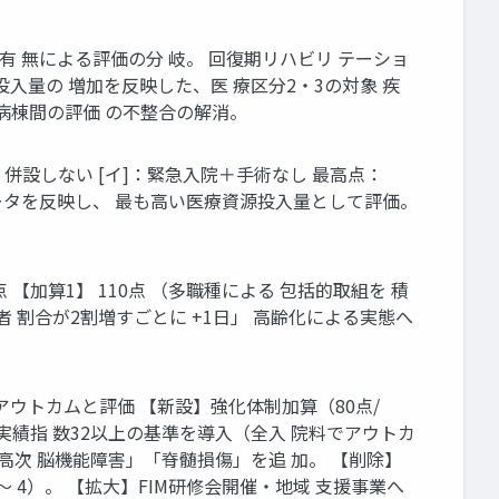
有 無による評価の分 岐。 回復期リハビリ テーショ
入量の 増加を反映した、医 療区分2・3の対象 疾
、病棟間の評価 の不整合の解消。
 併設しない [イ]：緊急入院＋手術なし 最高点：
ータを反映し、 最も高い医療資源投入量として評価。
【加算1】 110点 （多職種による 包括的取組を 積
患者 割合が2割増すごとに +1日」 高齢化による実態へ
e アウトカムと評価 【新設】強化体制加算（80点/
実績指 数32以上の基準を導入（全入 院料でアウトカ
高次 脳機能障害」「脊髄損傷」を追 加。 【削除】
 4）。 【拡大】FIM研修会開催・地域 支援事業へ