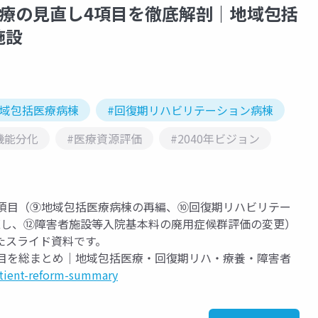
療の見直し4項目を徹底解剖｜地域包括
施設
地域包括医療病棟
#回復期リハビリテーション病棟
機能分化
#医療資源評価
#2040年ビジョン
4項目（⑨地域包括医療病棟の再編、⑩回復期リハビリテー
直し、⑫障害者施設等入院基本料の廃用症候群評価の変更）
たスライド資料です。
項目を総まとめ｜地域包括医療・回復期リハ・療養・障害者
atient-reform-summary