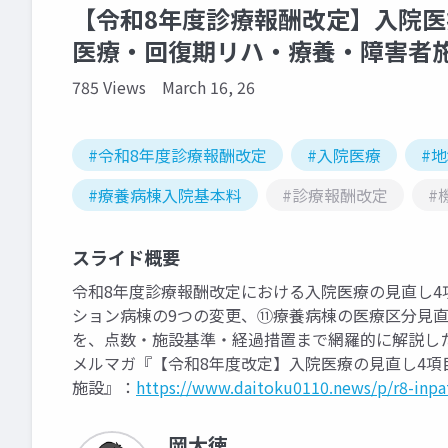
【令和8年度診療報酬改定】入院医
医療・回復期リハ・療養・障害者
785 Views
March 16, 26
#令和8年度診療報酬改定
#入院医療
#
#療養病棟入院基本料
#診療報酬改定
#
スライド概要
令和8年度診療報酬改定における入院医療の見直し
ション病棟の9つの変更、⑪療養病棟の医療区分見
を、点数・施設基準・経過措置まで網羅的に解説し
メルマガ『【令和8年度改定】入院医療の見直し4
施設』：
https://www.daitoku0110.news/p/r8-inp
岡大徳