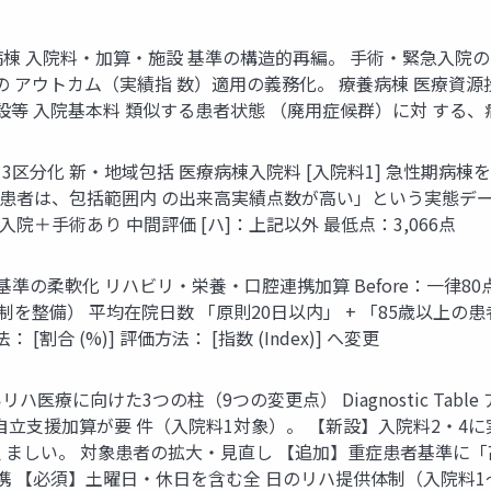
病棟 入院料・加算・施設 基準の構造的再編。 手術・緊急入院の
 アウトカム（実績指 数）適用の義務化。 療養病棟 医療資源投
設等 入院基本料 類似する患者状態 （廃用症候群）に対 する
分化 新・地域包括 医療病棟入院料 [入院料1] 急性期病棟を
入院患者は、包括範囲内 の出来高実績点数が高い」という実態デ
急入院＋手術あり 中間評価 [ハ]：上記以外 最低点：3,066点
柔軟化 リハビリ・栄養・口腔連携加算 Before：一律80点 
体制を整備） 平均在院日数 「原則20日以内」 + 「85歳以上の
合 (%)] 評価方法： [指数 (Index)] へ変更
療に向けた3つの柱（9つの変更点） Diagnostic Tabl
自立支援加算が要 件（入院料1対象）。 【新設】入院料2・4に
望 ましい。 対象患者の拡大・見直し 【追加】重症患者基準に「
携 【必須】土曜日・休日を含む全 日のリハ提供体制（入院料1～