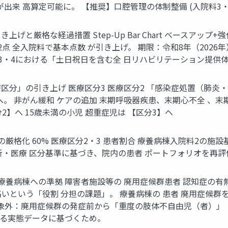
出来 高算定可能に。 【推奨】口腔管理の体制整備 (入院料3・
と厳格な経過措置 Step-Up Bar Chart ベースアッ
点 2,062点 全入院料で基本点数 が引き上げ。 期限：令和8年（2026
：入院料3・4における「土日祝日を含む全 日リハビリテーション提
分」の引き上げ 医療区分3 医療区分2 「感染症処置（肺炎・
へ。 非がん緩和 ケアの追加 末期呼吸器疾患、末期心不全 、末
2】へ 15歳未満の小児 超重症児は 【区分3】へ
格化 60% 医療区分2・3 患者割合 療養病棟入院料2の施設基
た新・医療 区分基準に基づき、院内の患者 ポートフォリオを再
養病棟への準拠 障害者施設等の 廃用症候群患者 認知症の有無
いう「役割 分担の課題」。 療養病棟の 患者 廃用症候群を「注13」
 対象外：廃用症候群の発症前から「重度の肢体不自由児（者）」
する実態データに基づくため。