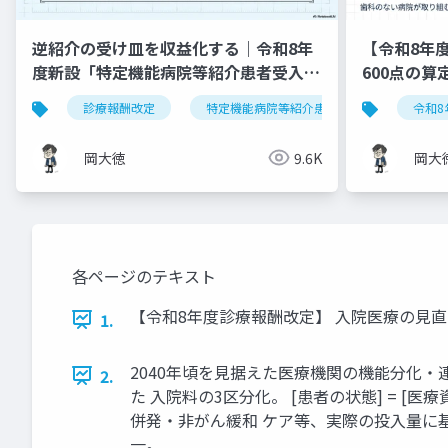
逆紹介の受け皿を収益化する｜令和8年
【令和8年
度新設「特定機能病院等紹介患者受入加
600点の
算」完全実践ガイド
診療報酬改定
特定機能病院等紹介患者受入加算
令和8
岡大徳
9.6K
岡大
各ページのテキスト
【令和8年度診療報酬改定】 入院医療の見直
1.
2040年頃を見据えた医療機関の機能分化・
2.
た 入院料の3区分化。 [患者の状態] = [
併発・非がん緩和 ケア等、実際の投入量に基
一。