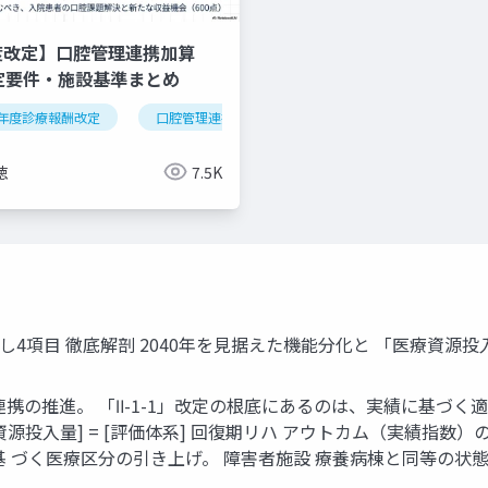
度改定】口腔管理連携加算
算定要件・施設基準まとめ
年度診療報酬改定
逆紹介
外来機能分化
口腔管理連携加算
クリニック経営
医科歯科連携
算定
徳
7.5K
し4項目 徹底解剖 2040年を見据えた機能分化と 「医療資源
連携の推進。 「Ⅱ-1-1」改定の根底にあるのは、実績に基づく
医療資源投入量] = [評価体系] 回復期リハ アウトカム（実績指数
 づく医療区分の引き上げ。 障害者施設 療養病棟と同等の状態