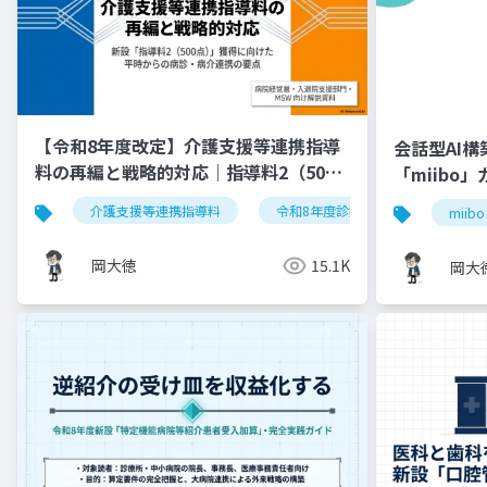
【令和8年度改定】介護支援等連携指導
会話型AI
料の再編と戦略的対応｜指導料2（500
「miibo
点）の要件整理
介護支援等連携指導料
令和8年度診療報酬改定
入
miibo
岡大徳
15.1K
岡大