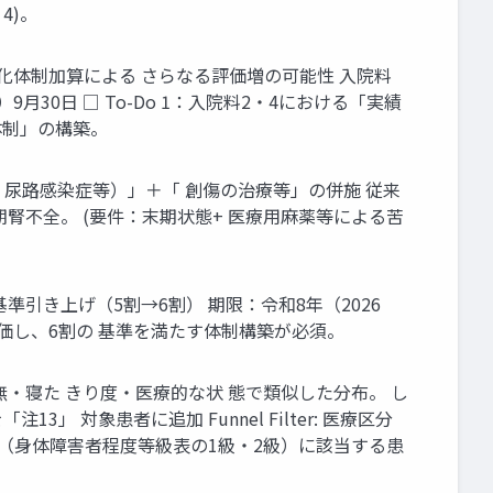
4)。
プ+強化体制加算による さらなる評価増の可能性 入院料
年）9月30日 □ To-Do 1：入院料2・4における「実績
供体制」の構築。
 尿路感染症等）」＋「 創傷の治療等」の併施 従来
期腎不全。 (要件：末期状態+ 医療用麻薬等による苦
準引き上げ（5割→6割） 期限：令和8年（2026
評価し、6割の 基準を満たす体制構築が必須。
・寝た きり度・医療的な状 態で類似した分布。 し
 対象患者に追加 Funnel Filter: 医療区分
 （身体障害者程度等級表の1級・2級）に該当する患