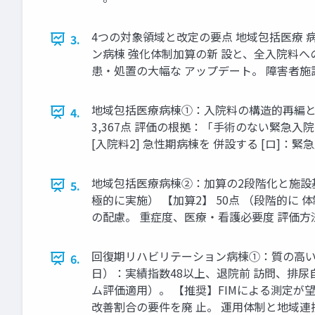
4つの対象領域と改定の要点 地域包括医療 
3.
ン病棟 強化体制加算の新 設と、全入院料への
患・処置の大幅な アップデート。 障害者施
地域包括医療病棟①：入院料の構造的再編と3区
4.
3,367点 評価の根拠：「手術のない緊急
[入院料2] 急性期病棟を 併設する [ロ]：緊
地域包括医療病棟②：加算の2段階化と施設基準の
5.
極的に実施） 【加算2】 50点 （段階的に 
の配慮。 重症度、医療・看護必要度 評価方法： [割
回復期リハビリテーション病棟①：質の高いリハ医
6.
日）：実績指数48以上、退院前 訪問、排尿
ム評価適用）。 【推奨】FIMによる測定が
改善割合の要件を廃 止。 運用体制と地域連