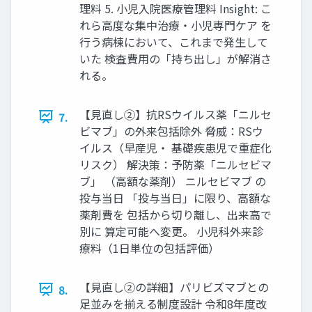
理料 5. 小児入院医療管理料 Insight: こ
れら高度な集中治療・小児専門ケア を
行う病棟において、これまで発生して
いた 検査費用の「持ち出し」が解消さ
れる。
【見直し②】抗RSウイルス薬「ニルセ
7.
ビマブ」の外来包括除外 脅威：RSウ
イルス（早産児・ 基礎疾患児で重症化
リスク） 解決策：予防薬「ニルセビマ
ブ」 （高額な薬剤） ニルセビマブ の
投与当日 「投与当日」に限り、高額な
薬剤費を 包括から切り離し、出来高で
別に 算定可能へ変更。 小児科外来診
療料（1日単位の包括評価）
【見直し②の詳細】パリビズマブとの
8.
足並みを揃える制度設計 令和8年度改