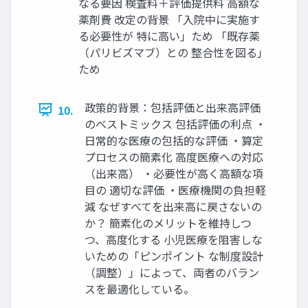
なる要因 検査料＋評価提供料 高額な
薬剤費 改定の背景 「入院中に実施す
る必要性が 特に高い」ため 「既存薬
（パリビズマブ）との 整合性を図る」
ため
政策的背景：包括評価と出来高評価
10.
のベストミックス 包括評価の利点 ・
日常的な医療の包括的な評価 ・算定
プロセスの簡素化 高度医療への対応
（出来高） ・必要性が高く高額な項
目の 適切な評価 ・医療機関の負担軽
減 なぜすべてを出来高に戻さないの
か？ 簡素化のメリットを維持しつ
つ、高度化する 小児医療を阻害しな
いための「ピンポイント な制度設計
（調整）」によって、両者のバラン
スを最適化している。