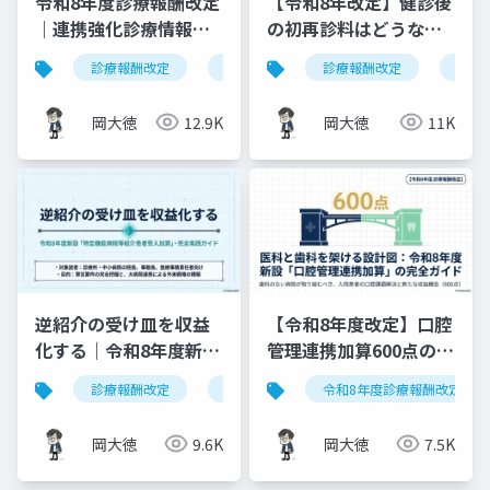
令和8年度診療報酬改定
【令和8年改定】健診後
｜連携強化診療情報提
の初再診料はどうな
供料の見直しを図解で
る？算定ルールの明確
診療報酬改定
連携強化診療情報提供料
診療報酬改定
令和8年度
健康
解説
化と現場での対応ガイ
ド
岡大徳
12.9K
岡大徳
11K
逆紹介の受け皿を収益
【令和8年度改定】口腔
化する｜令和8年度新設
管理連携加算600点の算
「特定機能病院等紹介
定要件・施設基準まと
診療報酬改定
特定機能病院等紹介患者受入加算
令和8年度診療報酬改定
患者受入加算」完全実
め
践ガイド
岡大徳
9.6K
岡大徳
7.5K