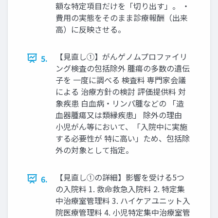
額な特定項目だけを「切り出す」。 ・
費用の実態をそのまま診療報酬（出来
高）に反映させる。
【見直し①】がんゲノムプロファイリ
5.
ング検査の包括除外 腫瘍の多数の遺伝
子を 一度に調べる 検査料 専門家会議
による 治療方針の検討 評価提供料 対
象疾患 白血病・リンパ腫などの 「造
血器腫瘍又は類縁疾患」 除外の理由
小児がん等において、「入院中に実施
する必要性が 特に高い」ため、包括除
外の対象として指定。
【見直し①の詳細】影響を受ける5つ
6.
の入院料 1. 救命救急入院料 2. 特定集
中治療室管理料 3. ハイケアユニット入
院医療管理料 4. 小児特定集中治療室管