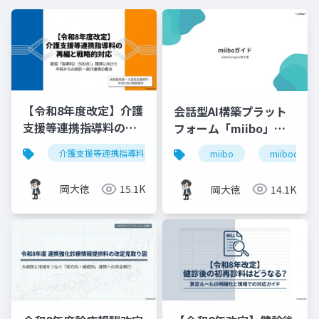
【令和8年度改定】介護
会話型AI構築プラット
支援等連携指導料の再
フォーム「miibo」ガ
編と戦略的対応｜指導
イド
介護支援等連携指導料
令和8年度診療報酬改定
入
miibo
miibodesign
料2（500点）の要件整
理
岡大徳
15.1K
岡大徳
14.1K