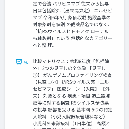
定で合流 パリビズマブ 従来から投与
日は包括除外（出来高算定） ニルセビ
マブ 令和6年5月 薬価収載 施設基準の
対象薬剤を個別 の截薬品名ではなく、
「抗RSウイルスヒトモノク ローナル
抗体製剤」という 包括的なカテゴリー
へと整 理。
比較マトリクス：令和8年度「包括除
9.
外」2つの見直しの全体像 【見直し
①】 がんゲノムプロファイリング検査
【見直し②】 抗RSウイルス薬「ニル
セビマブ」 医療シーン 【入院】 【外
来】 対象となる 疾患・項目 造血器腫
瘍等に対する検査 RSウイルス予防薬
の投与 影響を受ける 基本料 5つの特定
入院料 （小児入院医療管理料など）
小児科外来診療料（1日単位） 高額と