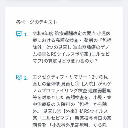
各ページのテキスト
令和8年度 診療報酬改定の要点 小児医
1.
療における高額な検査・ 薬剤の「包括
除外」2つの見直し 造血器腫瘍のゲノ
ム検査とRSウイルス予防薬 (ニルセビ
マブ)の算定はどう変わるのか？
エグゼクティブ・サマリー：2つの見
2.
直しの全体像 見直し①【入院】がんゲ
ノムプロファイリング検査 造血器腫瘍
等を対象とした 高額検査を、小児・集
中治療系の 入院料の「包括」から除
外。 見直し②【外来】抗RSウイルス
薬「ニルセビマブ」 新薬投与当日の薬
剤費を 「小児科外来診療料」から除