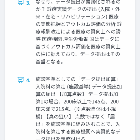
なぜ今、データ提出が義務化されるの
3.
か？ 診療実績データの提出 (入院・外
来・在宅・リハビリテーション) 医療
の実態把握とアウトカム評価の分析 診
療報酬改定による医療の質向上への誘
導 医療機関 厚生労働省 国はデータに
基づくアウトカム評価を医療の質向上
の柱に据えており、データ提出はその
基盤となる。
施設基準としての「データ提出加算」
4.
入院料の算定 (施設基準) データ提出加
算の届出 【加算点数】 データ提出加
算1の場合、200床以上で145点、200
床未満で215点。(※点数自体は小規
模) 【真の狙い】 点数ではなく「届
出」を施設基準に組み込むことで、入
院料を算定する医療機関へ実質的なデ
ータ提出を義務付ける。