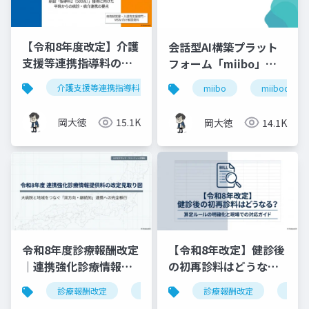
【令和8年度改定】介護
会話型AI構築プラット
支援等連携指導料の再
フォーム「miibo」ガ
編と戦略的対応｜指導
イド
介護支援等連携指導料
令和8年度診療報酬改定
入
miibo
miibodesign
料2（500点）の要件整
理
岡大徳
15.1K
岡大徳
14.1K
令和8年度診療報酬改定
【令和8年改定】健診後
｜連携強化診療情報提
の初再診料はどうな
供料の見直しを図解で
る？算定ルールの明確
診療報酬改定
連携強化診療情報提供料
診療報酬改定
令和8年度
健康
解説
化と現場での対応ガイ