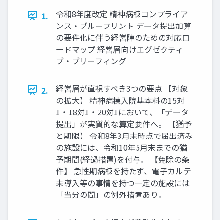
令和8年度改定 精神病棟コンプライア
1.
ンス・ブループリント データ提出加算
の要件化に伴う経営陣のための対応ロ
ードマップ 経営層向けエグゼクティ
ブ・ブリーフィング
経営層が直視すべき3つの要点 【対象
2.
の拡大】 精神病棟入院基本料の15対
1・18対1・20対1において、「データ
提出」が実質的な算定要件へ。 【猶予
と期限】 令和8年3月末時点で届出済み
の施設には、令和10年5月末までの猶
予期間(経過措置)を付与。 【免除の条
件】 急性期病棟を持たず、電子カルテ
未導入等の事情を持つ一定の施設には
「当分の間」の例外措置あり。