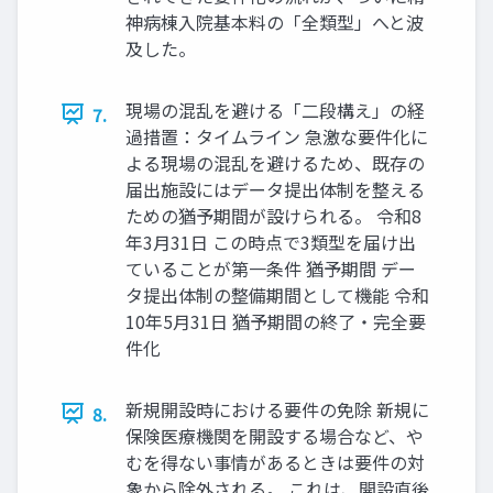
神病棟入院基本料の「全類型」へと波
及した。
現場の混乱を避ける「二段構え」の経
7.
過措置：タイムライン 急激な要件化に
よる現場の混乱を避けるため、既存の
届出施設にはデータ提出体制を整える
ための猶予期間が設けられる。 令和8
年3月31日 この時点で3類型を届け出
ていることが第一条件 猶予期間 デー
タ提出体制の整備期間として機能 令和
10年5月31日 猶予期間の終了・完全要
件化
新規開設時における要件の免除 新規に
8.
保険医療機関を開設する場合など、や
むを得ない事情があるときは要件の対
象から除外される。 これは、開設直後