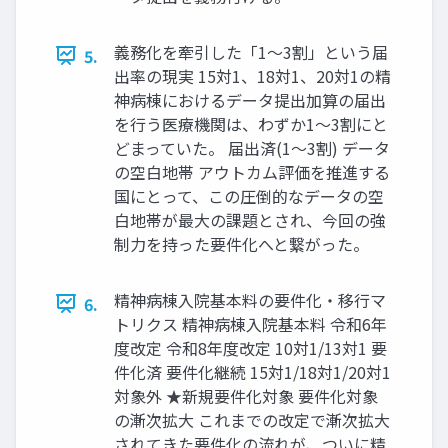
義務化を牽引した「1〜3割」という届
5.
出率の現実 15対1、18対1、20対1の精
神病棟におけるデータ提出加算の届出
を行う医療機関は、わずか1〜3割にと
どまっていた。 届出済(1〜3割) データ
の空白地帯 アウトカム評価を推進する
国にとって、この圧倒的なデータの空
白地帯が最大の課題とされ、今回の強
制力を持った要件化へと繋がった。
精神病棟入院基本料の要件化・移行マ
6.
トリクス 精神病棟入院基本料 令和6年
度改定 令和8年度改定 10対1/13対1 要
件化済 要件化継続 15対1/18対1/20対1
対象外 ★新規要件化対象 要件化対象
の漸次拡大 これまでの改定で漸次拡大
されてきた要件化の流れが、ついに精