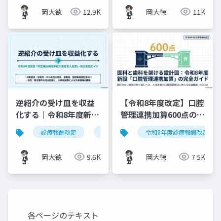
ド
岡大徳
12.9K
岡大徳
11K
逆紹介の受け皿を収益
【令和8年度改定】口腔
化する｜令和8年度新設
管理連携加算600点の算
「特定機能病院等紹介
定要件・施設基準まと
診療報酬改定
特定機能病院等紹介患者受入加算
令和8年度診療報酬改定
患者受入加算」完全実
め
践ガイド
岡大徳
9.6K
岡大徳
7.5K
各ページのテキスト