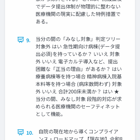
でデータ提出体制が物理的に整わない
医療機関の現実に配慮した特例措置で
ある。
当分の間の「みなし対象」判定ツリー
9.
対象外 はい 急性期向け病棟(データ提
出必須)を持っているか？ いいえ 対象
外 いいえ 電子カルテ導入など、提出
困難な「正当の理由」があるか？ はい
療養病棟等を持つ場合 精神病棟入院基
本料等を持つ場合 (病床数問わず) 対象
外 いいえ 合計200床未満か？ はい ★
当分の間、みなし対象 段階的対応が求
められる医療機関のセーフティネット
として機能。
自院の現在地から導くコンプライア
10.
ンス・ロードマップ 【現在地】令和8