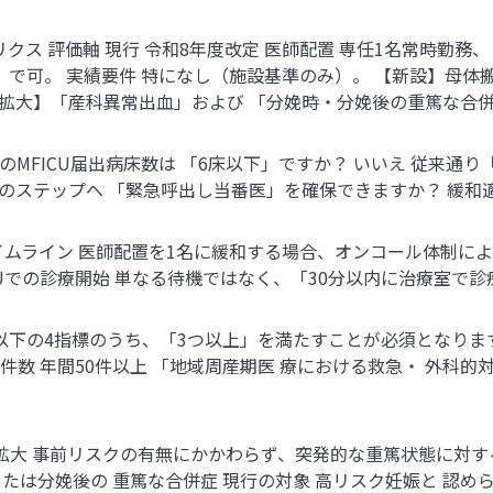
リクス 評価軸 現行 令和8年度改定 医師配置 専任1名常時勤務
） で可。 実績要件 特になし（施設基準のみ）。 【新設】母体
【拡大】「産科異常出血」および 「分娩時・分娩後の重篤な合併
のMFICU届出病床数は 「6床以下」ですか？ いいえ 従来通
次のステップへ 「緊急呼出し当番医」を確保できますか？ 緩
ムライン 医師配置を1名に緩和する場合、オンコール体制による
当該MFICUでの診療開始 単なる待機ではなく、「30分以内に治療
以下の4指標のうち、「3つ以上」を満たすことが必須となります
件数 年間50件以上 「地域周産期医 療における救急・ 外科的対
大 事前リスクの有無にかかわらず、突発的な重篤状態に対する
分娩時または分娩後の 重篤な合併症 現行の対象 高リスク妊娠と 