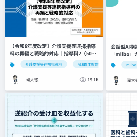
【令和8年度改定】介護支援等連携指導
会話型AI
料の再編と戦略的対応｜指導料2（500
「miibo
点）の要件整理
介護支援等連携指導料
令和8年度診療報酬改定
入
miibo
岡大徳
15.1K
岡大