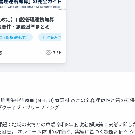
度改定】口腔管理連携加算
算定要件・施設基準まとめ
年度診療報酬改定
逆紹介
外来機能分化
口腔管理連携加算
クリニック経営
医科歯科連携
算定
徳
7.5K
胎児集中治療室 (MFICU) 管理料 改定の全容 柔軟性と質
ゼクティブ・ブリーフィング
 課題：地域の実情との乖離 令和8年度改定 解決策：実態に即
を阻害。 オンコール体制の評価と、実績に基づく機能評価へ 