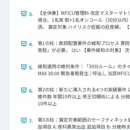
【全体像】MFICU管理料 改定マスターマト
3.
場合、1名常 駐+1名オンコール（30分以内
須。 算定対象 ハイリスク妊娠の妊産婦。 
第1の柱：医師配置要件の緩和プロセス 貴院
4.
常駐」が必要。 はい 【要件緩和の対象】 
緩和適用の絶対条件：「30分ルール」のタイ
5.
MAX 30:00 緊急事態発生 / 呼出し 
第2の柱：新たに導入される4つの実績要件 
6.
娩件数 年間10件以上 帝王切開術による 分娩
10件以上
第3の柱：算定対象範囲のセーフティネット拡
7.
加項目 A: 産科異常出血 追加項目 B: 