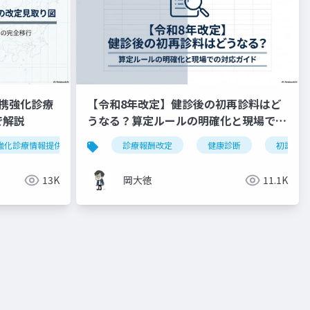
携強化診療
【令和8年改定】健診後の初再診料はど
で解説
うなる？算定ルールの明確化と現場での
対応ガイド
強化診療情報提供料
令和8年度
診療報酬改定
外来機能分化
健康診断
かかりつけ
初診料
13K
岡大徳
11.1K