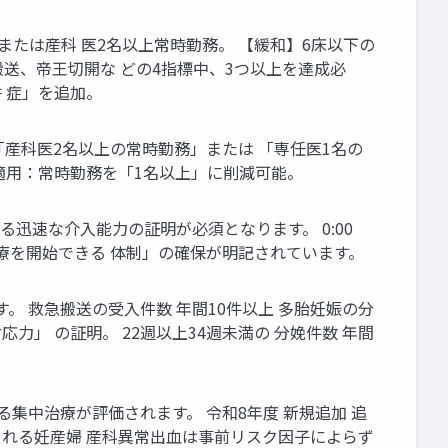
、または産科 医2名以上常時勤務。 【緩和】6床以下の
搬送、帝王切開な どの4指標中、3つ以上を達成必
 症」を追加。
り「産科医2名以上の常時勤務」または 「専任医1名の
和適用：常時勤務を「1名以上」に削減可能。
迅速な介入能力の証明が必須となります。 0:00
室で診療を開始できる 体制」の確保が明記されています。
。 救急搬送の受入件数 年間10件以上 多胎妊娠の分
応力」 の証明。 22週以上34週未満の 分娩件数 年間
集中治療が評価されます。 令和8年度 新規追加 追
認められる妊産婦 産科異常出血は事前リスク因子によらず