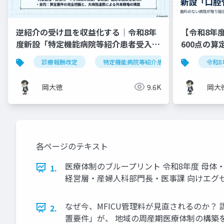
逆紹介の受け皿を収益化する｜令和8年
【令和8年
度新設「特定機能病院等紹介患者受入加
600点の
算」完全実践ガイド
診療報酬改定
特定機能病院等紹介患者受入加算
令和8
岡大徳
9.6K
岡大
各ページのテキスト
医療体制のブループリント 令和8年度 母体・
1.
経営層・産婦人科部門長・医事課 向けエグ
なぜ今、MFICU管理料が見直されるのか？
2.
置要件」が、 地域の周産期医療体制の構築