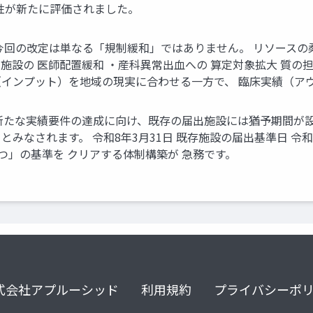
要性が新たに評価されました。
今回の改定は単なる「規制緩和」ではありません。 リソース
下施設の 医師配置緩和 ・産科異常出血への 算定対象拡大 質の
件（インプット）を地域の現実に合わせる一方で、 臨床実績（
たな実績要件の達成に向け、既存の届出施設には猶予期間が設けら
なされます。 令和8年3月31日 既存施設の届出基準日 令和8年4
3つ」の基準を クリアする体制構築が 急務です。
式会社アプルーシッド
利用規約
プライバシーポ