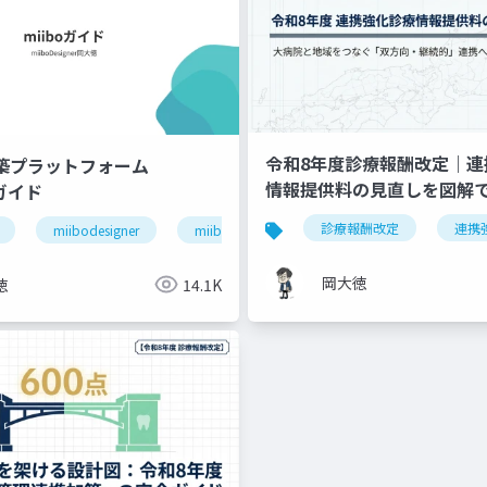
令和8年度診療報酬改定｜連
構築プラットフォーム
情報提供料の見直しを図解
」ガイド
退院支援
ケアマネジャー連携
医療介護連携
診療報酬改定
連携
miibodesigner
miiboガイド
miiboマニュアル
岡大徳
徳
14.1K