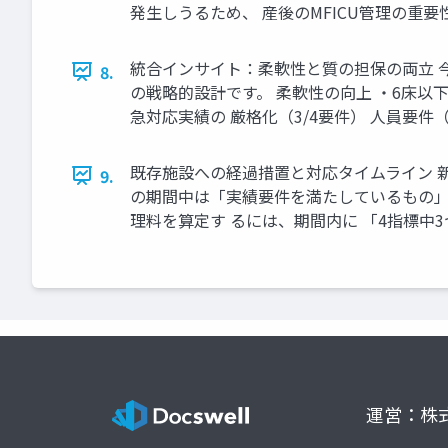
発生しうるため、 産後のMFICU管理の重
統合インサイト：柔軟性と質の担保の両立 
8.
の戦略的設計です。 柔軟性の向上 ・6床以
急対応実績の 厳格化（3/4要件） 人員要
既存施設への経過措置と対応タイムライン 新
9.
の期間中は「実績要件を満たしているもの」とみ
理料を算定す るには、期間内に 「4指標中
運営：株