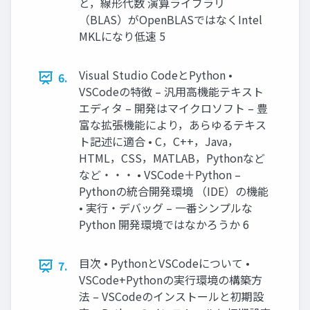
と，線形代数 演算ライブラリ
（BLAS）がOpenBLASではなくIntel
MKLになり低速 5
Visual Studio CodeとPython •
6.
VSCodeの特徴 – 汎用高機能テキスト
エディタ – 開発はマイクロソフト – 豊
富な拡張機能により，あらゆるテキス
ト記述に適合 • C，C++，Java，
HTML，CSS，MATLAB，Pythonなど
など・・・ • VSCode＋Python –
Pythonの統合開発環境 （IDE）の機能
• 実行・デバッグ – 一番シンプルな
Python 開発環境ではなかろうか 6
目次 • PythonとVSCodeについて •
7.
VSCode+Pythonの実行環境の構築方
法 – VSCodeのインストールと初期設