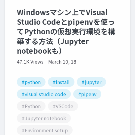
Windowsマシン上でVisual
Studio Codeとpipenvを使っ
てPythonの仮想実行環境を構
築する方法（Jupyter
notebookも）
47.1K Views
March 10, 18
#python
#install
#jupyter
#visual studio code
#pipenv
#Python
#VSCode
#Jupyter notebook
#Environment setup