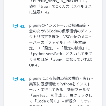
「PIPENV_VENV_IN_PROJECT」，
値を「true」でOK 入力（スペルミス
に注意） 42
pipenvのインストールと初期設定 •
43.
念のためVSCodeの仮想環境のディレ
クトリ設定を確認 – VSCodeのメニュ
ーバーの「ファイル」→「基本設
定」→「設定」 – 「設定の検索」に
「python.venvPath」と入力して出て
くる項目が 「.venv」になっていれば
OK 43
pipenvによる仮想環境の構築・実行 •
44.
実際に仮想環境でPythonをインスト
ール・実行してみる – 新規フォルダ
「envTest」を作成し，右クリックし
て「Codeで開く」 – 新規ターミナル