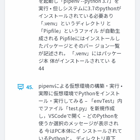
を起動し「pipenv --python 3.7」を
実行 • 但しシステムに3.7のpythonが
インストールされている必要あり
「.venv」というディレクトリ と
「Pipfile」というファイル が自動生
成される Pipfileにはインストールし
たパッケージとそのバー ジョン一覧
が記述され， 「.venv」にはパッケー
ジ本 体がインストールされてい る
44
pipenvによる仮想環境の構築・実行 •
45.
実際に仮想環境でPythonをインスト
ール・実行してみる – 「envTest」内
でファイル「test.py」を新規作成
し，VSCodeで開く – どのPythonを
使うか選択のメッセージが表示され
る 今はPC本体にイ ンストールされて
いるPythonと， ディレクトリ直下