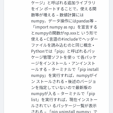
ケージ」と呼ばれる追加ライブラリ
をイン ポートすることで，使える関
数等が増える – 数値計算には
numpy，データ操作にはpandas等 –
「import numpy as np」を宣言する
とnumpyの関数がnp.xxxと いう形で
使える • C言語の#includeでヘッダー
ファイルを読み込むのと同じ概念 •
Pythonでは「pip」と呼ばれるパッ
ケージ管理ソフトを使っ て各パッケ
ージをインストール・アンインスト
ールする – ターミナルで「pip install
numpy」を実行すれば，numpyがイ
ン ストールされる • 後述のバージョ
ンを指定していないので最新版の
numpyが入る – ターミナルで「pip
list」を実行すれば，現在インストー
ルされてい るパッケージ一覧が表示
される – 「pip uninstall numpy」で