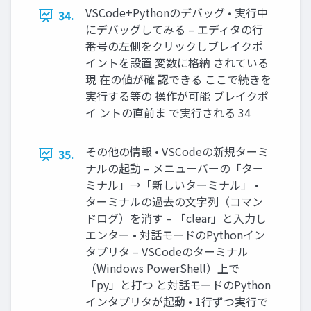
VSCode+Pythonのデバッグ • 実行中
34.
にデバッグしてみる – エディタの行
番号の左側をクリックしブレイクポ
イントを設置 変数に格納 されている
現 在の値が確 認できる ここで続きを
実行する等の 操作が可能 ブレイクポ
イ ントの直前ま で実行される 34
その他の情報 • VSCodeの新規ターミ
35.
ナルの起動 – メニューバーの「ター
ミナル」→「新しいターミナル」 •
ターミナルの過去の文字列（コマン
ドログ）を消す – 「clear」と入力し
エンター • 対話モードのPythonイン
タプリタ – VSCodeのターミナル
（Windows PowerShell）上で
「py」と打つ と対話モードのPython
インタプリタが起動 • 1行ずつ実行で