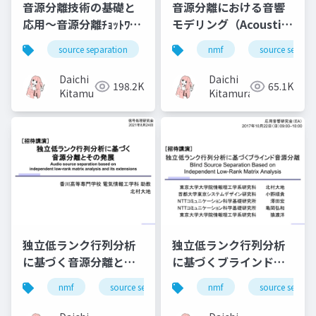
音源分離技術の基礎と
音源分離における音響
応用～音源分離ﾁｮｯﾄﾜｶﾙ
モデリング（Acoustic
になるための手引き～
modeling in audio
source separation
nmf
nmf
music
source separa
bss
source separation）
Daichi
Daichi
198.2K
65.1K
Kitamura
Kitamura
独立低ランク行列分析
独立低ランク行列分析
に基づく音源分離とそ
に基づくブラインド音
の発展（Audio source
源分離（Blind source
nmf
source separation
nmf
music
source separa
bss
separation based on
separation based on
independent low-
independent low-