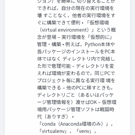
ジョン）を簡単に 切り替えることが
できれば，自分の現在の実行環境を
壊 すことなく，他者の実行環境をす
ぐに構築できて便利 • 「仮想環境
（virtual environment）」という概
念が登場 – 実行環境を「仮想的に」
管理・構築 • 例えば，Python本体や
各パッケージのインストールをPC本
体ではなく ディレクトリ内で完結し
た形で管理可能 – ディレクトリを変
えれば環境が変わるので，同じPCで
プロジェクト毎に異なる実行環 境を
構築できる – 他のPCに移すときも，
ディレクトリごと（あるいはパッケ
ージ管理情報を）渡せばOK – 仮想環
境用パッケージ管理ソフトは戦国時
代（ありすぎ） •
「conda（Anaconda環境のみ）」，
「virtualenv」，「venv」，