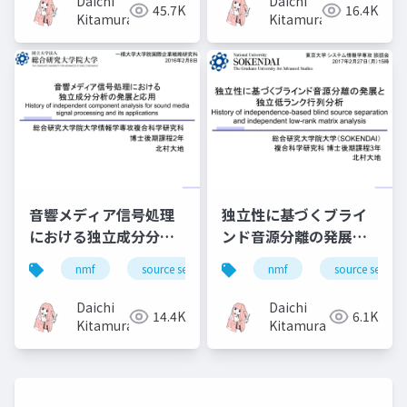
Daichi
Daichi
45.7K
16.4K
rank matrix analysis
rank matrix
Kitamura
Kitamura
and its extensions）
analysis）
音響メディア信号処理
独立性に基づくブライ
における独立成分分析
ンド音源分離の発展と
の発展と応用, History
独立低ランク行列分析
nmf
source separation
nmf
bss
source separa
ica
of independent
History of
component analysis
independence-based
Daichi
Daichi
14.4K
6.1K
for sound media
blind source
Kitamura
Kitamura
signal processing
separation and
and its applications
independent low-
rank matrix analysis