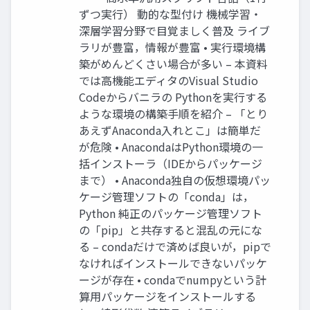
ずつ実行） 動的な型付け 機械学習・
深層学習分野で目覚ましく普及 ライブ
ラリが豊富，情報が豊富 • 実行環境構
築がめんどくさい場合が多い – 本資料
では高機能エディタのVisual Studio
Codeからバニラの Pythonを実行する
ような環境の構築手順を紹介 – 「とり
あえずAnaconda入れとこ」は簡単だ
が危険 • AnacondaはPython環境の一
括インストーラ（IDEからパッケージ
まで） • Anaconda独自の仮想環境パッ
ケージ管理ソフトの「conda」は，
Python 純正のパッケージ管理ソフト
の「pip」と共存すると混乱の元にな
る – condaだけで済めば良いが，pipで
なければインストールできないパッケ
ージが存在 • condaでnumpyという計
算用パッケージをインストールする