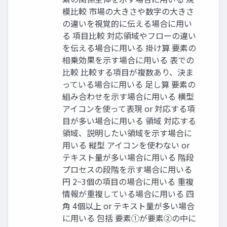
模⽐較 市場の⼤きさや数字の⼤きさ
の違いを視覚的に伝える場合に⽤い
る 項⽬⽐較 対応領域やフローの違い
を伝える場合に⽤いる 掛け算 要素の
相乗効果を⽰す場合に⽤いる 表での
⽐較 ⽐較する項⽬が複数あり、決ま
っている場合に⽤いる ⾜し算 要素の
組み合わせを⽰す場合に⽤いる 横型
アイコンを使って表現 or 対応する項
⽬が多い場合に⽤いる 領域 対応する
領域、説明したい領域を⽰す場合に
⽤いる 縦型 アイコンを使わない or
テキスト量が多い場合に⽤いる 階段
プロセスの段階を⽰す場合に⽤いる
円 2~3個の項⽬の場合に⽤いる 重複
情報が重複している場合に⽤いる 四
⾓ 4個以上 or テキスト量が多い場合
に⽤いる 包括 要素①が要素②の中に