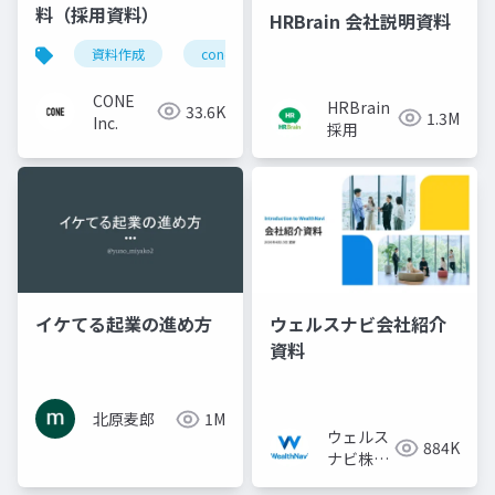
料（採用資料）
HRBrain 会社説明資料
資料作成
cone
採用ピッチ資料
CONE
HRBrain
33.6K
1.3M
Inc.
採用
イケてる起業の進め方
ウェルスナビ会社紹介
資料
北原麦郎
1M
ウェルス
884K
ナビ株式
会社