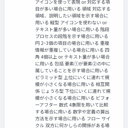
アイコンを使って表現 or 対応する項
⽬が多い場合に⽤いる 領域 対応する
領域、説明したい領域を⽰す場合に
⽤いる 縦型 アイコンを使わない or
テキスト量が多い場合に⽤いる 階段
プロセスの段階を⽰す場合に⽤いる
円 2~3個の項⽬の場合に⽤いる 重複
情報が重複している場合に⽤いる 四
⾓ 4個以上 or テキスト量が多い場合
に⽤いる 包括 要素①が要素②の中に
属していることを⽰す場合に⽤いる
ピラミッド型 上位にいくに連れて規
模が⼩さくなる場合に⽤いる 相互関
係 じょうろ型 下位にいくに連れて規
模が⼩さくなる場合に⽤いる ビフォ
ーアフター 数式 4象限を⽤いて⽐較
する場合に⽤いる 数字や定義の算出
⽅法を⽰す場合に⽤いる フロー サイ
クル 双⽅に何かしらの関係がある場