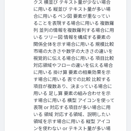
クス 横並び テキスト量が少ない場合
に⽤いる 縦並び テキスト量が多い場
合に⽤いる ペン図 要素が重なってい
ることを表現する場合に⽤いる 複数羅
列 並列の情報を複数羅列する場合に⽤
いる ツリー図 情報を構成する要素の
関係全体を⽰す場合に⽤いる 規模⽐較
市場の⼤きさや数字の⼤きさの違いを
視覚的に伝える場合に⽤いる 項⽬⽐較
対応領域やフローの違いを伝える場合
に⽤いる 掛け算 要素の相乗効果を⽰
す場合に⽤いる 表での⽐較 ⽐較する
項⽬が複数あり、決まっている場合に
⽤いる ⾜し算 要素の組み合わせを⽰
す場合に⽤いる 横型 アイコンを使って
表現 or 対応する項⽬が多い場合に⽤
いる 領域 対応する領域、説明したい
領域を⽰す場合に⽤いる 縦型 アイコ
ンを使わない or テキスト量が多い場