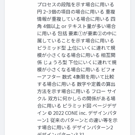
プロセスの段階を⽰す場合に⽤いる
円 2~3個の項⽬の場合に⽤いる 重複
情報が重複している場合に⽤いる 四
⾓ 4個以上 or テキスト量が多い場合
に⽤いる 包括 要素①が要素②の中に
属していることを⽰す場合に⽤いる
ピラミッド型 上位にいくに連れて規
模が⼩さくなる場合に⽤いる 相互関
係 じょうろ型 下位にいくに連れて規
模が⼩さくなる場合に⽤いる ビフォ
ーアフター 数式 4象限を⽤いて⽐較
する場合に⽤いる 数字や定義の算出
⽅法を⽰す場合に⽤いる フロー サイ
クル 双⽅に何かしらの関係がある場
合に⽤いる ピラミッド図 ページデザ
イン © 2022 CONE inc. デザインパタ
ーン1 従来のパターンとの違い等を⽰
す場合に⽤いる デザインパターン2
デザインパターン3 31