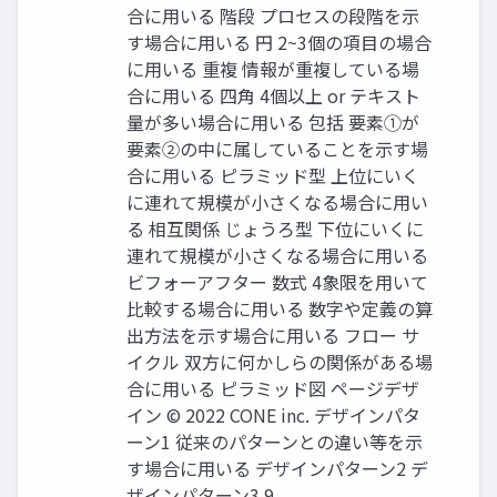
合に⽤いる 階段 プロセスの段階を⽰
す場合に⽤いる 円 2~3個の項⽬の場合
に⽤いる 重複 情報が重複している場
合に⽤いる 四⾓ 4個以上 or テキスト
量が多い場合に⽤いる 包括 要素①が
要素②の中に属していることを⽰す場
合に⽤いる ピラミッド型 上位にいく
に連れて規模が⼩さくなる場合に⽤い
る 相互関係 じょうろ型 下位にいくに
連れて規模が⼩さくなる場合に⽤いる
ビフォーアフター 数式 4象限を⽤いて
⽐較する場合に⽤いる 数字や定義の算
出⽅法を⽰す場合に⽤いる フロー サ
イクル 双⽅に何かしらの関係がある場
合に⽤いる ピラミッド図 ページデザ
イン © 2022 CONE inc. デザインパタ
ーン1 従来のパターンとの違い等を⽰
す場合に⽤いる デザインパターン2 デ
ザインパターン3 9