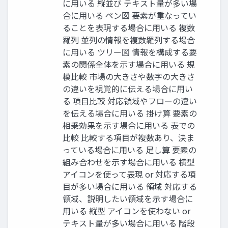
に⽤いる 縦並び テキスト量が多い場
合に⽤いる ペン図 要素が重なってい
ることを表現する場合に⽤いる 複数
羅列 並列の情報を複数羅列する場合
に⽤いる ツリー図 情報を構成する要
素の関係全体を⽰す場合に⽤いる 規
模⽐較 市場の⼤きさや数字の⼤きさ
の違いを視覚的に伝える場合に⽤い
る 項⽬⽐較 対応領域やフローの違い
を伝える場合に⽤いる 掛け算 要素の
相乗効果を⽰す場合に⽤いる 表での
⽐較 ⽐較する項⽬が複数あり、決ま
っている場合に⽤いる ⾜し算 要素の
組み合わせを⽰す場合に⽤いる 横型
アイコンを使って表現 or 対応する項
⽬が多い場合に⽤いる 領域 対応する
領域、説明したい領域を⽰す場合に
⽤いる 縦型 アイコンを使わない or
テキスト量が多い場合に⽤いる 階段