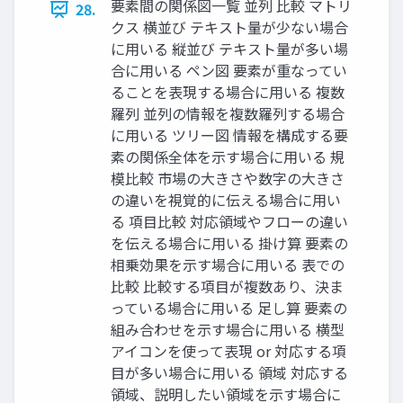
要素間の関係図⼀覧 並列 ⽐較 マトリ
28.
クス 横並び テキスト量が少ない場合
に⽤いる 縦並び テキスト量が多い場
合に⽤いる ペン図 要素が重なってい
ることを表現する場合に⽤いる 複数
羅列 並列の情報を複数羅列する場合
に⽤いる ツリー図 情報を構成する要
素の関係全体を⽰す場合に⽤いる 規
模⽐較 市場の⼤きさや数字の⼤きさ
の違いを視覚的に伝える場合に⽤い
る 項⽬⽐較 対応領域やフローの違い
を伝える場合に⽤いる 掛け算 要素の
相乗効果を⽰す場合に⽤いる 表での
⽐較 ⽐較する項⽬が複数あり、決ま
っている場合に⽤いる ⾜し算 要素の
組み合わせを⽰す場合に⽤いる 横型
アイコンを使って表現 or 対応する項
⽬が多い場合に⽤いる 領域 対応する
領域、説明したい領域を⽰す場合に