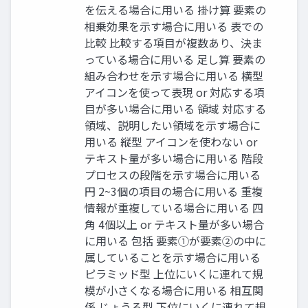
を伝える場合に⽤いる 掛け算 要素の
相乗効果を⽰す場合に⽤いる 表での
⽐較 ⽐較する項⽬が複数あり、決ま
っている場合に⽤いる ⾜し算 要素の
組み合わせを⽰す場合に⽤いる 横型
アイコンを使って表現 or 対応する項
⽬が多い場合に⽤いる 領域 対応する
領域、説明したい領域を⽰す場合に
⽤いる 縦型 アイコンを使わない or
テキスト量が多い場合に⽤いる 階段
プロセスの段階を⽰す場合に⽤いる
円 2~3個の項⽬の場合に⽤いる 重複
情報が重複している場合に⽤いる 四
⾓ 4個以上 or テキスト量が多い場合
に⽤いる 包括 要素①が要素②の中に
属していることを⽰す場合に⽤いる
ピラミッド型 上位にいくに連れて規
模が⼩さくなる場合に⽤いる 相互関
係 じょうろ型 下位にいくに連れて規