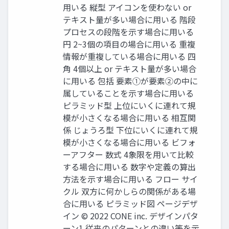
⽤いる 縦型 アイコンを使わない or
テキスト量が多い場合に⽤いる 階段
プロセスの段階を⽰す場合に⽤いる
円 2~3個の項⽬の場合に⽤いる 重複
情報が重複している場合に⽤いる 四
⾓ 4個以上 or テキスト量が多い場合
に⽤いる 包括 要素①が要素②の中に
属していることを⽰す場合に⽤いる
ピラミッド型 上位にいくに連れて規
模が⼩さくなる場合に⽤いる 相互関
係 じょうろ型 下位にいくに連れて規
模が⼩さくなる場合に⽤いる ビフォ
ーアフター 数式 4象限を⽤いて⽐較
する場合に⽤いる 数字や定義の算出
⽅法を⽰す場合に⽤いる フロー サイ
クル 双⽅に何かしらの関係がある場
合に⽤いる ピラミッド図 ページデザ
イン © 2022 CONE inc. デザインパタ
ーン1 従来のパターンとの違い等を⽰