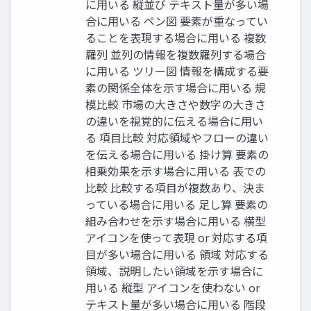
に⽤いる 縦並び テキスト量が多い場
合に⽤いる ペン図 要素が重なってい
ることを表現する場合に⽤いる 複数
羅列 並列の情報を複数羅列する場合
に⽤いる ツリー図 情報を構成する要
素の関係全体を⽰す場合に⽤いる 規
模⽐較 市場の⼤きさや数字の⼤きさ
の違いを視覚的に伝える場合に⽤い
る 項⽬⽐較 対応領域やフローの違い
を伝える場合に⽤いる 掛け算 要素の
相乗効果を⽰す場合に⽤いる 表での
⽐較 ⽐較する項⽬が複数あり、決ま
っている場合に⽤いる ⾜し算 要素の
組み合わせを⽰す場合に⽤いる 横型
アイコンを使って表現 or 対応する項
⽬が多い場合に⽤いる 領域 対応する
領域、説明したい領域を⽰す場合に
⽤いる 縦型 アイコンを使わない or
テキスト量が多い場合に⽤いる 階段