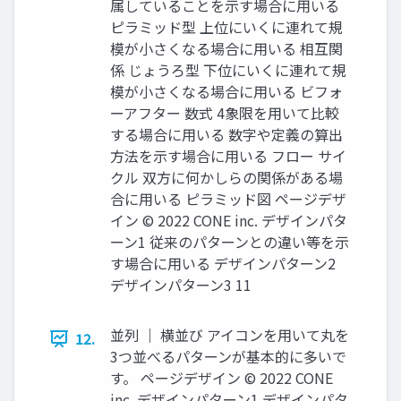
属していることを⽰す場合に⽤いる
ピラミッド型 上位にいくに連れて規
模が⼩さくなる場合に⽤いる 相互関
係 じょうろ型 下位にいくに連れて規
模が⼩さくなる場合に⽤いる ビフォ
ーアフター 数式 4象限を⽤いて⽐較
する場合に⽤いる 数字や定義の算出
⽅法を⽰す場合に⽤いる フロー サイ
クル 双⽅に何かしらの関係がある場
合に⽤いる ピラミッド図 ページデザ
イン © 2022 CONE inc. デザインパタ
ーン1 従来のパターンとの違い等を⽰
す場合に⽤いる デザインパターン2
デザインパターン3 11
並列 ｜ 横並び アイコンを⽤いて丸を
12.
3つ並べるパターンが基本的に多いで
す。 ページデザイン © 2022 CONE
inc. デザインパターン1 デザインパタ