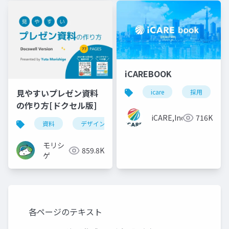
iCAREBOOK
見やすいプレゼン資料
icare
採用
の作り方[ドクセル版]
iCARE,Inc
716K
資料
デザイン
資料作成
powerpoint
モリシ
859.8K
ゲ
各ページのテキスト