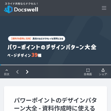
Ope
パワーポイントのデザインパタ
ーン大全 - 資料作成時に使える