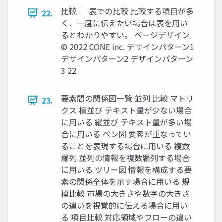
⽐較 ｜ 表での⽐較 ⽐較する項⽬が多
22.
く、⼀度に伝えたい場合は表を⽤い
るとわかりやすい。 ページデザイン
© 2022 CONE inc. デザインパターン1
デザインパターン2 デザインパターン
3 22
要素間の関係図⼀覧 並列 ⽐較 マトリ
23.
クス 横並び テキスト量が少ない場合
に⽤いる 縦並び テキスト量が多い場
合に⽤いる ペン図 要素が重なってい
ることを表現する場合に⽤いる 複数
羅列 並列の情報を複数羅列する場合
に⽤いる ツリー図 情報を構成する要
素の関係全体を⽰す場合に⽤いる 規
模⽐較 市場の⼤きさや数字の⼤きさ
の違いを視覚的に伝える場合に⽤い
る 項⽬⽐較 対応領域やフローの違い