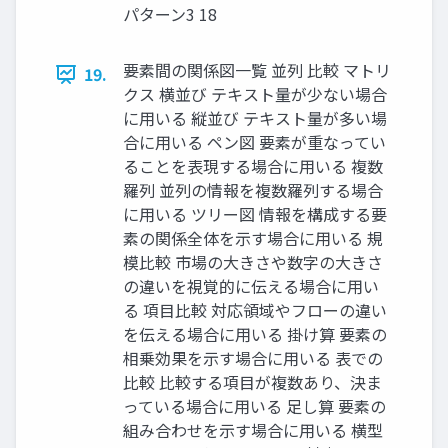
パターン3 18
要素間の関係図⼀覧 並列 ⽐較 マトリ
19.
クス 横並び テキスト量が少ない場合
に⽤いる 縦並び テキスト量が多い場
合に⽤いる ペン図 要素が重なってい
ることを表現する場合に⽤いる 複数
羅列 並列の情報を複数羅列する場合
に⽤いる ツリー図 情報を構成する要
素の関係全体を⽰す場合に⽤いる 規
模⽐較 市場の⼤きさや数字の⼤きさ
の違いを視覚的に伝える場合に⽤い
る 項⽬⽐較 対応領域やフローの違い
を伝える場合に⽤いる 掛け算 要素の
相乗効果を⽰す場合に⽤いる 表での
⽐較 ⽐較する項⽬が複数あり、決ま
っている場合に⽤いる ⾜し算 要素の
組み合わせを⽰す場合に⽤いる 横型