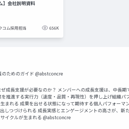
ム】会社説明資料
クコム採用担当
656K
めのガイド @abstconcre
 / なぜ成⻑⽀援が必要なのか？ メンバーへの成⻑⽀援は、中⻑期で
 事業を推進する実⾏⼒（速度‧品質‧再現性）を押し上げ組織パ
⽣まれる 成果を出せる状態になって期待する個⼈パフォーマ
出しつづけられる 成⻑実感とエンゲージメントの⾼さが、新た
ルが⽣まれる @abstconcre