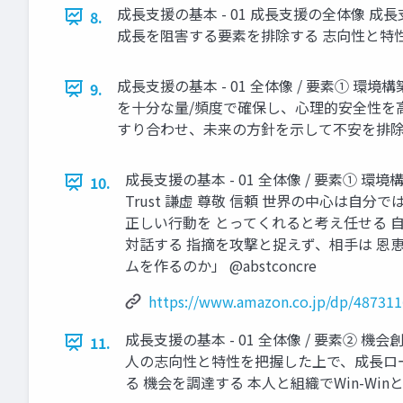
成⻑⽀援の基本 - 01 成⻑⽀援の全体像 
8.
成⻑を阻害する要素を排除する 志向性と特性が
成⻑⽀援の基本 - 01 全体像 / 要素①
9.
を⼗分な量/頻度で確保し、⼼理的安全性を⾼
すり合わせ、未来の⽅針を⽰して不安を排除する
成⻑⽀援の基本 - 01 全体像 / 要素① 環境
10.
Trust 謙虚 尊敬 信頼 世界の中⼼は
正しい⾏動を とってくれると考え任せる 
対話する 指摘を攻撃と捉えず、相⼿は 恩恵をもた
ムを作るのか」 @abstconcre
https://www.amazon.co.jp/dp/48731
成⻑⽀援の基本 - 01 全体像 / 要素② 
11.
⼈の志向性と特性を把握した上で、成⻑ロード
る 機会を調達する 本人と組織でWin-Wi