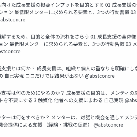
ーへ向けた成⻑⽀援の概要インプットを⽬的とする 01 成⻑⽀援
アクション 最低限メンターに求められる要素と、3つの⾏動習慣 
tconcre
り理解するため、⽬的と全体の流れをさらう 01 成⻑⽀援の全体
クション 最低限メンターに求められる要素と、3つの⾏動習慣 0
concre
 成⻑⽀援とは何か？ 成⻑⽀援は、組織と個⼈の重なりを明確にしなが
⾃⼰実現 ココだけでは結果が出ない @abstconcre
/ 成⻑⽀援は何のためにやるのか？ 成⻑⽀援の⽬的は、メンティの
を不要にする 3 触媒化 他者への⽀援にまわる ⾃⼰実現 @abstc
/ メンターは何をすべきか？ メンターは、対話と機会を通してメ
提供による⽀援 （経験‧挑戦の促進） @abstconcre