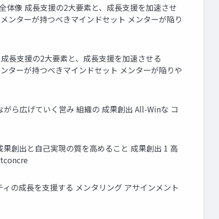
の全体像 成⻑⽀援の2⼤要素と、成⻑⽀援を加速させ
03 メンターが持つべきマインドセット メンターが陥り
像 成⻑⽀援の2⼤要素と、成⻑⽀援を加速させる
3 メンターが持つべきマインドセット メンターが陥りや
ら広げていく営み 組織の 成果創出 All-Winな コ
成果創出と⾃⼰実現の質を⾼めること 成果創出 1 ⾼
oncre
ンティの成⻑を⽀援する メンタリング アサインメント