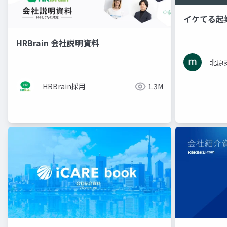
イケてる起
HRBrain 会社説明資料
北原
HRBrain採用
1.3M