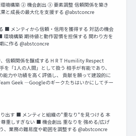
環境構築 ② 機会創出 ③ 要素調整 信頼関係を築き
⻑の最⼤化を⽀援する @abstconcre
める ■ メンティから信頼‧信⽤を獲得する 対話の機会
■ 環境構築 期待値と動作習慣を担保する 関わり⽅を
 @abstconcre
係を醸成する H R T Humility Respect
 相⼿を「1⼈の⼈間」として扱う 相⼿が有能であり、
⼿の能⼒や功績を⾼く評価し、 貢献を願って建設的に
Team Geek ―Googleのギークたちはいかにしてチー
に切り出す ■ メンティと組織の"重なり"を⾒つける 本
尊重しすぎない ■ 機会創出 重なりを 強める/広げ
、業務の難易度や範囲を調整する @abstconcre