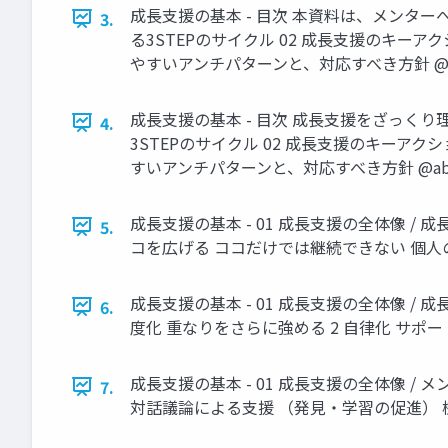
成⻑⽀援の基本 - ⽬次 本資料は、メンタ
3.
る3STEPのサイクル 02 成⻑⽀援のキー
やすいアンチパターンと、対応すべき⽅針 @abs
成⻑⽀援の基本 - ⽬次 成⻑⽀援をざっく
4.
3STEPのサイクル 02 成⻑⽀援のキーア
すいアンチパターンと、対応すべき⽅針 @abst
成⻑⽀援の基本 - 01 成⻑⽀援の全体像 /
5.
コを広げる ココだけでは継続できない 個⼈の 
成⻑⽀援の基本 - 01 成⻑⽀援の全体像 
6.
度化 重なりをさらに強める 2 ⾃律化 サポート
成⻑⽀援の基本 - 01 成⻑⽀援の全体像 
7.
対話議論による⽀援 （発⾒‧学習の促進） 機会