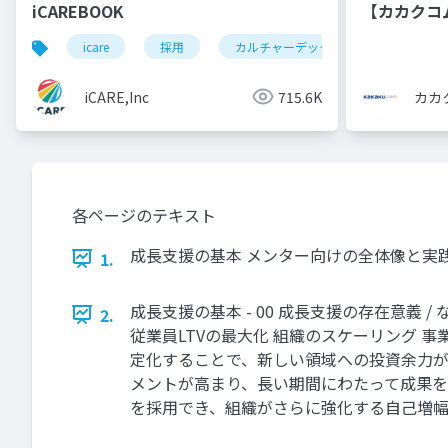
iCAREBOOK
【カカクコ
icare
採用
カルチャーデック
採用資料
iCARE,Inc
715.6K
カカ
各ページのテキスト
成⻑⽀援の基本 メンター向けの全体像と実践のた
1.
成⻑⽀援の基本 - 00 成⻑⽀援の存在意義
2.
従業員LTVの最⼤化 組織のスケーリング
定化することで、新しい領域への投資余⼒が
メントが⾼まり、⻑い期間にわたって成果を
を採⽤でき、組織がさらに強化する⾃⼰増幅サイク