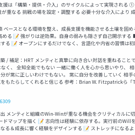
成⻑⽀援は「構築‧提供‧介⼊」のサイクルによって実現される ① 
重なる 挑戦の場を設定‧調整する 必要⼗分な介⼊により 成果と成
 環境構築 ベースとなる環境を整え、成⻑⽀援を機能させる⼟壌を固
める 📝 強がりは逆効果。⾃⾝の弱みも隠さず⾃⼰開⽰する 
 📝 オープンにするだけでなく、⾔語化や内省の習慣は初期に作る
構築 / 補⾜：HRT メンティと真摯に向き合い対話を重ねることで、信頼関
⾃分ではなく、 全知全能でもない ⼀緒に働く⼈を⼼から思いやり、
⾃分が常に正しいわけでもない。 常に⾃分を改善していく 相
らしてくれると信じる 参考：Brian W. Fitzpatrickら「
16309
機会創出 メンティと組織のWin-Winが重なる機会をクリティカル
マップを描く 📝 志向性は経験に依存する。実⾏前のWillを
nとなる＆成⻑に響く経験をデザインする 📝 ストレッチになるよう