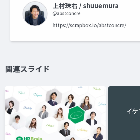
上村珠右 / shuuemura
@abstconcre
https://scrapbox.io/abstconcre/
関連スライド