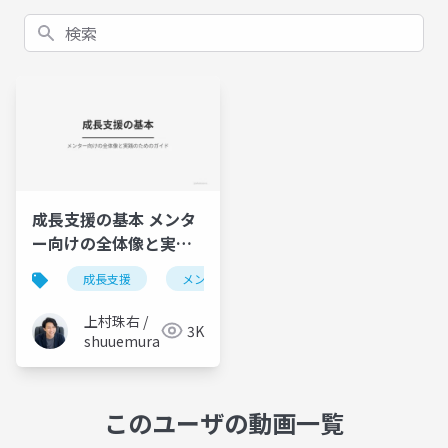
検索
成長支援の基本 メンタ
ー向けの全体像と実践
のためのガイド
成長支援
メンター
組織開発
エンゲージ
上村珠右 /
3K
shuuemura
このユーザの動画一覧