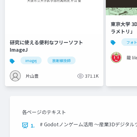
東京大学 3
ラメトリ」
研究に使える便利なフリーソフト
フォ
ImageJ
龍 lil
imagej
放射線技師
片山豊
371.1K
各ページのテキスト
# Godotノンゲーム活用 〜産業3Dデジタ
1.