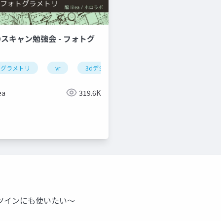
Dスキャン勉強会 - フォトグ
トグラメトリ
vr
3dデジタルアーカイブ
ea
319.6K
ルツインにも使いたい〜