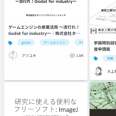
ゲームエンジンの産業活用 ～流行れ！
Godot for industry～｜株式会社タダ
ノインフラソリューションズ
学振特別研
godot
ゲームエンジン
デジタルツイン
度申請版
アツユキ
1.8K
学振
大上