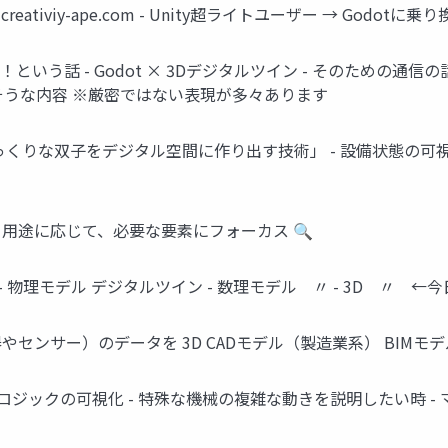
Blog: creativiy-ape.com - Unity超ライトユーザー → Go
！という話 - Godot × 3Dデジタルツイン - そのための通信の話 
られそうな内容 ※厳密ではない表現が多々あります
とそっくりな双子をデジタル空間に作り出す技術」 - 設備状態の
用途に応じて、必要な要素にフォーカス 🔍️
物理モデル デジタルツイン - 数理モデル 〃 - 3D 〃 ←今日は
機器やセンサー）のデータを 3D CADモデル（製造業系） BI
制御ロジックの可視化 - 特殊な機械の複雑な動きを説明したい時 