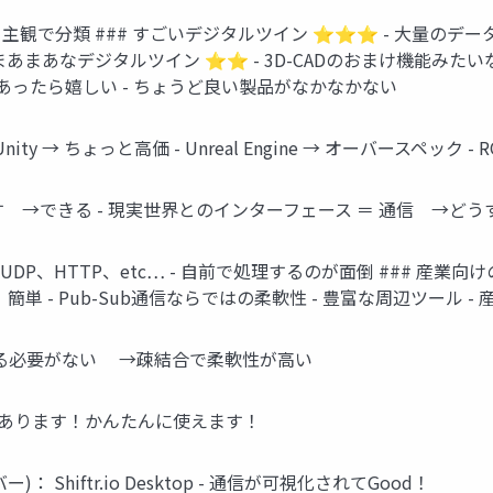
 主観で分類 ### すごいデジタルツイン ⭐⭐⭐ - 大量の
まあまあなデジタルツイン ⭐⭐ - 3D-CADのおまけ機能みたい
あったら嬉しい - ちょうど良い製品がなかなかない
ty → ちょっと高価 - Unreal Engine → オーバースペック - 
動かす →できる - 現実世界とのインターフェース ＝ 通信 →どう
DP、HTTP、etc… - 自前で処理するのが面倒 ### 産業向けの通信 
軽量、簡単 - Pub-Sub通信ならではの柔軟性 - 豊富な周辺ツー
いを知る必要がない →疎結合で柔軟性が高い
tLibにあります！かんたんに使えます！
 Shiftr.io Desktop - 通信が可視化されてGood！