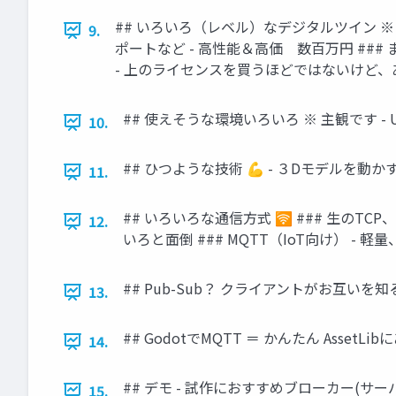
## いろいろ（レベル）なデジタルツイン ※
9.
ポートなど - 高性能＆高価 数百万円 ### 
- 上のライセンスを買うほどではないけど、
## 使えそうな環境いろいろ ※ 主観です - Uni
10.
## ひつような技術 💪 - ３Dモデルを
11.
## いろいろな通信方式 🛜 ### 生のTCP、U
12.
いろと面倒 ### MQTT（IoT向け） - 
## Pub-Sub？ クライアントがお互
13.
## GodotでMQTT ＝ かんたん Asse
14.
## デモ - 試作におすすめブローカー(サーバー)：
15.