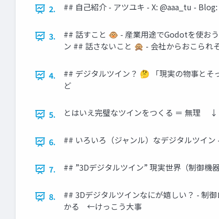
## 自己紹介 - アツユキ - X: @aaa_tu - 
2.
## 話すこと 🐵 - 産業用途でGodotを使おう
3.
ン ## 話さないこと 🙊 - 会社からおこ
## デジタルツイン？ 🤔 「現実の物事
4.
ど
とはいえ完璧なツインをつくる ＝ 無理 ↓ 
5.
## いろいろ（ジャンル）なデジタルツイン - 
6.
## ”3Dデジタルツイン” 現実世界（制御
7.
## 3Dデジタルツインなにが嬉しい？ - 
8.
かる ←けっこう大事