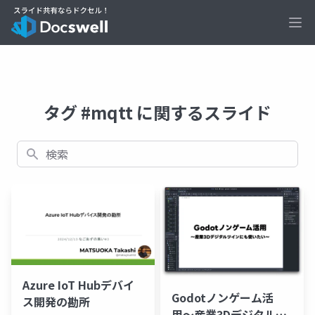
Ope
タグ #mqtt に関するスライド
検索
Azure IoT Hubデバイ
Godotノンゲーム活
ス開発の勘所
用〜産業3Dデジタルツ