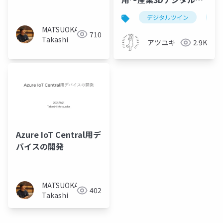
インにも使いたい〜
デジタルツイン
go
MATSUOKA
710
Takashi
アツユキ
2.9K
Azure IoT Central用デ
バイスの開発
MATSUOKA
402
Takashi